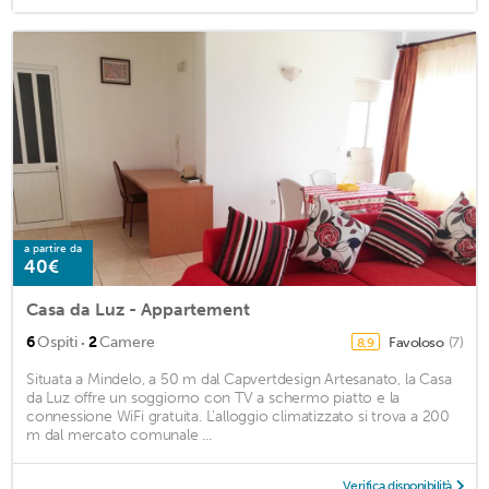
a partire da
40€
Casa da Luz - Appartement
·
6
Ospiti
2
Camere
Favoloso
(7)
8,9
Situata a Mindelo, a 50 m dal Capvertdesign Artesanato, la Casa
da Luz offre un soggiorno con TV a schermo piatto e la
connessione WiFi gratuita. L'alloggio climatizzato si trova a 200
m dal mercato comunale ...
Verifica disponibilità