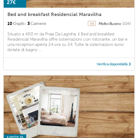
27€
Bed and breakfast Residencial Maravilha
·
10
Ospiti
3
Camere
Molto Buono
(104)
7,9
Situato a 400 m da Praia Da Laginha, il Bed and breakfast
Residencial Maravilha offre sistemazioni con ristorante, un bar e
una reception aperta 24 ore su 24. Tutte le sistemazioni sono
dotate di bagno ...
Verifica disponibilità
a partire da