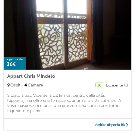
a partire da
36€
Appart Chris Mindelo
·
9
Ospiti
4
Camere
Eccellente
(1)
10
Situato a São Vicente, a 1,2 km dal centro della città,
l'appartlajinha offre una terrazza solarium e la vista sul mare. A
vostra disposizione una zona pranzo e una cucina con forno,
frigorifero e piano ...
Verifica disponibilità