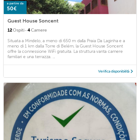
a partire da
50€
Guest House Soncent
·
12
Ospiti
4
Camere
Situata a Mindelo, a meno di 650 m dalla Praia Da Laginha e a
meno di 1 km dalla Torre di Belém, la Guest House Soncent
offre la connessione WiFi gratuita. La struttura vanta camere
familiari e una terrazza. ...
Verifica disponibilità