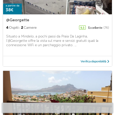
a partire da
38€
@Georgette
·
4
Ospiti
2
Camere
Eccellente
(76)
9,3
Situato a Mindelo, a pochi passi da Praia Da Laginha,
l'@Georgette offre la vista sul mare e servizi gratuiti quali la
connessione WiFi e un parcheggio privato. ...
Verifica disponibilità