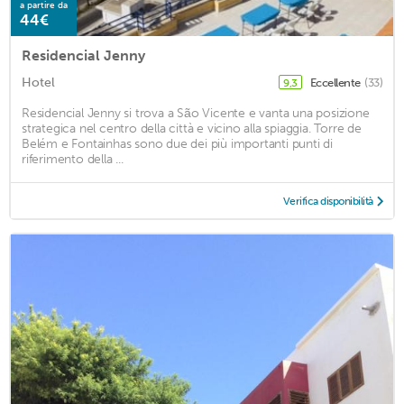
a partire da
44€
Residencial Jenny
Hotel
Eccellente
(33)
9,3
Residencial Jenny si trova a São Vicente e vanta una posizione
strategica nel centro della città e vicino alla spiaggia. Torre de
Belém e Fontainhas sono due dei più importanti punti di
riferimento della ...
Verifica disponibilità