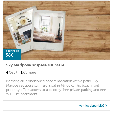
a partire da
58€
Sky Mariposa sospesa sul mare
·
4
Ospiti
2
Camere
Boasting air-conditioned accommodation with a patio, Sky
Mariposa sospesa sul mare is set in Mindelo. This beachfront
property offers access to a balcony, free private parking and free
WiFi. The apartment ...
Verifica disponibilità