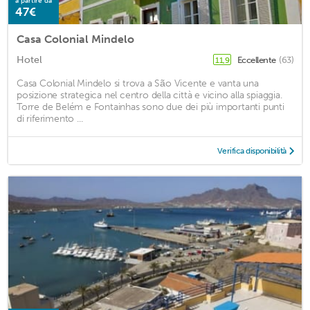
a partire da
47€
Casa Colonial Mindelo
Hotel
Eccellente
(63)
11,9
Casa Colonial Mindelo si trova a São Vicente e vanta una
posizione strategica nel centro della città e vicino alla spiaggia.
Torre de Belém e Fontainhas sono due dei più importanti punti
di riferimento ...
Verifica disponibilità