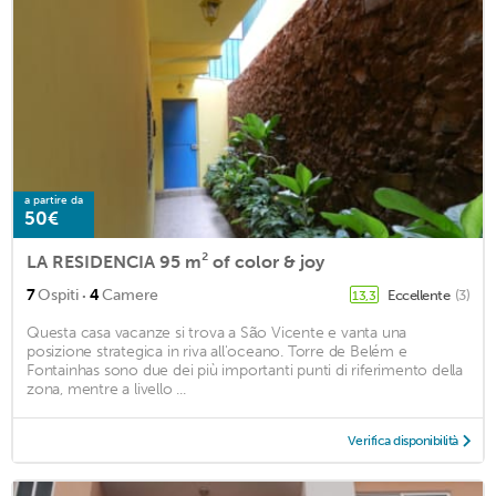
a partire da
50€
LA RESIDENCIA 95 m² of color & joy
·
7
Ospiti
4
Camere
Eccellente
(3)
13,3
Questa casa vacanze si trova a São Vicente e vanta una
posizione strategica in riva all'oceano. Torre de Belém e
Fontainhas sono due dei più importanti punti di riferimento della
zona, mentre a livello ...
Verifica disponibilità