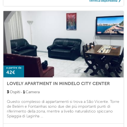
Verifica disponibilità
a partire da
42€
LOVELY APARTMENT IN MINDELO CITY CENTER
·
3
Ospiti
1
Camera
Questo complesso di appartamenti si trova a São Vicente. Torre
de Belém e Fontainhas sono due dei più importanti punti di
riferimento della zona, mentre a livello naturalistico spiccano
Spiaggia di Laginha ...