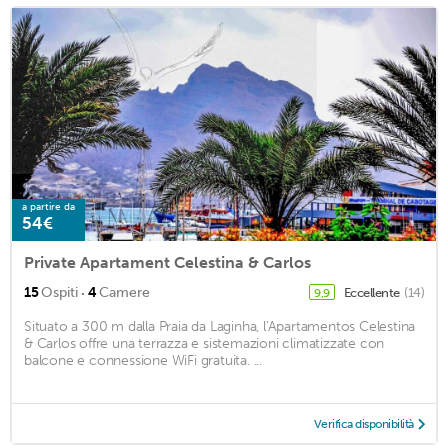
a partire da
54€
Private Apartament Celestina & Carlos
·
15
Ospiti
4
Camere
Eccellente
(14)
9,9
Situato a 300 m dalla Praia da Laginha, l'Apartamentos Celestina
& Carlos offre una terrazza e sistemazioni climatizzate con
balcone e connessione WiFi gratuita. ...
Verifica disponibilità