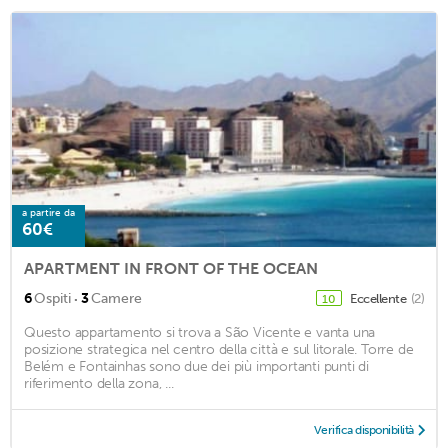
a partire da
60€
APARTMENT IN FRONT OF THE OCEAN
·
6
Ospiti
3
Camere
Eccellente
(2)
10
Questo appartamento si trova a São Vicente e vanta una
posizione strategica nel centro della città e sul litorale. Torre de
Belém e Fontainhas sono due dei più importanti punti di
riferimento della zona, ...
Verifica disponibilità