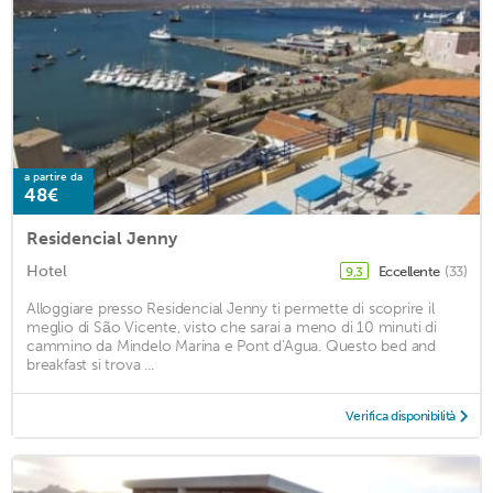
a partire da
48€
Residencial Jenny
Hotel
Eccellente
(33)
9,3
Alloggiare presso Residencial Jenny ti permette di scoprire il
meglio di São Vicente, visto che sarai a meno di 10 minuti di
cammino da Mindelo Marina e Pont d'Agua. Questo bed and
breakfast si trova ...
Verifica disponibilità