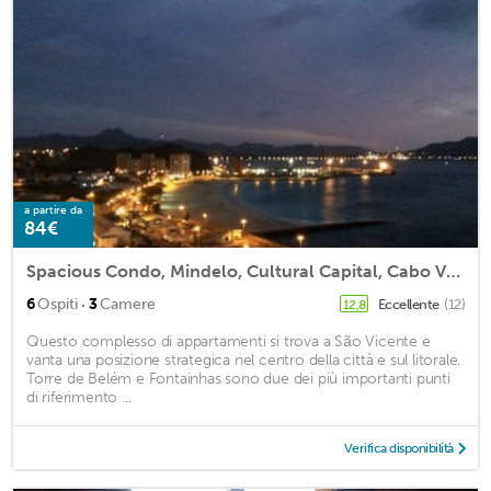
a partire da
84€
Spacious Condo, Mindelo, Cultural Capital, Cabo Verde
·
6
Ospiti
3
Camere
Eccellente
(12)
12,8
Questo complesso di appartamenti si trova a São Vicente e
vanta una posizione strategica nel centro della città e sul litorale.
Torre de Belém e Fontainhas sono due dei più importanti punti
di riferimento ...
Verifica disponibilità