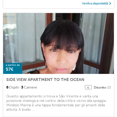
Verifica disponibilità
a partire da
57€
SIDE VIEW APARTMENT TO THE OCEAN
·
6
Ospiti
3
Camere
Discreto
(2)
6
Questo appartamento si trova a São Vicente e vanta una
posizione strategica nel centro della città e vicino alla spiaggia.
Mindelo Marina è una tappa fondamentale per gli amanti delle
attività. A livello ...