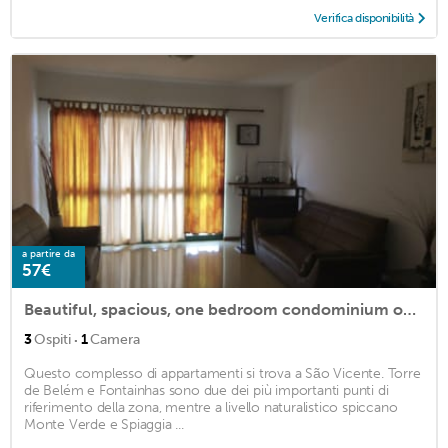
Verifica disponibilità
a partire da
57€
Beautiful, spacious, one bedroom condominium on city coast
·
3
Ospiti
1
Camera
Questo complesso di appartamenti si trova a São Vicente. Torre
de Belém e Fontainhas sono due dei più importanti punti di
riferimento della zona, mentre a livello naturalistico spiccano
Monte Verde e Spiaggia ...