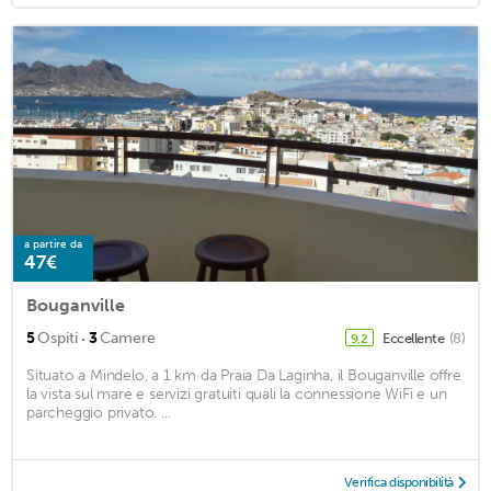
a partire da
47€
Bouganville
·
5
Ospiti
3
Camere
Eccellente
(8)
9,2
Situato a Mindelo, a 1 km da Praia Da Laginha, il Bouganville offre
la vista sul mare e servizi gratuiti quali la connessione WiFi e un
parcheggio privato. ...
Verifica disponibilità