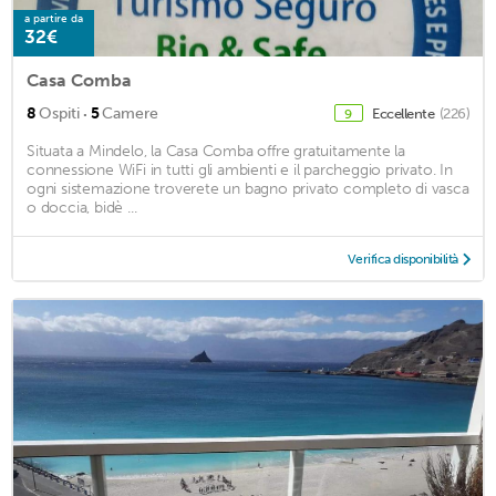
a partire da
32€
Casa Comba
·
8
Ospiti
5
Camere
Eccellente
(226)
9
Situata a Mindelo, la Casa Comba offre gratuitamente la
connessione WiFi in tutti gli ambienti e il parcheggio privato. In
ogni sistemazione troverete un bagno privato completo di vasca
o doccia, bidè ...
Verifica disponibilità