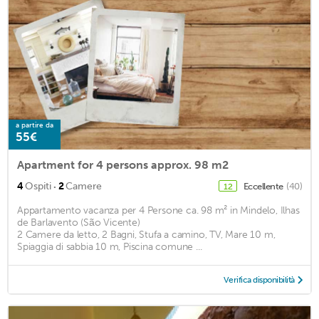
a partire da
55€
Apartment for 4 persons approx. 98 m2
·
4
Ospiti
2
Camere
Eccellente
(40)
12
Appartamento vacanza per 4 Persone ca. 98 m² in Mindelo, Ilhas
de Barlavento (São Vicente)
2 Camere da letto, 2 Bagni, Stufa a camino, TV, Mare 10 m,
Spiaggia di sabbia 10 m, Piscina comune ...
Verifica disponibilità