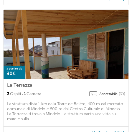
a partire da
30€
La Terrazza
·
3
Ospiti
1
Camera
Accettabile
(39)
3,5
La struttura dista 1 km dalla Torre de Belém, 400 m dal mercato
comunale di Mindelo e 500 m dal Centro Culturale di Mindelo.
La Terrazza si trova a Mindelo. La struttura vanta una vista sul
mare e sulla ...