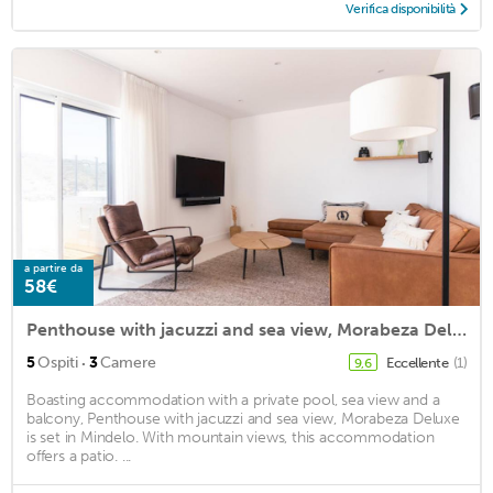
Verifica disponibilità
a partire da
58€
Penthouse with jacuzzi and sea view, Morabeza Deluxe
·
5
Ospiti
3
Camere
Eccellente
(1)
9,6
Boasting accommodation with a private pool, sea view and a
balcony, Penthouse with jacuzzi and sea view, Morabeza Deluxe
is set in Mindelo. With mountain views, this accommodation
offers a patio. ...