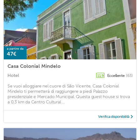
a partire da
47€
Casa Colonial Mindelo
Hotel
Eccellente
(63)
11,9
Se vuoi alloggiare nel cuore di São Vicente, Casa Colonial
Mindelo ti permetterà di raggiungere a piedi Palazzo
presidenziale e Mercado Municipal. Questa guest house si trova
a 0,3 km da Centro Cultural ...
Verifica disponibilità