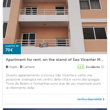
a partire da
70€
Apartment for rent. on the island of Sao Vicenter Mindelo near the beach
·
6
Ospiti
3
Camere
Eccellente
(3)
13,3
Questo appartamento si trova a São Vicente e vanta una
posizione strategica nel centro della città e vicino alla spiaggia.
Torre de Belém e Fontainhas sono due dei più importanti punti
di riferimento della ...
Verifica disponibilità