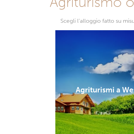
Agriturismo o 
Scegli l’alloggio fatto su mi
Agriturismi a We