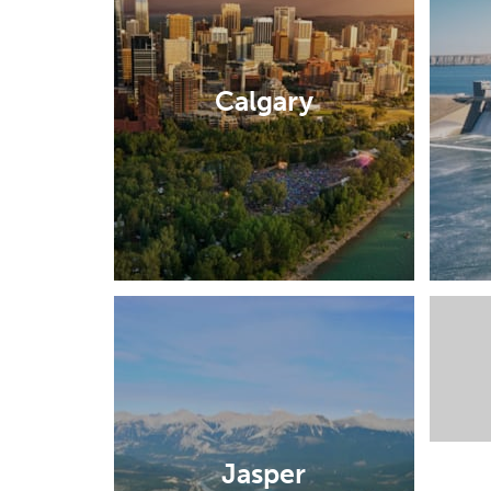
Calgary
Jasper