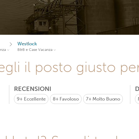
Westlock
anza
B&B e Case Vacanza
gli il posto giusto pe
RECENSIONI
D
9+
Eccellente
8+
Favoloso
7+
Molto Buono