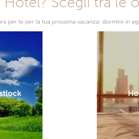
Hotel? Scegli tra le o
sura per te per la tua prossima vacanza: dormire in a
stlock
Ho