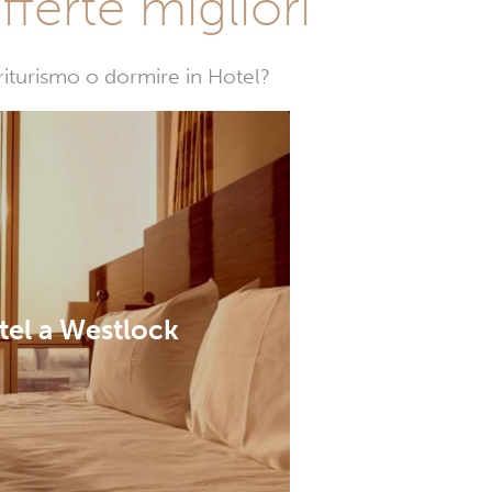
fferte migliori
griturismo o dormire in Hotel?
tel a Westlock