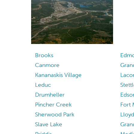
Brooks
Edmo
Canmore
Gran
Kananaskis Village
Lac
Leduc
Stett
Drumheller
Edso
Pincher Creek
Fort
Sherwood Park
Lloy
Slave Lake
Grand