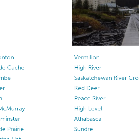
nton
Vermilion
de Cache
High River
ombe
Saskatchewan River Cro
ler
Red Deer
n
Peace River
 McMurray
High Level
dminster
Athabasca
e Prairie
Sundre