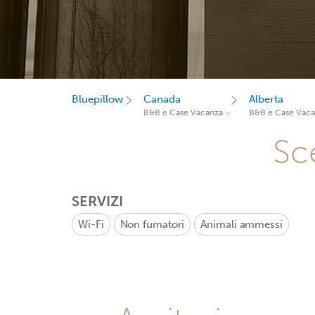
Bluepillow
Canada
Alberta
B&B e Case Vacanza
B&B e Case Vac
Sce
SERVIZI
Wi-Fi
Non fumatori
Animali ammessi