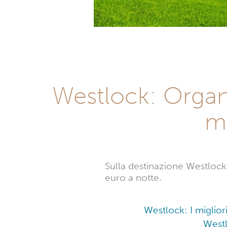
Westlock: Organi
mi
Sulla destinazione Westlock s
euro a notte.
Westlock: I miglior
Westl