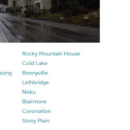
Rocky Mountain House
Cold Lake
ssing
Bonnyville
Lethbridge
Nisku
Blairmore
Coronation
Stony Plain