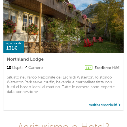
a partire da
131€
Northland Lodge
·
10
Ospiti
4
Camere
Eccellente
(486)
11,4
Situato nel Parco Nazionale dei Laghi di Waterton, lo storico
Waterton Park serve muffin, bevande e marmellata fatta con
frutti di bosco locali al mattino. Tutte le camere sono coperte
dalla connessione ...
Verifica disponibilità
Agriturismo o Hotel?