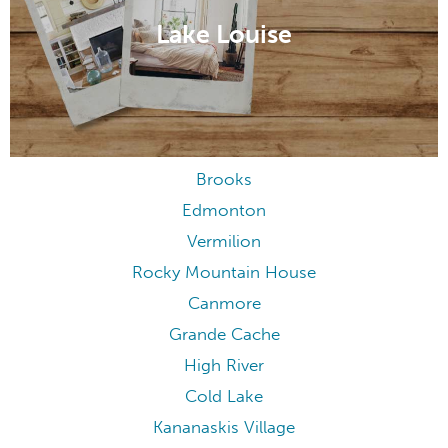
Lake Louise
Brooks
Edmonton
Vermilion
Rocky Mountain House
Canmore
Grande Cache
High River
Cold Lake
Kananaskis Village