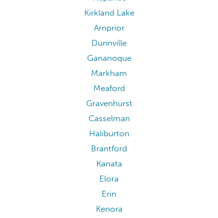
Kirkland Lake
Arnprior
Dunnville
Gananoque
Markham
Meaford
Gravenhurst
Casselman
Haliburton
Brantford
Kanata
Elora
Erin
Kenora