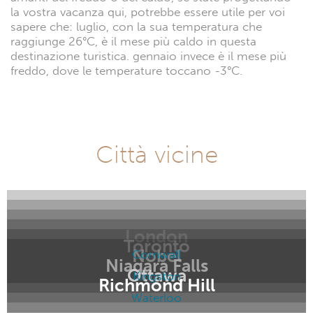
la vostra vacanza qui, potrebbe essere utile per voi
sapere che: luglio, con la sua temperatura che
raggiunge 26°C, è il mese più caldo in questa
destinazione turistica. gennaio invece è il mese più
freddo, dove le temperature toccano -3°C.
Città vicine
London
Toronto
Nobel
Cornwall
Niagara Falls
Ottawa
Kingston
Richmond Hill
Waterloo