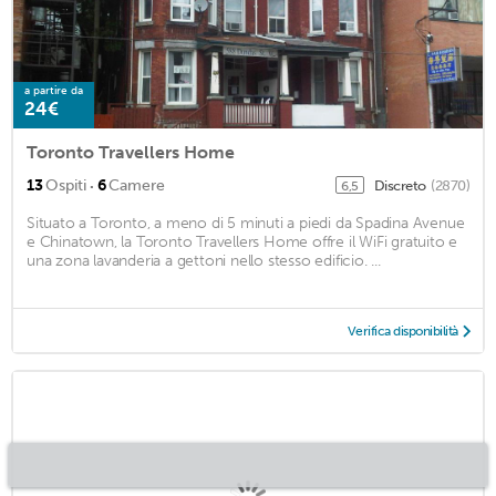
a partire da
24€
Toronto Travellers Home
·
13
Ospiti
6
Camere
Discreto
(2870)
6,5
Situato a Toronto, a meno di 5 minuti a piedi da Spadina Avenue
e Chinatown, la Toronto Travellers Home offre il WiFi gratuito e
una zona lavanderia a gettoni nello stesso edificio. ...
Verifica disponibilità