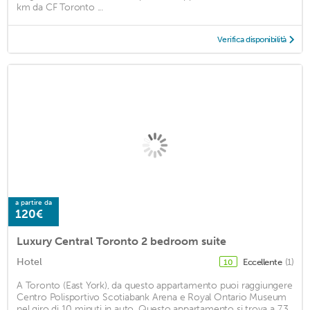
km da CF Toronto ...
Verifica disponibilità
a partire da
120€
Luxury Central Toronto 2 bedroom suite
Hotel
Eccellente
(1)
10
A Toronto (East York), da questo appartamento puoi raggiungere
Centro Polisportivo Scotiabank Arena e Royal Ontario Museum
nel giro di 10 minuti in auto. Questo appartamento si trova a 7,3