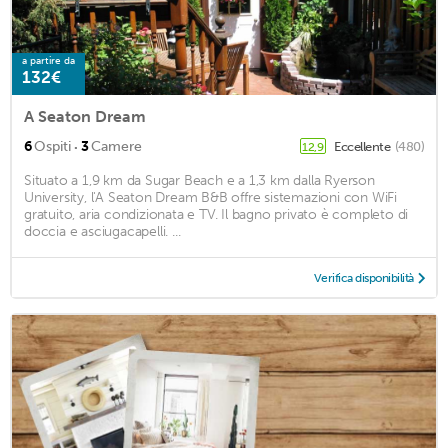
a partire da
132€
A Seaton Dream
·
6
Ospiti
3
Camere
Eccellente
(480)
12,9
Situato a 1,9 km da Sugar Beach e a 1,3 km dalla Ryerson
University, l'A Seaton Dream B&B offre sistemazioni con WiFi
gratuito, aria condizionata e TV. Il bagno privato è completo di
doccia e asciugacapelli. ...
Verifica disponibilità