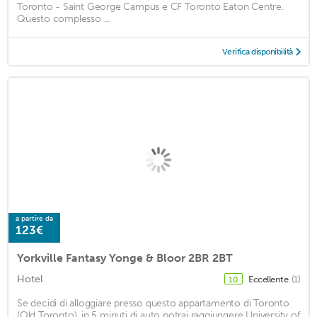
Toronto - Saint George Campus e CF Toronto Eaton Centre.
Questo complesso ...
Verifica disponibilità
a partire da
123€
Yorkville Fantasy Yonge & Bloor 2BR 2BT
Hotel
Eccellente
(1)
10
Se decidi di alloggiare presso questo appartamento di Toronto
(Old Toronto), in 5 minuti di auto potrai raggiungere University of