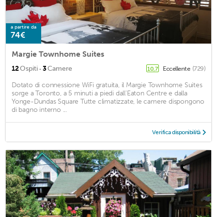
a partire da
74€
Margie Townhome Suites
·
12
Ospiti
3
Camere
Eccellente
(729)
10,7
Dotato di connessione WiFi gratuita, il Margie Townhome Suites
sorge a Toronto, a 5 minuti a piedi dall'Eaton Centre e dalla
Yonge-Dundas Square Tutte climatizzate, le camere dispongono
di bagno interno ...
Verifica disponibilità