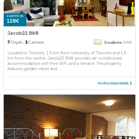
a partire da
128€
Jacob22 B&B
·
7
Ospiti
3
Camere
Eccellente
(148)
11,2
Located in Toronto, 1.5 km from University of Toronto and 1.5
km from the centre, Jacob22 B&B provides air-conditioned
accommodation with free WiFi, and a terrace. The property
features garden views and ...
Verifica disponibilità