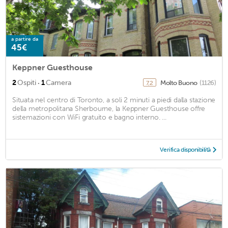
a partire da
45€
Keppner Guesthouse
·
2
Ospiti
1
Camera
Molto Buono
(1126)
7,2
Situata nel centro di Toronto, a soli 2 minuti a piedi dalla stazione
della metropolitana Sherbourne, la Keppner Guesthouse offre
sistemazioni con WiFi gratuito e bagno interno. ...
Verifica disponibilità