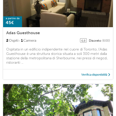
a partire da
45€
Adas Guesthouse
·
2
Ospiti
1
Camera
Discreto
(600)
6,8
Ospitata in un edificio indipendente nel cuore di Toronto, l'Adas
Guesthouse è una struttura storica situata a soli 300 metri dalla
stazione della metropolitana di Sherbourne, nei pressi di negozi,
ristoranti ...
Verifica disponibilità