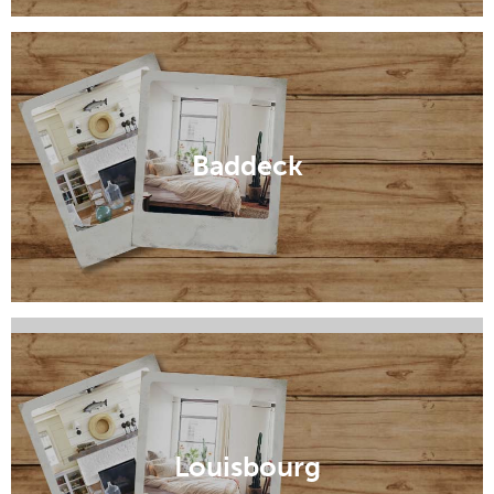
Baddeck
Ingonish
Louisbourg