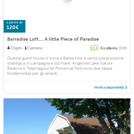
a partire da
120€
Barradise Loft.... A little Piece of Paradise
·
4
Ospiti
1
Camera
Eccellente
(108)
13,3
Questa guest house si trova a Barrachois e vanta una posizione
strategica in campagna e sul mare. Angevine Lake Nature
Reserve e Tatamagouche Provincial Park sono due tappe
fondamentali per gli amanti ...
Verifica disponibilità