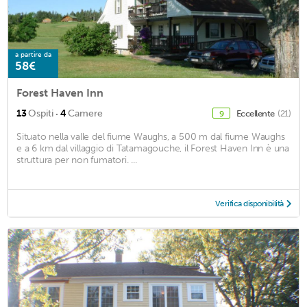
a partire da
58€
Forest Haven Inn
·
13
Ospiti
4
Camere
Eccellente
(21)
9
Situato nella valle del fiume Waughs, a 500 m dal fiume Waughs
e a 6 km dal villaggio di Tatamagouche, il Forest Haven Inn è una
struttura per non fumatori. ...
Verifica disponibilità