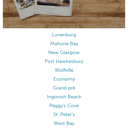
Lunenburg
Mahone Bay
New Glasgow
Port Hawkesbury
Wolfville
Economy
Grand pré
Ingonish Beach
Peggy's Cove
St. Peter's
West Bay