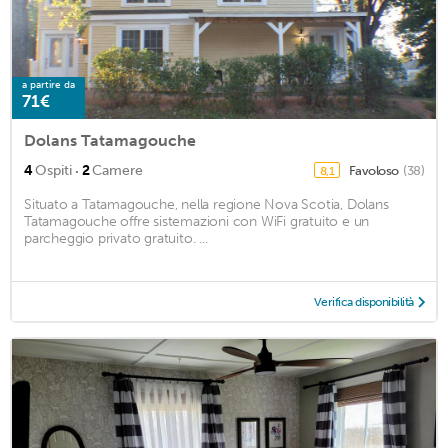
a partire da
71€
Dolans Tatamagouche
·
4
Ospiti
2
Camere
Favoloso
(38)
8,1
Situato a Tatamagouche, nella regione Nova Scotia, Dolans
Tatamagouche offre sistemazioni con WiFi gratuito e un
parcheggio privato gratuito. ...
Verifica disponibilità