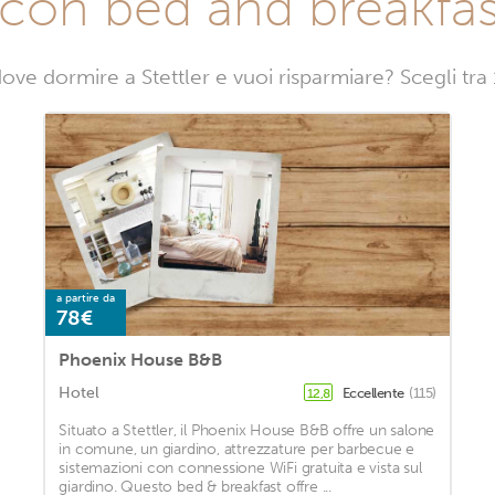
con bed and breakfast
ove dormire a Stettler e vuoi risparmiare? Scegli tra 
a partire da
78€
Phoenix House B&B
Hotel
Eccellente
(115)
12,8
Situato a Stettler, il Phoenix House B&B offre un salone
in comune, un giardino, attrezzature per barbecue e
sistemazioni con connessione WiFi gratuita e vista sul
giardino. Questo bed & breakfast offre ...