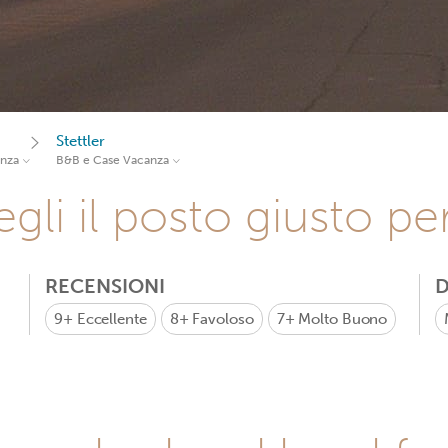
Stettler
anza
B&B e Case Vacanza
gli il posto giusto pe
RECENSIONI
D
9+
Eccellente
8+
Favoloso
7+
Molto Buono