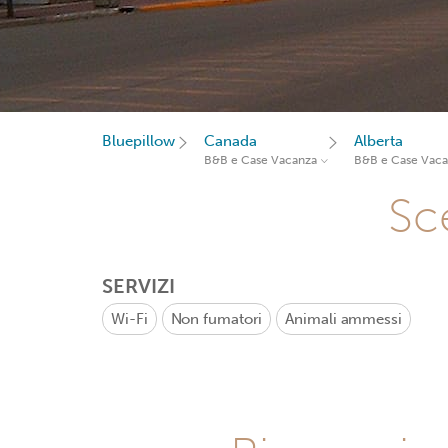
Bluepillow
Canada
Alberta
B&B e Case Vacanza
B&B e Case Vac
Sce
SERVIZI
Wi-Fi
Non fumatori
Animali ammessi