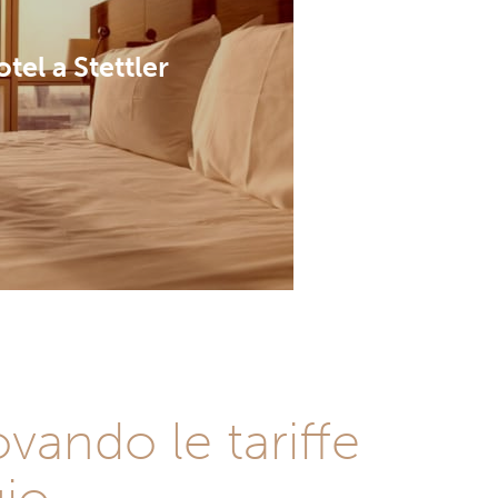
tel a Stettler
vando le tariffe
gio