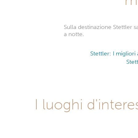
Sulla destinazione Stettler s
a notte.
Stettler: I miglio
Stet
I luoghi d'inter