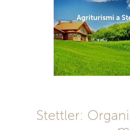
Agriturismi a St
Stettler: Organ
mi