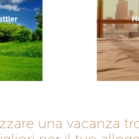
ettler
Ho
izzare una vacanza tro
gliori per il tuo allog