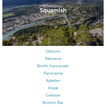
Squamish
Gibsons
Kelowna
North Vancouver
Panorama
Kaleden
Hope
Creston
Boston Bar