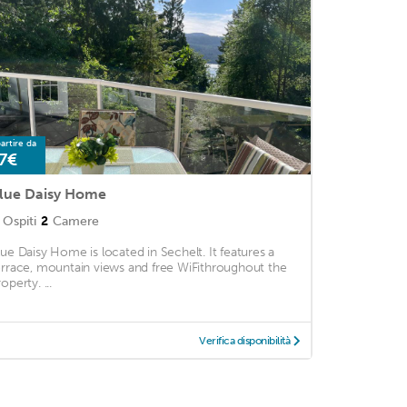
artire da
7€
lue Daisy Home
Ospiti
2
Camere
lue Daisy Home is located in Sechelt. It features a
errace, mountain views and free WiFithroughout the
operty. ...
Verifica disponibilità