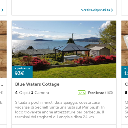
à
Verifica disponibilità
a partire da
a p
93€
1
ular Ocean View Suite with beach access
Blue Waters Cottage
4
Ospiti
1
Camera
8
14)
Eccellente
(163)
12,5
k,
Situata a pochi minuti dalla spiaggia, questa casa
Q
vacanze di Sechelt vanta una vista sul Mar Salish. In
S
loco troverete anche attrezzature per barbecue. Il
S
.
terminal dei traghetti di Langdale dista 24 km. ...
s