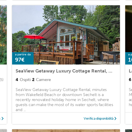
a partire da
a p
97€
1
SeaView Getaway Luxury Cottage Rental, minutes from Wakefield Beach or downtown Sechelt
4
Ospiti
2
Camere
6
(5)
SeaView Getaway Luxury Cottage Rental, minutes
S
from Wakefield Beach or downtown Sechelt is a
M
recently renovated holiday home in Sechelt, where
a
guests can make the most of its water sports facilities
h
and ...
à
Verifica disponibilità