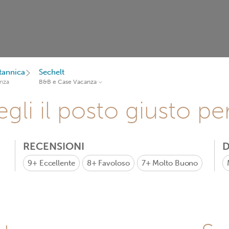
tannica
Sechelt
nza
B&B e Case Vacanza
gli il posto giusto pe
RECENSIONI
D
9+
Eccellente
8+
Favoloso
7+
Molto Buono