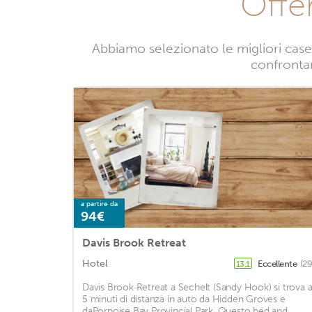
Offe
Abbiamo selezionato le migliori case 
confrontand
a partire da
94€
Davis Brook Retreat
Hotel
Eccellente
(29
13,1
Davis Brook Retreat a Sechelt (Sandy Hook) si trova 
5 minuti di distanza in auto da Hidden Groves e
daPorpoise Bay Provincial Park. Questo bed and