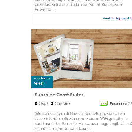
breakfast si trova a 3,5 km da Mount Richardson
Provincial ...
Verifica disponibilit
a partire da
93€
Sunshine Coast Suites
6
Ospiti
2
Camere
Eccellente
(1
12,5
Situata nella baia di Davis, a Sechelt, questa suite a
livello inferiore offre la connessione WiFi gratuita. La
struttura dista 49 km da Vancouver, raggiungibile in 4
minuti di traghetto dalla baia di ...