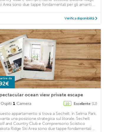
ki Area sono due tappe fondamentali per gli amanti ...
Verifica disponibilità
artire da
92€
pectacular ocean view private escape
Ospiti
1
Camera
Eccellente
(12)
10
uesto appartamento si trova a Sechelt, in Selma Park,
 vanta una posizione strategica sul litorale. Sechelt
olf and Country Club e Comprensorio Sciistico
akota Ridge Ski Area sono due tappe fondamentali ...