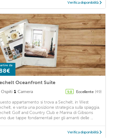
Verifica disponibilità
artire da
88€
echelt Oceanfront Suite
Ospiti
1
Camera
Eccellente
(49)
9,8
uesto appartamento si trova a Sechelt, in West
echelt, e vanta una posizione strategica sulla spiaggia.
echelt Golf and Country Club e Marina di Gibsons
ono due tappe fondamentali per gli amanti delle ...
Verifica disponibilità