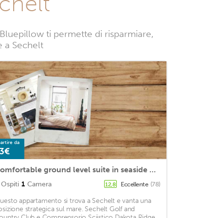
chelt
Bluepillow ti permette di risparmiare,
ze a Sechelt
artire da
3€
Comfortable ground level suite in seaside Davis Bay
Ospiti
1
Camera
Eccellente
(78)
12,8
uesto appartamento si trova a Sechelt e vanta una
osizione strategica sul mare. Sechelt Golf and
ountry Club e Comprensorio Sciistico Dakota Ridge