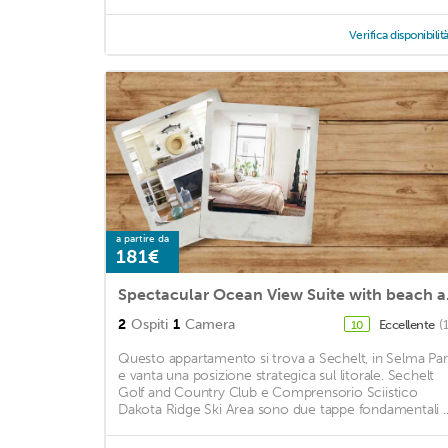
Verifica disponibilit
a partire da
181€
Spectac
2
Ospiti
1
Camera
Eccellente
(
10
Questo appartamento si trova a Sechelt, in Selma Par
e vanta una posizione strategica sul litorale. Sechelt
Golf and Country Club e Comprensorio Sciistico
Dakota Ridge Ski Area sono due tappe fondamentali ..