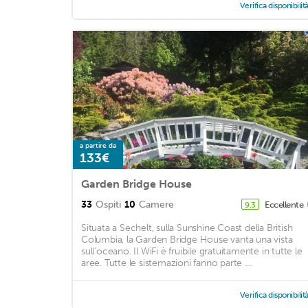
Verifica disponibilit
a partire da
133€
Garden Bridge House
33
Ospiti
10
Camere
Eccellente
9,3
Situata a Sechelt, sulla Sunshine Coast della British
Columbia, la Garden Bridge House vanta una vista
sull'oceano. Il WiFi è fruibile gratuitamente in tutte le
aree. Tutte le sistemazioni fanno parte ...
Verifica disponibilit