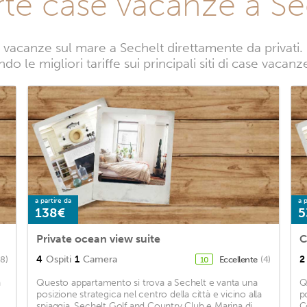
rte case vacanze a Se
vacanze sul mare a Sechelt direttamente da privati. 
o le migliori tariffe sui principali siti di case vacan
a partire da
a p
138€
5
Private ocean view suite
4
Ospiti
1
Camera
2
8)
Eccellente
(4)
10
a
Questo appartamento si trova a Sechelt e vanta una
Q
posizione strategica nel centro della città e vicino alla
p
spiaggia. Sechelt Golf and Country Club e Marina di
C