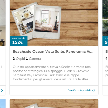
a partire da
a p
152€
9
Beachside Ocean Vista Suite, Panoramic Views, Hot Tub
B
2
Ospiti
1
Camera
4
il
Questo appartamento si trova a Sechelt e vanta una
B
posizione strategica sulla spiaggia. Hidden Groves e
t
Sargeant Bay Provincial Park sono due tappe
pr
fondamentali per gli amanti della natura. Tra le altre ...
à
Verifica disponibilità