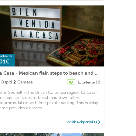
artire da
01€
La Casa - Mexican flair, steps to beach and town
Ospiti
2
Camere
Eccellente
(3)
9,4
et in Sechelt in the British Columbia region, La Casa -
exican flair, steps to beach and town offers
ccommodation with free private parking. This holiday
ome provides a garden. ...
Verifica disponibilità