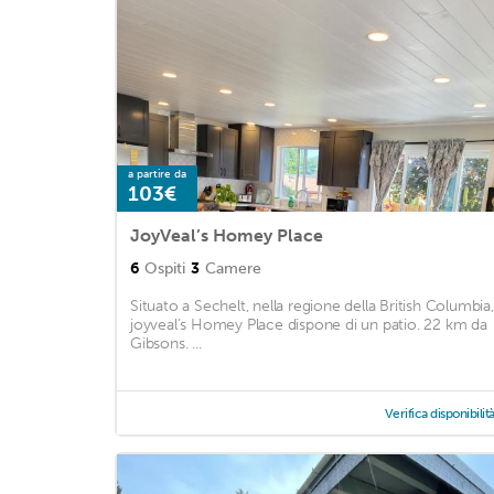
a partire da
103€
JoyVeal’s Homey Place
6
Ospiti
3
Camere
Situato a Sechelt, nella regione della British Columbia, 
joyveal's Homey Place dispone di un patio. 22 km da
Gibsons. ...
Verifica disponibilit