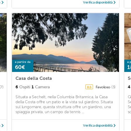
à
Verifica disponibilità
a partire da
a p
60€
1
Casa della Costa
S
6
Ospiti
1
Camera
4
(7)
Favoloso
(3)
8,6
Situata a Sechelt, nella Columbia Britannica, la Casa
Q
della Costa offre un patio e la vista sul giardino. Situata
S
sul lungomare, questa struttura offre un giardino, una
S
spiaggia privata, un campo da tennis ...
s
à
Verifica disponibilità