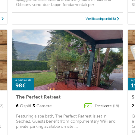
Gibsons sono due tappe fondamentali per ...
S
à
Verifica disponibilità
a partire da
a p
98€
1
The Perfect Retreat
S
6
Ospiti
3
Camere
2
33)
Eccellente
(18)
12,5
Featuring a spa bath, The Perfect Retreat is set in
Q
Sechelt. Guests benefit from complimentary WiFi and
e
0
private parking available on site. ...
G
D