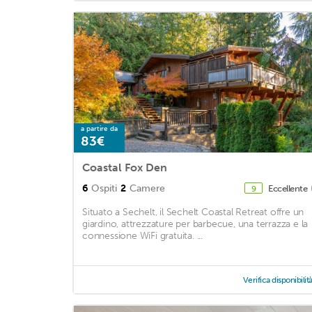
a partire da
83€
Coastal Fox Den
6
Ospiti
2
Camere
Eccellente
9
Situato a Sechelt, il Sechelt Coastal Retreat offre un
giardino, attrezzature per barbecue, una terrazza e la
connessione WiFi gratuita. ...
Verifica disponibilit