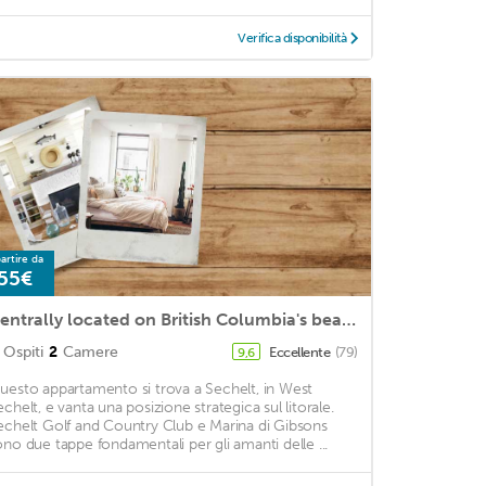
Verifica disponibilità
artire da
55€
Centrally located on British Columbia's beautiful Sunshine Coast
Ospiti
2
Camere
Eccellente
(79)
9,6
uesto appartamento si trova a Sechelt, in West
echelt, e vanta una posizione strategica sul litorale.
echelt Golf and Country Club e Marina di Gibsons
ono due tappe fondamentali per gli amanti delle ...