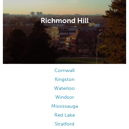
Richmond Hill
Cornwall
Kingston
Waterloo
Windsor
Mississauga
Red Lake
Stratford