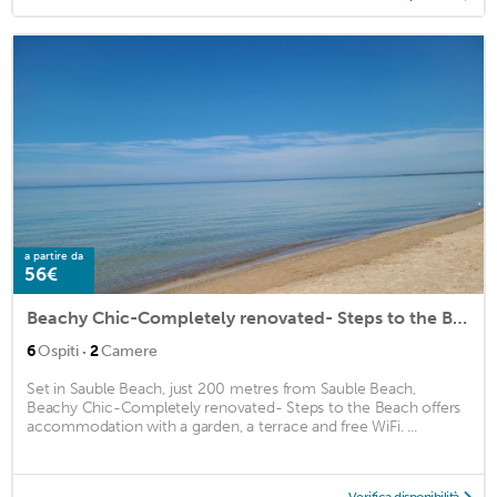
a partire da
56€
Beachy Chic-Completely renovated- Steps to the Beach
·
6
Ospiti
2
Camere
Set in Sauble Beach, just 200 metres from Sauble Beach,
Beachy Chic-Completely renovated- Steps to the Beach offers
accommodation with a garden, a terrace and free WiFi. ...