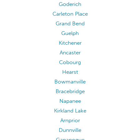
Goderich
Carleton Place
Grand Bend
Guelph
Kitchener
Ancaster
Cobourg
Hearst
Bowmanville
Bracebridge
Napanee
Kirkland Lake
Arnprior
Dunnville
Gananoque