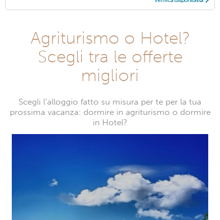
Verifica disponibilità
Agriturismo o Hotel?
Scegli tra le offerte
migliori
Scegli l’alloggio fatto su misura per te per la tua
prossima vacanza: dormire in agriturismo o dormire
in Hotel?