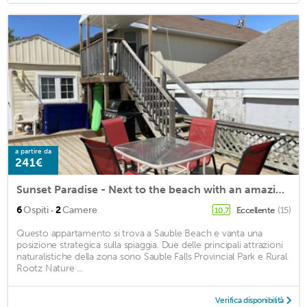
a partire da
241€
Sunset Paradise - Next to the beach with an amazing view!
·
6
Ospiti
2
Camere
Eccellente
(15)
10,7
Questo appartamento si trova a Sauble Beach e vanta una
posizione strategica sulla spiaggia. Due delle principali attrazioni
naturalistiche della zona sono Sauble Falls Provincial Park e Rural
Rootz Nature ...
Verifica disponibilità