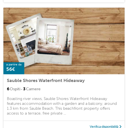
a partire da
56€
Sauble Shores Waterfront Hideaway
·
6
Ospiti
3
Camere
Boasting river views, Sauble Shores Waterfront Hideaway
features accommodation with a garden and a balcony, around
1.3 km from Sauble Beach. This beachfront property offers
access to a terrace, free private ...
Verifica disponibilità