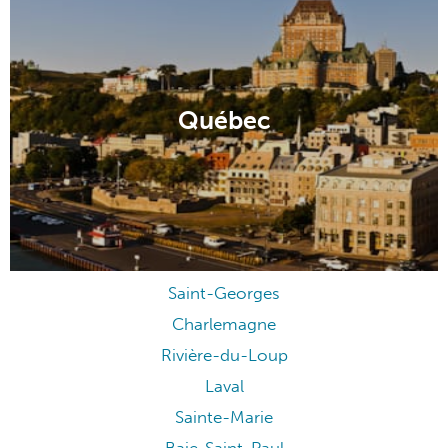
Québec
Saint-Georges
Charlemagne
Rivière-du-Loup
Laval
Sainte-Marie