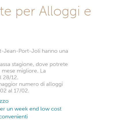
Jean-
rte per Alloggi e
Port-
Joli
int-Jean-Port-Joli hanno una
bassa stagione, dove potrete
l mese migliore. La
l 28/12.
l maggior numero di alloggi
/02 al 17/02.
ezzo
 per un week end low cost
 convenienti