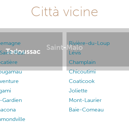
Città vicine
lemagne
Rivière-du-Loup
Saint-Malo
Tadoussac
Saint-Paul
Lévis
catière
Champlain
ougamau
Chicoutimi
venture
Coaticook
gami
Joliette
-Gardien
Mont-Laurier
acona
Baie-Comeau
mondville