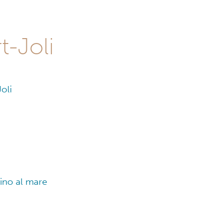
t-Joli
oli
cino al mare