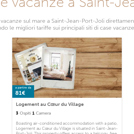
se vacanze a Saint-Jea
vacanze sul mare a Saint-Jean-Port-Joli direttamente
o le migliori tariffe sui principali siti di case vacan
a partire da
81€
Logement au Cœur du Village
3
Ospiti
1
Camera
Boasting air-conditioned accommodation with a patio,
Logement au Cœur du Village is situated in Saint-Jean-
Port-Joli. This property offers access to a balcony, free