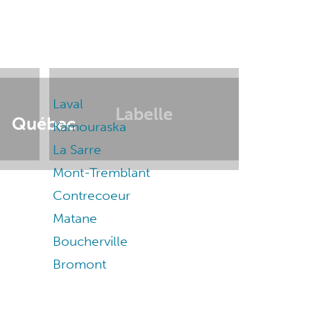
Laval
Labelle
Québec
Kamouraska
La Sarre
Mont-Tremblant
Contrecoeur
Matane
Boucherville
Bromont