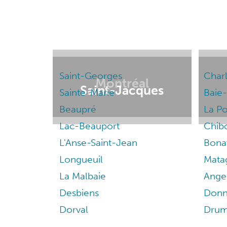
Saint-Georges
Char
Montréal
Saint-Jacques
Sainte-Marie
Baie-
Beaupré
La Po
Lac-Beauport
Chib
L'Anse-Saint-Jean
Bona
Longueuil
Mata
La Malbaie
Ange
Desbiens
Donn
Dorval
Drum