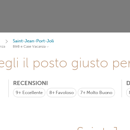
Saint-Jean-Port-Joli
nza
B&B e Case Vacanza
gli il posto giusto pe
RECENSIONI
D
9+
Eccellente
8+
Favoloso
7+
Molto Buono