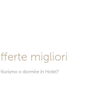
fferte migliori
griturismo o dormire in Hotel?
Hotel
a
Saint-