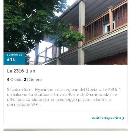
a partire da
34€
Le 2316-1 un
·
4
Ospiti
2
Camere
Situato a Saint-Hyacinthe, nella regione del Québec, Le 2316-1
un balcone. La struttura si trova a 49 km da Drummondville e
offre l'aria condizionata, un parcheggio privato in loco e la
connessione WiFi ...
Verifica disponibilità