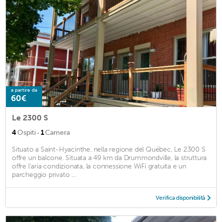
a partire da
60€
Le 2300 S
·
4
Ospiti
1
Camera
Situato a Saint-Hyacinthe, nella regione del Québec, Le 2300 S
offre un balcone. Situata a 49 km da Drummondville, la struttura
offre l'aria condizionata, la connessione WiFi gratuita e un
parcheggio privato ...
Verifica disponibilità