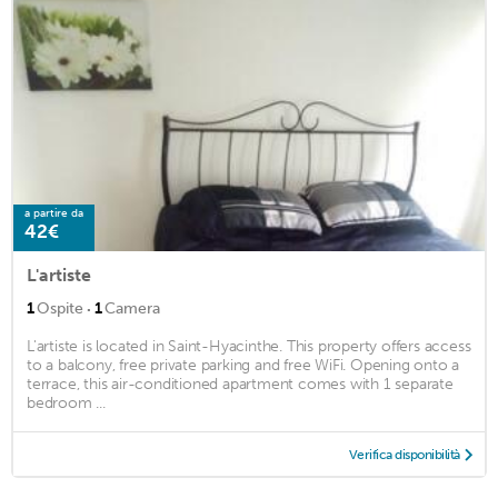
a partire da
42€
L'artiste
·
1
Ospite
1
Camera
L'artiste is located in Saint-Hyacinthe. This property offers access
to a balcony, free private parking and free WiFi. Opening onto a
terrace, this air-conditioned apartment comes with 1 separate
bedroom ...
Verifica disponibilità