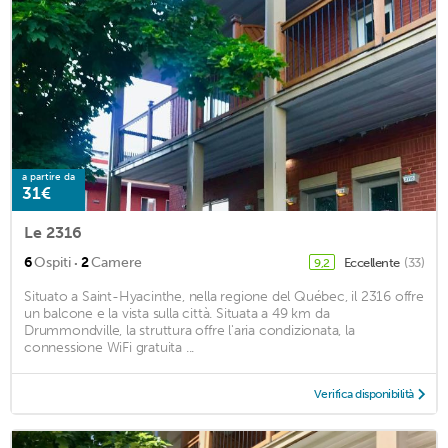
a partire da
31€
Le 2316
·
6
Ospiti
2
Camere
Eccellente
(33)
9,2
Situato a Saint-Hyacinthe, nella regione del Québec, il 2316 offre
un balcone e la vista sulla città. Situata a 49 km da
Drummondville, la struttura offre l'aria condizionata, la
connessione WiFi gratuita ...
Verifica disponibilità