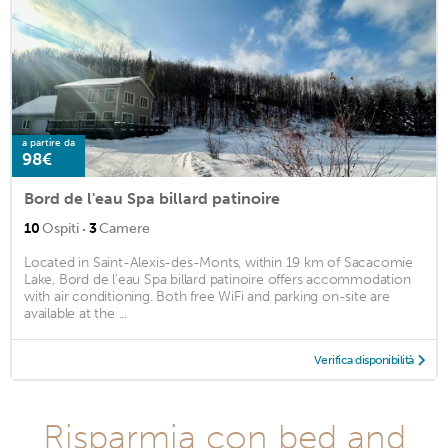
a partire da
98€
Bord de l'eau Spa billard patinoire
·
10
Ospiti
3
Camere
Located in Saint-Alexis-des-Monts, within 19 km of Sacacomie
Lake, Bord de l'eau Spa billard patinoire offers accommodation
with air conditioning. Both free WiFi and parking on-site are
available at the ...
Verifica disponibilità
Risparmia con bed and