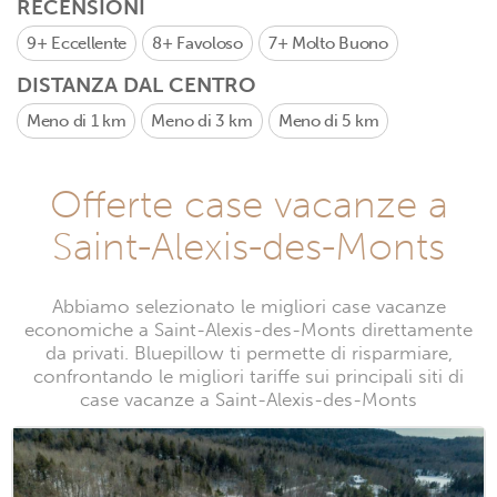
RECENSIONI
9+
Eccellente
8+
Favoloso
7+
Molto Buono
DISTANZA DAL CENTRO
Meno di 1 km
Meno di 3 km
Meno di 5 km
Offerte case vacanze a
Saint-Alexis-des-Monts
Abbiamo selezionato le migliori case vacanze
economiche a Saint-Alexis-des-Monts direttamente
da privati. Bluepillow ti permette di risparmiare,
confrontando le migliori tariffe sui principali siti di
case vacanze a Saint-Alexis-des-Monts