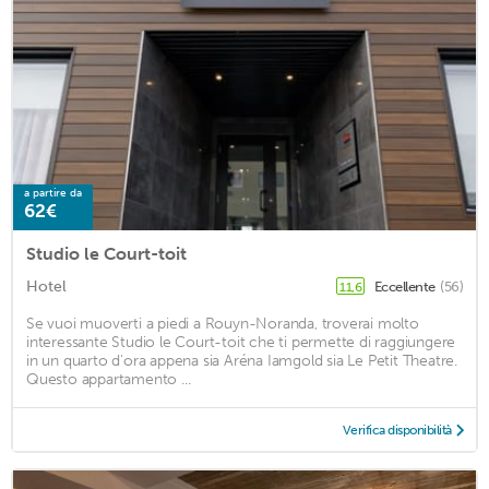
a partire da
62€
Studio le Court-toit
Hotel
Eccellente
(56)
11,6
Se vuoi muoverti a piedi a Rouyn-Noranda, troverai molto
interessante Studio le Court-toit che ti permette di raggiungere
in un quarto d'ora appena sia Aréna Iamgold sia Le Petit Theatre.
Questo appartamento ...
Verifica disponibilità