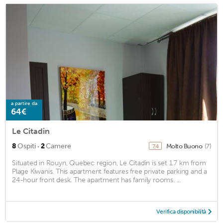
a partire da
64€
Le Citadin
·
8
Ospiti
2
Camere
Molto Buono
(7)
7,4
Situated in Rouyn, Quebec region, Le Citadin is set 1.7 km from
Plage Kiwanis. This apartment features free private parking and a
24-hour front desk. The apartment has family rooms. ...
Verifica disponibilità