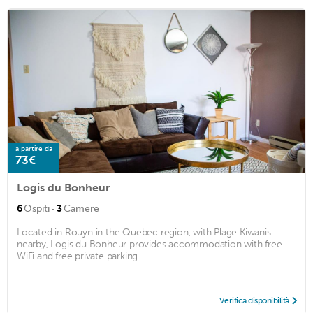
a partire da
73€
Logis du Bonheur
·
6
Ospiti
3
Camere
Located in Rouyn in the Quebec region, with Plage Kiwanis
nearby, Logis du Bonheur provides accommodation with free
WiFi and free private parking. ...
Verifica disponibilità