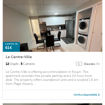
a partire da
61€
Le Centre-Ville
·
12
Ospiti
5
Camere
Discreto
(4)
5
Le Centre-Ville is offering accommodation in Rouyn. This
apartment provides free private parking and a 24-hour front
desk. The property offers soundproof units and is located 1.6 km
from Plage Kiwanis. ...
Verifica disponibilità