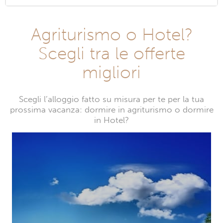
Agriturismo o Hotel?
Scegli tra le offerte
migliori
Scegli l’alloggio fatto su misura per te per la tua
prossima vacanza: dormire in agriturismo o dormire
in Hotel?