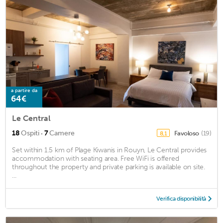
a partire da
64€
Le Central
·
18
Ospiti
7
Camere
Favoloso
(19)
8,1
Set within 1.5 km of Plage Kiwanis in Rouyn, Le Central provides
accommodation with seating area. Free WiFi is offered
throughout the property and private parking is available on site.
...
Verifica disponibilità