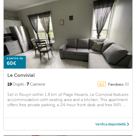
a partire da
60€
Le Convivial
·
19
Ospiti
7
Camere
Favoloso
(5)
8,2
Set in Rouyn within 1.8 km of Plage Kiwanis, Le Convivial features
accommodation with seating area and a kitchen. This apartment
offers free private parking, a 24-hour front desk and free WiFi. ...
Verifica disponibilità