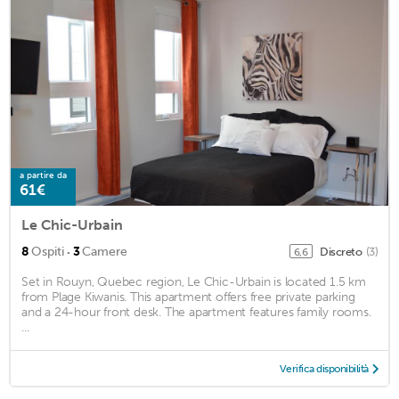
a partire da
61€
Le Chic-Urbain
·
8
Ospiti
3
Camere
Discreto
(3)
6,6
Set in Rouyn, Quebec region, Le Chic-Urbain is located 1.5 km
from Plage Kiwanis. This apartment offers free private parking
and a 24-hour front desk. The apartment features family rooms.
...
Verifica disponibilità