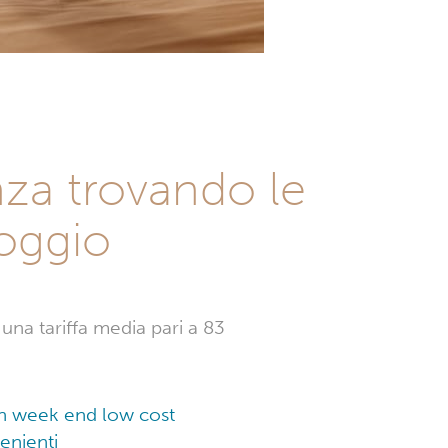
za trovando le
loggio
 una tariffa media pari a 83
 un week end low cost
enienti