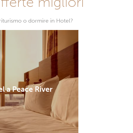
fferte migliori
griturismo o dormire in Hotel?
l a Peace River