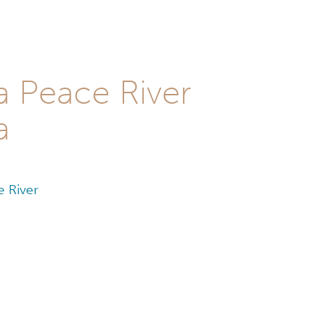
 a Peace River
a
e River