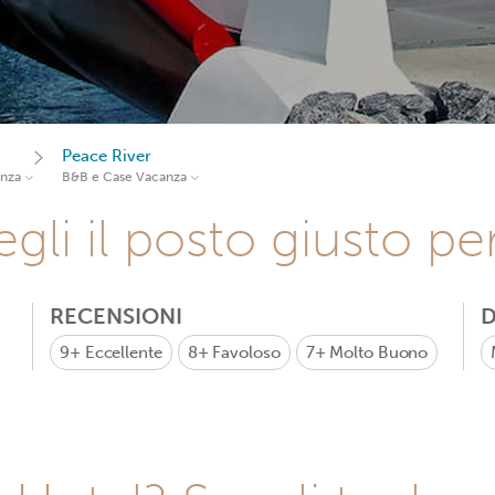
Peace River
anza
B&B e Case Vacanza
gli il posto giusto pe
RECENSIONI
D
9+
Eccellente
8+
Favoloso
7+
Molto Buono