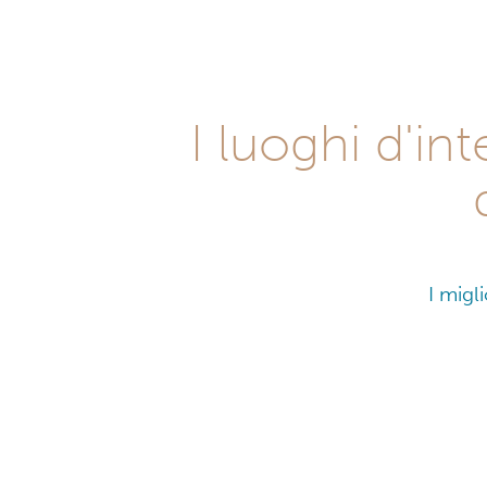
I luoghi d'in
I migl