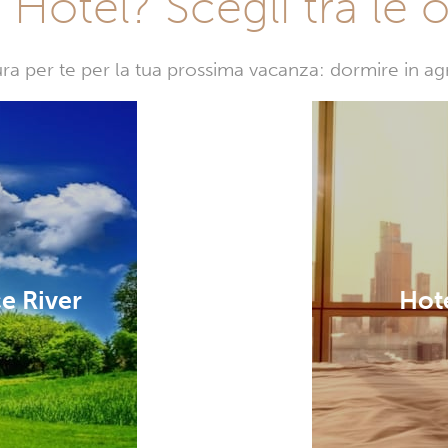
Hotel? Scegli tra le o
sura per te per la tua prossima vacanza: dormire in a
ce River
Hote