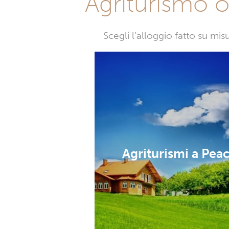
Agriturismo o 
Scegli l’alloggio fatto su mi
Agriturismi a Pea