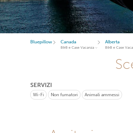
Bluepillow
Canada
Alberta
B&B e Case Vacanza
B&B e Case Vac
Sce
SERVIZI
Wi-Fi
Non fumatori
Animali ammessi