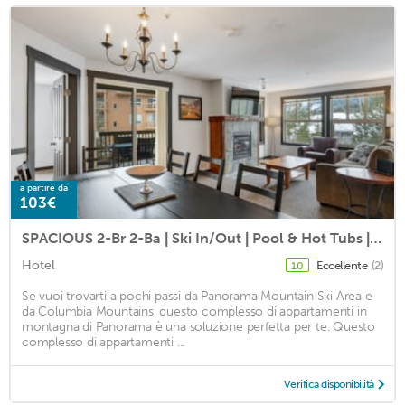
a partire da
103€
SPACIOUS 2-Br 2-Ba | Ski In/Out | Pool & Hot Tubs | in Heart of PANORAMA RESORT
Hotel
Eccellente
(2)
10
Se vuoi trovarti a pochi passi da Panorama Mountain Ski Area e
da Columbia Mountains, questo complesso di appartamenti in
montagna di Panorama è una soluzione perfetta per te. Questo
complesso di appartamenti ...
Verifica disponibilità