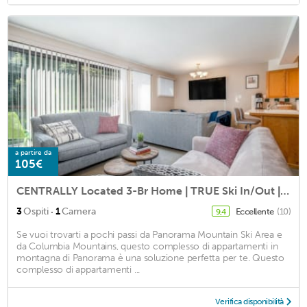
a partire da
105€
CENTRALLY Located 3-Br Home | TRUE Ski In/Out | FREE access to Pools & Hot Tubs
·
3
Ospiti
1
Camera
Eccellente
(10)
9,4
Se vuoi trovarti a pochi passi da Panorama Mountain Ski Area e
da Columbia Mountains, questo complesso di appartamenti in
montagna di Panorama è una soluzione perfetta per te. Questo
complesso di appartamenti ...
Verifica disponibilità