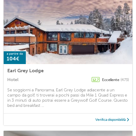
a partire da
104€
Earl Grey Lodge
Hotel
Eccellente
(473)
12,7
Se soggiorni a Panorama, Earl Grey Lodge adiacente a un
campo da golf, ti troverai a pochi passi da Mile 1 Quad Express e
in 3 minuti di auto potrai essere a Greywolf Golf Course. Questo
bed and breakfast ...
Verifica disponibilità