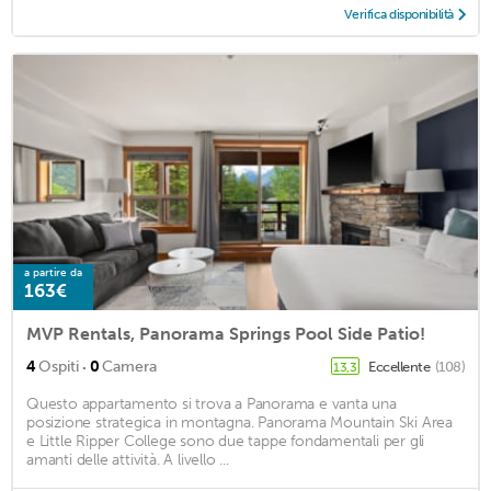
Verifica disponibilità
a partire da
163€
MVP Rentals, Panorama Springs Pool Side Patio!
·
4
Ospiti
0
Camera
Eccellente
(108)
13,3
Questo appartamento si trova a Panorama e vanta una
posizione strategica in montagna. Panorama Mountain Ski Area
e Little Ripper College sono due tappe fondamentali per gli
amanti delle attività. A livello ...