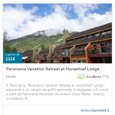
a partire da
111€
Panorama Vacation Retreat at Horsethief Lodge
Hotel
Eccellente
(773)
11,2
A Panorama, Panorama Vacation Retreat at Horsethief Lodge
adiacente a un campo da golf ti permette di alloggiare a 5 minuti
a piedi da Panorama Mountain Ski Area e Silver Platter. Questo
complesso di ...
Verifica disponibilità