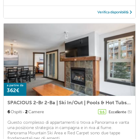
Verifica disponibilità
a partire da
362€
SPACIOUS 2-Br 2-Ba | Ski In/Out | Pools & Hot Tubs | In HEART of Panorama Resort
·
6
Ospiti
2
Camere
Eccellente
(5)
9,6
Questo complesso di appartamenti si trova a Panorama e vanta
una posizione strategica in campagna e in riva al fiume.
Panorama Mountain Ski Area e Red Carpet sono due tappe
fondamentali per gli amanti ...