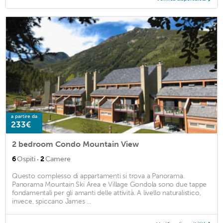
a partire da
233€
2 bedroom Condo Mountain View
·
6
Ospiti
2
Camere
Questo complesso di appartamenti si trova a Panorama.
Panorama Mountain Ski Area e Village Gondola sono due tappe
fondamentali per gli amanti delle attività. A livello naturalistico,
invece, spiccano James ...