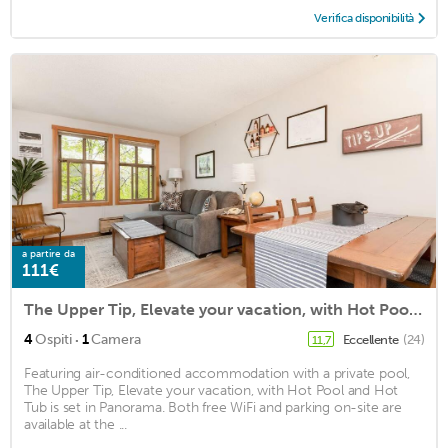
Verifica disponibilità
a partire da
111€
The Upper Tip, Elevate your vacation, with Hot Pool and Hot Tub
·
4
Ospiti
1
Camera
Eccellente
(24)
11,7
Featuring air-conditioned accommodation with a private pool,
The Upper Tip, Elevate your vacation, with Hot Pool and Hot
Tub is set in Panorama. Both free WiFi and parking on-site are
available at the ...