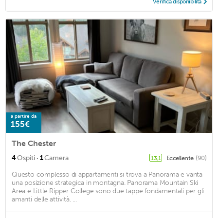
Verifica disponibilità
a partire da
155€
The Chester
·
4
Ospiti
1
Camera
Eccellente
(90)
13,1
Questo complesso di appartamenti si trova a Panorama e vanta
una posizione strategica in montagna. Panorama Mountain Ski
Area e Little Ripper College sono due tappe fondamentali per gli
amanti delle attività. ...