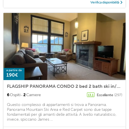
Verifica disponibilità
a partire da
190€
FLAGSHIP PANORAMA CONDO 2 bed 2 bath ski in/out Upper Village clean fee INC
·
6
Ospiti
2
Camere
Eccellente
(297)
13,1
Questo complesso di appartamenti si trova a Panorama.
Panorama Mountain Ski Area e Red Carpet sono due tappe
fondamentali per gli amanti delle attività. A livello naturalistico,
invece, spiccano James ...