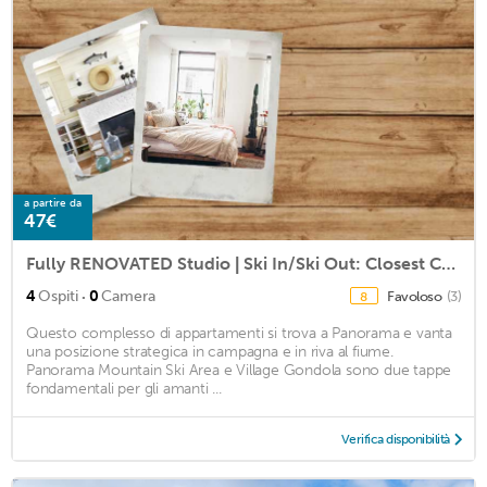
a partire da
47€
Fully RENOVATED Studio | Ski In/Ski Out: Closest Condo to Lift | Pool & Hot Tubs
·
4
Ospiti
0
Camera
Favoloso
(3)
8
Questo complesso di appartamenti si trova a Panorama e vanta
una posizione strategica in campagna e in riva al fiume.
Panorama Mountain Ski Area e Village Gondola sono due tappe
fondamentali per gli amanti ...
Verifica disponibilità