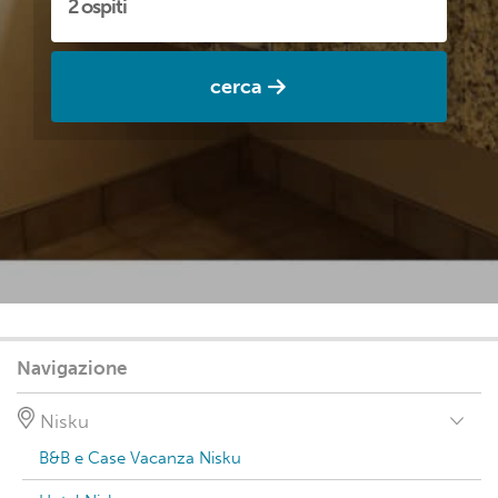
cerca
Navigazione
Nisku
B&B e Case Vacanza Nisku