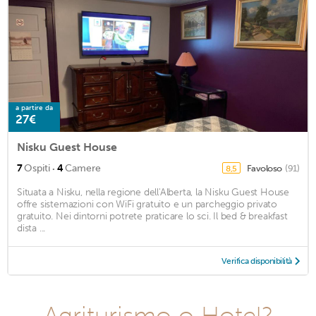
a partire da
27€
Nisku Guest House
·
7
Ospiti
4
Camere
Favoloso
(91)
8,5
Situata a Nisku, nella regione dell'Alberta, la Nisku Guest House
offre sistemazioni con WiFi gratuito e un parcheggio privato
gratuito. Nei dintorni potrete praticare lo sci. Il bed & breakfast
dista ...
Verifica disponibilità
Agriturismo o Hotel?