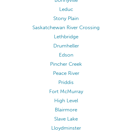
Bonnyville
Leduc
Stony Plain
Saskatchewan River Crossing
Lethbridge
Drumheller
Edson
Pincher Creek
Peace River
Priddis
Fort McMurray
High Level
Blairmore
Slave Lake
Lloydminster