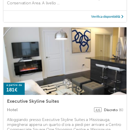
Conservation Area. A livello ...
Verifica disponibilità
a partire da
181€
Executive Skyline Suites
Hotel
Discreto
(6)
4,6
Alloggiando presso Executive Skyline Suites a Mississauga,
impiegherai appena un quarto d'ora a piedi per arrivare a Centro
Commerciale Square One Shopping Centre e Mississauga