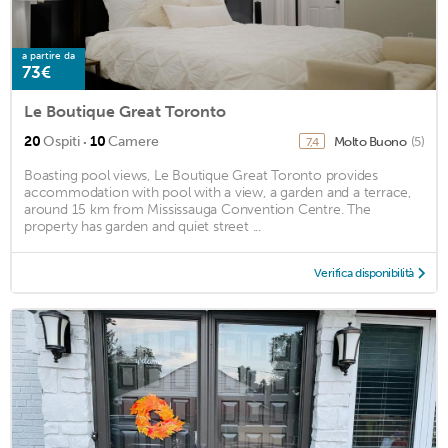
a partire da
73€
Le Boutique Great Toronto
·
20
Ospiti
10
Camere
Molto Buono
(5)
7,4
Boasting pool views, Le Boutique Great Toronto provides
accommodation with pool with a view, a garden and a terrace,
around 15 km from Mississauga Convention Centre. The
property has garden and quiet street ...
Verifica disponibilità