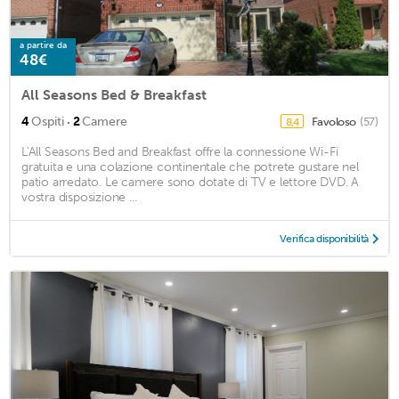
a partire da
48€
All Seasons Bed & Breakfast
·
4
Ospiti
2
Camere
Favoloso
(57)
8,4
L'All Seasons Bed and Breakfast offre la connessione Wi-Fi
gratuita e una colazione continentale che potrete gustare nel
patio arredato. Le camere sono dotate di TV e lettore DVD. A
vostra disposizione ...
Verifica disponibilità