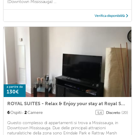
(Downtown Mississauga) ...
Verifica disponibilità
a partire da
130€
ROYAL SUITES - Relax & Enjoy your stay at Royal Suites
·
6
Ospiti
2
Camere
Discreto
(20)
5,4
Questo complesso di appartamenti si trova a Mississauga, in
Downtown Mississauga. Due delle principali attrazioni
naturalistiche della zona sono Erindale Park e Rattray Marsh