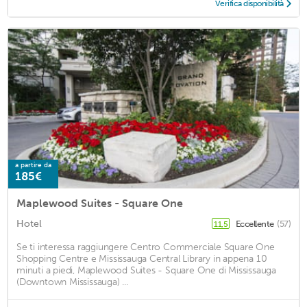
Verifica disponibilità
a partire da
185€
Maplewood Suites - Square One
Hotel
Eccellente
(57)
11,5
Se ti interessa raggiungere Centro Commerciale Square One
Shopping Centre e Mississauga Central Library in appena 10
minuti a piedi, Maplewood Suites - Square One di Mississauga
(Downtown Mississauga) ...