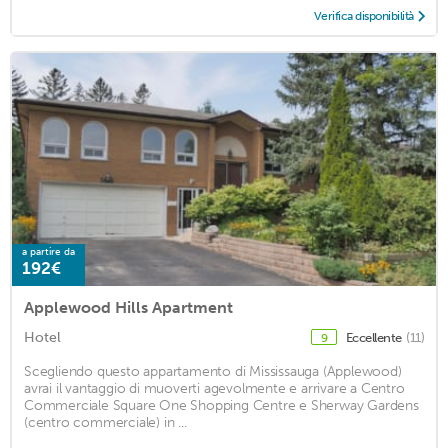
Verifica disponibilità
a partire da
192€
Applewood Hills Apartment
Hotel
Eccellente
(11)
9
Scegliendo questo appartamento di Mississauga (Applewood)
avrai il vantaggio di muoverti agevolmente e arrivare a Centro
Commerciale Square One Shopping Centre e Sherway Gardens
(centro commerciale) in ...