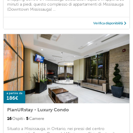
minuti a piedi, questo complesso di appartamenti di Mississauga
(Downtown Mississauga) ...
Verifica disponibilità
a partire da
186€
PlanURstay - Luxury Condo
·
16
Ospiti
5
Camere
Situato a Mississauga, in Ontario, nei pressi del centro