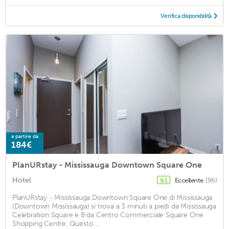
Verifica disponibilità
a partire da
184€
PlanURstay - Mississauga Downtown Square One
Hotel
Eccellente
(96)
9,1
PlanURstay - Mississauga Downtown Square One di Mississauga
(Downtown Mississauga) si trova a 3 minuti a piedi da Mississauga
Celebration Square e 8 da Centro Commerciale Square One
Shopping Centre. Questo ...