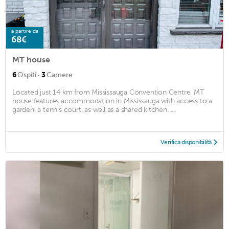
a partire da
68€
MT house
·
6
Ospiti
3
Camere
Located just 14 km from Mississauga Convention Centre, MT
house features accommodation in Mississauga with access to a
garden, a tennis court, as well as a shared kitchen. ...
Verifica disponibilità