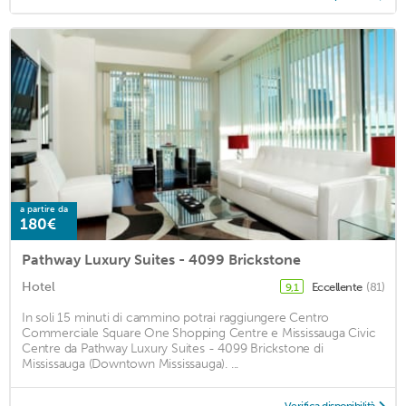
a partire da
180€
Pathway Luxury Suites - 4099 Brickstone
Hotel
Eccellente
(81)
9,1
In soli 15 minuti di cammino potrai raggiungere Centro
Commerciale Square One Shopping Centre e Mississauga Civic
Centre da Pathway Luxury Suites - 4099 Brickstone di
Mississauga (Downtown Mississauga). ...