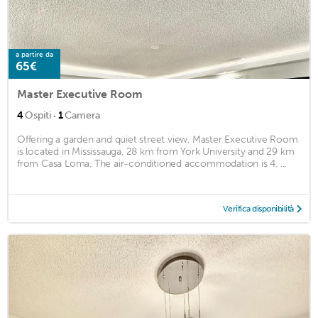
a partire da
65€
Master Executive Room
·
4
Ospiti
1
Camera
Offering a garden and quiet street view, Master Executive Room
is located in Mississauga, 28 km from York University and 29 km
from Casa Loma. The air-conditioned accommodation is 4. ...
Verifica disponibilità