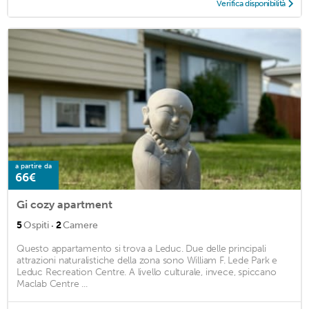
Verifica disponibilità
a partire da
66€
Gi cozy apartment
·
5
Ospiti
2
Camere
Questo appartamento si trova a Leduc. Due delle principali
attrazioni naturalistiche della zona sono William F. Lede Park e
Leduc Recreation Centre. A livello culturale, invece, spiccano
Maclab Centre ...