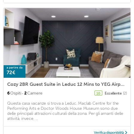
a partire da
72€
Cozy 2BR Guest Suite in Leduc 12 Mins to YEG Airport
·
6
Ospiti
2
Camere
Eccellente
(2)
10
Questa casa vacanze si trova a Leduc. Maclab Centre for the
Performing Arts e Doctor Woods House Museum sono due
delle principali attrazioni culturali della zona. Per gli amanti delle
attività, invece, ...
Verifica disponibilità