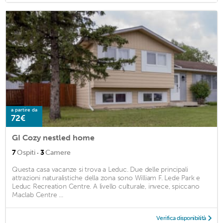
a partire da
72€
GI Cozy nestled home
·
7
Ospiti
3
Camere
Questa casa vacanze si trova a Leduc. Due delle principali
attrazioni naturalistiche della zona sono William F. Lede Park e
Leduc Recreation Centre. A livello culturale, invece, spiccano
Maclab Centre ...
Verifica disponibilità