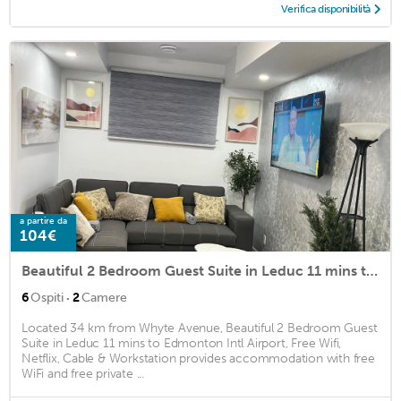
Verifica disponibilità
a partire da
104€
Beautiful 2 Bedroom Guest Suite in Leduc 11 mins to Edmonton Intl Airport, Free Wifi, Netflix ,Cable & Workstation
·
6
Ospiti
2
Camere
Located 34 km from Whyte Avenue, Beautiful 2 Bedroom Guest
Suite in Leduc 11 mins to Edmonton Intl Airport, Free Wifi,
Netflix, Cable & Workstation provides accommodation with free
WiFi and free private ...