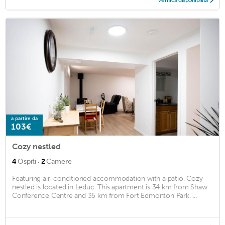
Verifica disponibilità
a partire da
103€
Cozy nestled
·
4
Ospiti
2
Camere
Featuring air-conditioned accommodation with a patio, Cozy
nestled is located in Leduc. This apartment is 34 km from Shaw
Conference Centre and 35 km from Fort Edmonton Park. ...