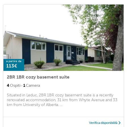
a partire da
113€
2BR 1BR cozy basement suite
·
4
Ospiti
1
Camera
Situated in Leduc, 2BR 1BR cozy basement suite is a recently
renovated accommodation, 31 km from Whyte Avenue and 33
km from University of Alberta. ...
Verifica disponibilità