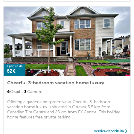
a partire da
62€
Cheerful 3-bedroom vacation home luxury
·
6
Ospiti
3
Camere
Offering a garden and garden view, Cheerful 3-bedroom
vacation home luxury is situated in Ottawa, 5.5 km from
Canadian Tire Centre and 25 km from EY Centre. This holiday
home features free private parking ...
Verifica disponibilità