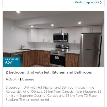
Verifica disponibilità
a partire da
62€
2 bedroom Unit with Full Kitchen and Bathroom
·
4
Ospiti
2
Camere
2 bedroom Unit with Full Kitchen and Bathroom is set in the
Kanata district of Ottawa, 25 km from Canadian War Museum, 26
km from Supreme Court of Canada and 26 km from TD Place
Stadium. The air-conditioned ...