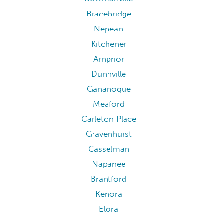
Bracebridge
Nepean
Kitchener
Arnprior
Dunnville
Gananoque
Meaford
Carleton Place
Gravenhurst
Casselman
Napanee
Brantford
Kenora
Elora