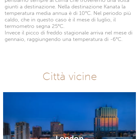
pensiamo sempre al clima che troveremo una volta
giunti a destinazione. Nella destinazione Kanata la
temperatura media annua è di 10°C. Nel periodo più
caldo, che in questo caso è il mese di luglio, il
termometro segna 25°C.
Invece il picco di freddo stagionale arriva nel mese di
gennaio, raggiungendo una temperatura di -6°C.
Città vicine
London