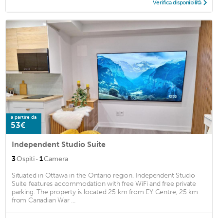
Verifica disponibilità
a partire da
53€
Independent Studio Suite
·
3
Ospiti
1
Camera
Situated in Ottawa in the Ontario region, Independent Studio
Suite features accommodation with free WiFi and free private
parking. The property is located 25 km from EY Centre, 25 km
from Canadian War ...