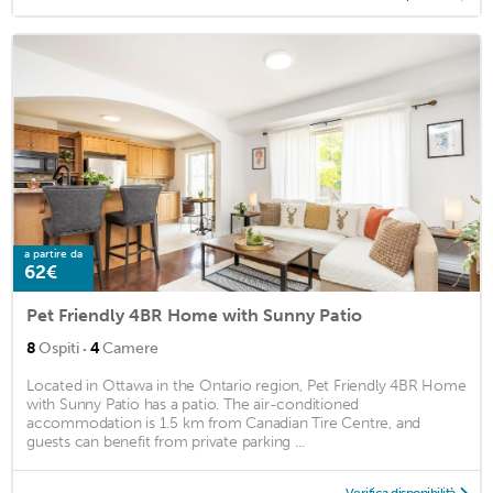
a partire da
62€
Pet Friendly 4BR Home with Sunny Patio
·
8
Ospiti
4
Camere
Located in Ottawa in the Ontario region, Pet Friendly 4BR Home
with Sunny Patio has a patio. The air-conditioned
accommodation is 1.5 km from Canadian Tire Centre, and
guests can benefit from private parking ...