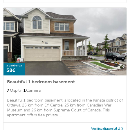
a partire da
58€
Beautiful 1 bedroom basement
·
7
Ospiti
1
Camera
Beautiful 1 bedroom basement is located in the Kanata district of
Ottawa, 25 km from EY Centre, 25 km from Canadian War
Museum and 26 km from Supreme Court of Canada. This
apartment offers free private ...
Verifica disponibilità