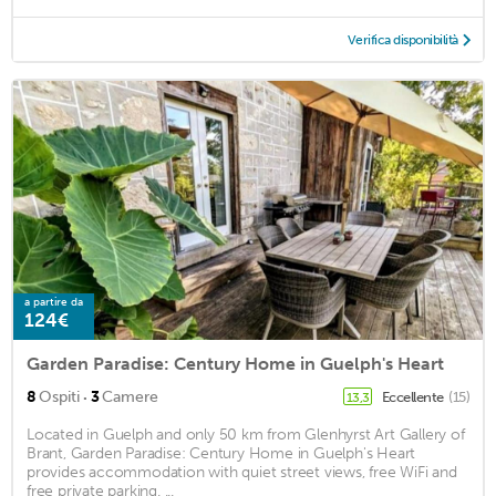
Verifica disponibilità
a partire da
124€
Garden Paradise: Century Home in Guelph's Heart
·
8
Ospiti
3
Camere
Eccellente
(15)
13,3
Located in Guelph and only 50 km from Glenhyrst Art Gallery of
Brant, Garden Paradise: Century Home in Guelph's Heart
provides accommodation with quiet street views, free WiFi and
free private parking. ...