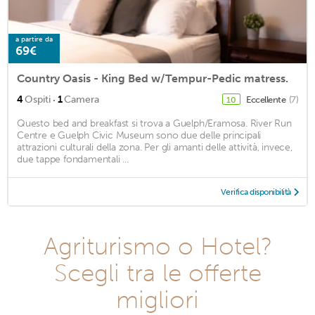
a partire da
69€
Country Oasis - King Bed w/Tempur-Pedic matress.
·
4
Ospiti
1
Camera
Eccellente
(7)
10
Questo bed and breakfast si trova a Guelph/Eramosa. River Run
Centre e Guelph Civic Museum sono due delle principali
attrazioni culturali della zona. Per gli amanti delle attività, invece,
due tappe fondamentali ...
Verifica disponibilità
Agriturismo o Hotel?
Scegli tra le offerte
migliori