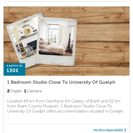
a partire da
130€
1 Bedroom Studio Close To University Of Guelph
·
2
Ospiti
1
Camera
Located 49 km from Glenhyrst Art Gallery of Brant and 50 km
from Brant County Museum, 1 Bedroom Studio Close To
University Of Guelph offers accommodation situated in Guelph.
...
Verifica disponibilità