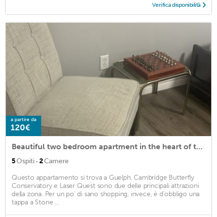
Verifica disponibilità
a partire da
120€
Beautiful two bedroom apartment in the heart of town
·
5
Ospiti
2
Camere
Questo appartamento si trova a Guelph. Cambridge Butterfly
Conservatory e Laser Quest sono due delle principali attrazioni
della zona. Per un po' di sano shopping, invece, è d'obbligo una
tappa a Stone ...