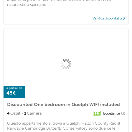
naturalistico spiccano ...
Verifica disponibilità
a partire da
45€
Discounted One bedroom in Guelph WIFI included
·
4
Ospiti
1
Camera
Eccellente
(3)
13,3
Questo appartamento si trova a Guelph. Halton County Radial
Railway e Cambridge Butterfly Conservatory sono due delle