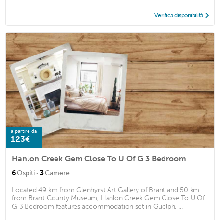
Verifica disponibilità
a partire da
123€
Hanlon Creek Gem Close To U Of G 3 Bedroom
·
6
Ospiti
3
Camere
Located 49 km from Glenhyrst Art Gallery of Brant and 50 km
from Brant County Museum, Hanlon Creek Gem Close To U Of
G 3 Bedroom features accommodation set in Guelph. ...