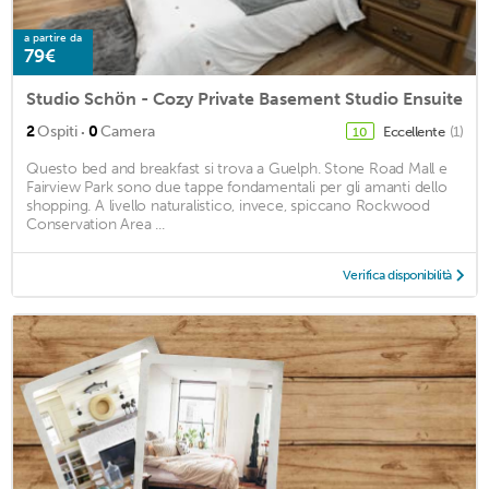
a partire da
79€
Studio Schön - Cozy Private Basement Studio Ensuite
·
2
Ospiti
0
Camera
Eccellente
(1)
10
Questo bed and breakfast si trova a Guelph. Stone Road Mall e
Fairview Park sono due tappe fondamentali per gli amanti dello
shopping. A livello naturalistico, invece, spiccano Rockwood
Conservation Area ...
Verifica disponibilità