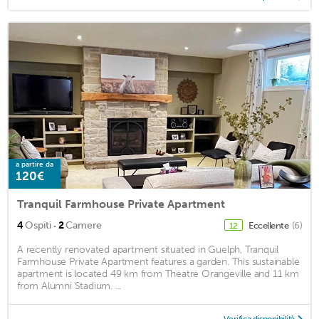
a partire da
120€
Tranquil Farmhouse Private Apartment
·
4
Ospiti
2
Camere
Eccellente
(6)
12
A recently renovated apartment situated in Guelph, Tranquil
Farmhouse Private Apartment features a garden. This sustainable
apartment is located 49 km from Theatre Orangeville and 11 km
from Alumni Stadium. ...