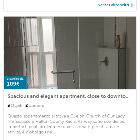
Verifica disponibilità
a partire da
109€
Spacious and elegant apartment, close to downtown
·
3
Ospiti
2
Camere
Questo appartamento si trova a Guelph. Church of Our Lady
Immaculate e Halton County Radial Railway sono due dei più
importanti punti di riferimento della zona. E per chi ama le
attività, è d'obbligo una ...