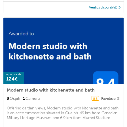
Verifica disponibilità
a partire da
124€
Modern studio with kitchenette and bath
·
3
Ospiti
1
Camera
Favoloso
(1)
8,8
Offering garden views, Modern studio with kitchenette and bath
is an accommodation situated in Guelph, 49 km from Canadian
Military Heritage Museum and 6.9 km from Alumni Stadium. ...