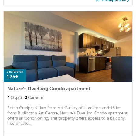
Verifica disponibilità
a partire da
125€
Nature’s Dwelling Condo apartment
·
4
Ospiti
2
Camere
Set in Guelph, 41 km from Art Gallery of Hamilton and 46 km
from Burlington Art Centre, Nature’s Dwelling Condo apartment
offers air conditioning. This property offers access to a balcony,
free private ...