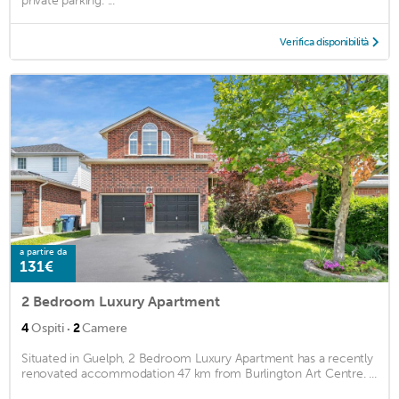
private parking. ...
Verifica disponibilità
a partire da
131€
2 Bedroom Luxury Apartment
·
4
Ospiti
2
Camere
Situated in Guelph, 2 Bedroom Luxury Apartment has a recently
renovated accommodation 47 km from Burlington Art Centre. ...