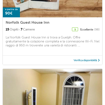
a partire da
90€
Norfolk Guest House Inn
·
15
Ospiti
7
Camere
Eccellente
(98)
9
La Norfolk Guest House Inn si trova a Guelph. Offre
gratuitamente la colazione completa e la connessione Wi-Fi. Nel
raggio di 950 m troverete una varietà di ristoranti. ...
Verifica disponibilità