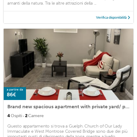
amanti della natura. Tra le altre attrazioni della ...
Verifica disponibilità
a partire da
86€
Brand new spacious apartment with private yard/ patio
·
4
Ospiti
2
Camere
Questo appartamento si trova a Guelph. Church of Our Lady
Immaculate e West Montrose Covered Bridge sono due dei più
importanti punti di riferimento della zona, mentre a livello