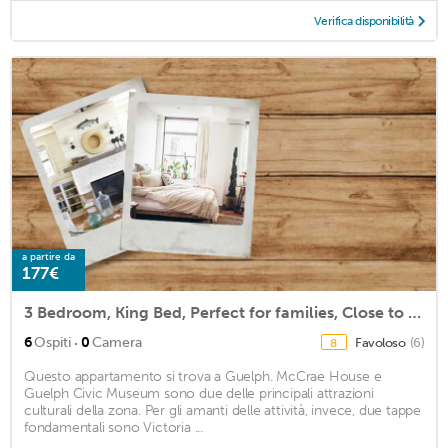
Verifica disponibilità
a partire da
177€
3 Bedroom, King Bed, Perfect for families, Close to University!
·
6
Ospiti
0
Camera
Favoloso
(6)
8
Questo appartamento si trova a Guelph. McCrae House e
Guelph Civic Museum sono due delle principali attrazioni
culturali della zona. Per gli amanti delle attività, invece, due tappe
fondamentali sono Victoria ...