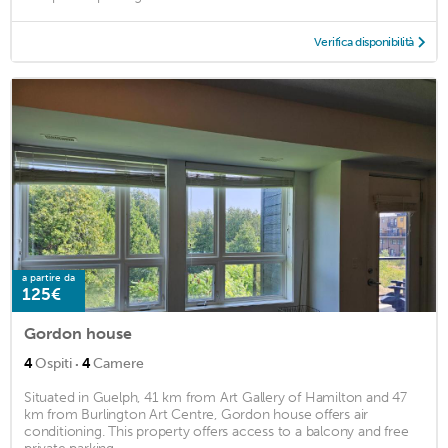
Verifica disponibilità
a partire da
125€
Gordon house
·
4
Ospiti
4
Camere
Situated in Guelph, 41 km from Art Gallery of Hamilton and 47
km from Burlington Art Centre, Gordon house offers air
conditioning. This property offers access to a balcony and free