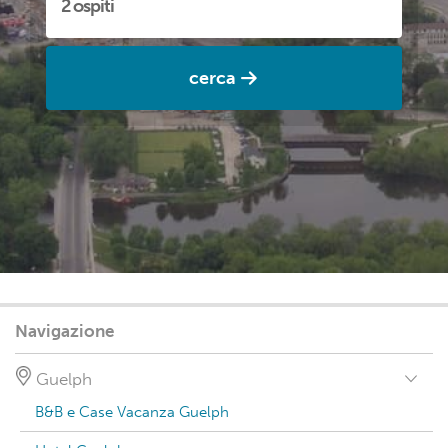
cerca
Navigazione
Guelph
B&B e Case Vacanza Guelph