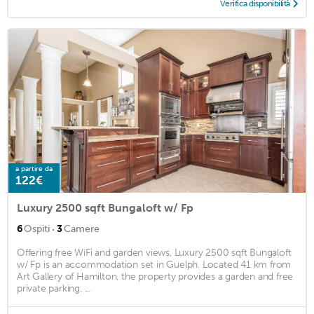
Verifica disponibilità
a partire da
122€
Luxury 2500 sqft Bungaloft w/ Fp
·
6
Ospiti
3
Camere
Offering free WiFi and garden views, Luxury 2500 sqft Bungaloft
w/ Fp is an accommodation set in Guelph. Located 41 km from
Art Gallery of Hamilton, the property provides a garden and free
private parking. ...