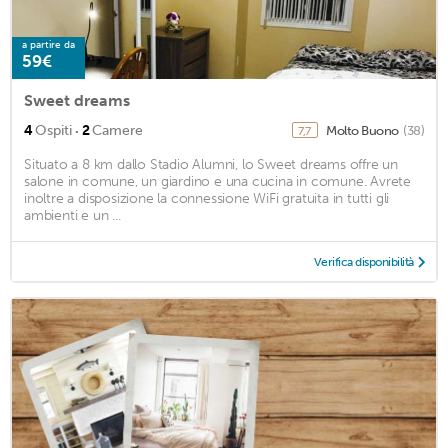
a partire da
59€
Sweet dreams
·
4
Ospiti
2
Camere
Molto Buono
(38)
7,7
Situato a 8 km dallo Stadio Alumni, lo Sweet dreams offre un
salone in comune, un giardino e una cucina in comune. Avrete
inoltre a disposizione la connessione WiFi gratuita in tutti gli
ambienti e un ...
Verifica disponibilità