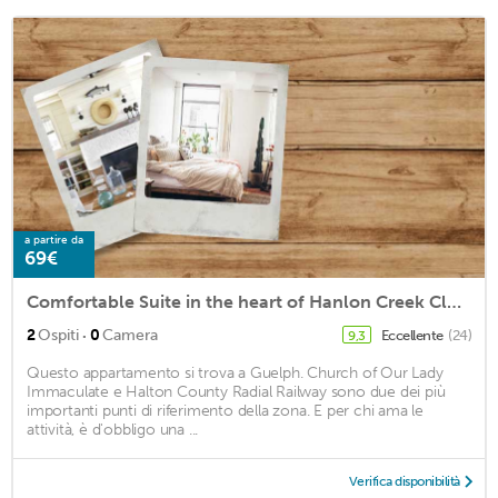
a partire da
69€
Comfortable Suite in the heart of Hanlon Creek Closet to U of G
·
2
Ospiti
0
Camera
Eccellente
(24)
9,3
Questo appartamento si trova a Guelph. Church of Our Lady
Immaculate e Halton County Radial Railway sono due dei più
importanti punti di riferimento della zona. E per chi ama le
attività, è d'obbligo una ...
Verifica disponibilità