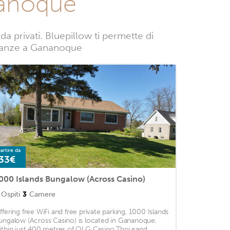
nanoque
privati. Bluepillow ti permette di
 vacanze a Gananoque
artire da
33€
000 Islands Bungalow (Across Casino)
Ospiti
3
Camere
ffering free WiFi and free private parking, 1000 Islands
ungalow (Across Casino) is located in Gananoque,
ithin just 400 metres of OLG Casino Thousand