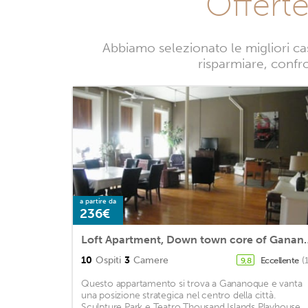
Offert
Abbiamo selezionato le migliori c
risparmiare, confro
a partire da
236€
Loft Apartment, Dow
10
Ospiti
3
Camere
Eccellente
(
9,8
Questo appartamento si trova a Gananoque e vanta
una posizione strategica nel centro della città.
Sculpture Park e Teatro Thousand Islands Playhouse