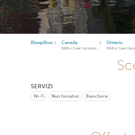
Bluepillow
Canada
Ontario
B&B e Case Vacanza
B&B e Case Vac
Sce
SERVIZI
Wi-Fi
Non fumatori
Biancheria