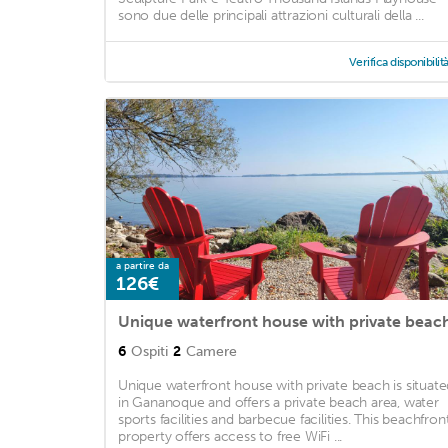
sono due delle principali attrazioni culturali della ...
Verifica disponibilit
a partire da
126€
Unique waterfront house with private beac
6
Ospiti
2
Camere
Unique waterfront house with private beach is situate
in Gananoque and offers a private beach area, water
sports facilities and barbecue facilities. This beachfron
property offers access to free WiFi ...