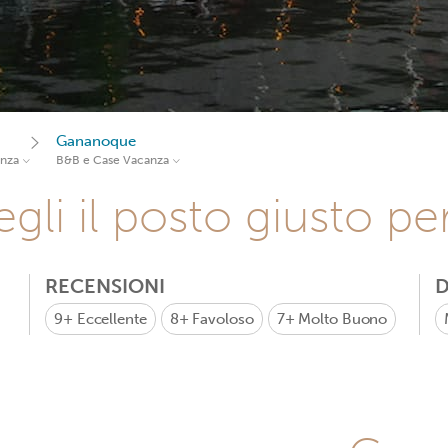
Gananoque
anza
B&B e Case Vacanza
gli il posto giusto pe
RECENSIONI
D
9+
Eccellente
8+
Favoloso
7+
Molto Buono