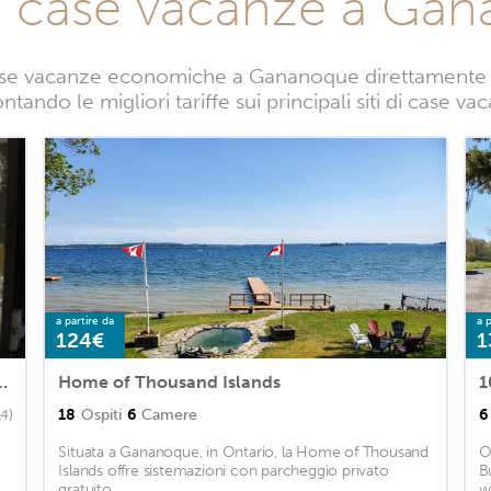
e case vacanze a Ga
ase vacanze economiche a Gananoque direttamente da 
ntando le migliori tariffe sui principali siti di case
a partire da
a p
124€
1
n town core of Gananque
Home of Thousand Islands
1
18
Ospiti
6
Camere
6
14)
Situata a Gananoque, in Ontario, la Home of Thousand
O
Islands offre sistemazioni con parcheggio privato
B
gratuito. ...
w