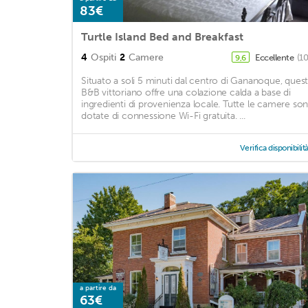
83€
Turtle Island Bed and Breakfast
4
Ospiti
2
Camere
Eccellente
(1
9,6
Situato a soli 5 minuti dal centro di Gananoque, ques
B&B vittoriano offre una colazione calda a base di
ingredienti di provenienza locale. Tutte le camere so
dotate di connessione Wi-Fi gratuita. ...
Verifica disponibilit
a partire da
63€