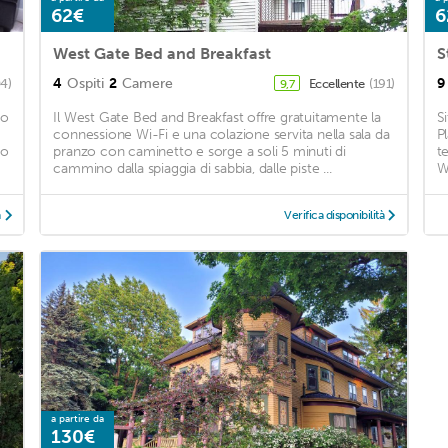
62€
6
West Gate Bed and Breakfast
S
4
Ospiti
2
Camere
9
04)
Eccellente
(191)
9,7
to
Il West Gate Bed and Breakfast offre gratuitamente la
S
connessione Wi-Fi e una colazione servita nella sala da
P
no
pranzo con caminetto e sorge a soli 5 minuti di
t
cammino dalla spiaggia di sabbia, dalle piste ...
Wi
à
Verifica disponibilità
a partire da
130€