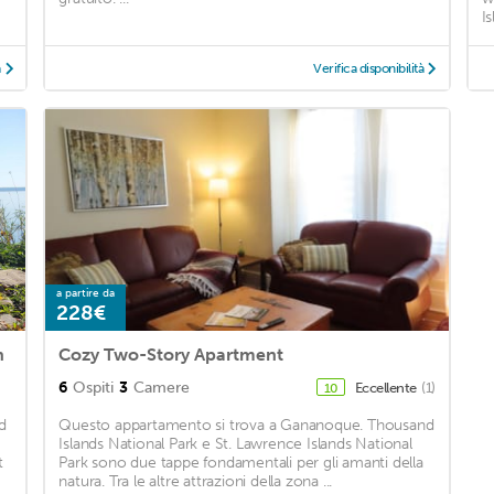
I
à
Verifica disponibilità
a partire da
228€
h
Cozy Two-Story Apartment
6
Ospiti
3
Camere
Eccellente
(1)
10
d
Questo appartamento si trova a Gananoque. Thousand
Islands National Park e St. Lawrence Islands National
t
Park sono due tappe fondamentali per gli amanti della
natura. Tra le altre attrazioni della zona ...