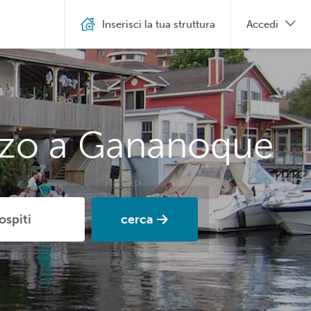
Inserisci la tua struttura
Accedi
ezzo a Gananoque
cerca