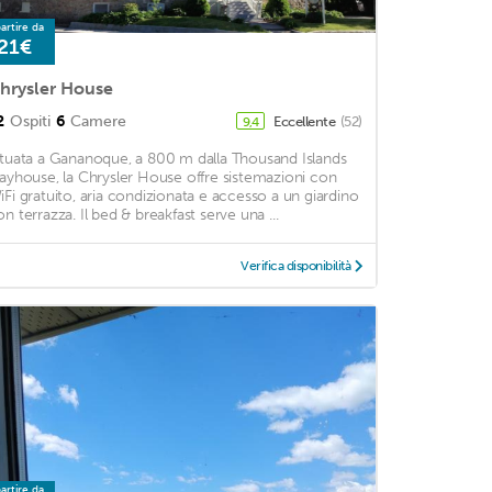
artire da
21€
hrysler House
2
Ospiti
6
Camere
Eccellente
(52)
9,4
ituata a Gananoque, a 800 m dalla Thousand Islands
layhouse, la Chrysler House offre sistemazioni con
iFi gratuito, aria condizionata e accesso a un giardino
on terrazza. Il bed & breakfast serve una ...
Verifica disponibilità
artire da