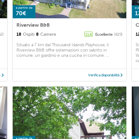
a partire da
a p
70€
1
Riverview B&B
C
18
Ospiti
8
Camere
1
52)
Eccellente
(825)
11,6
Situato a 7 km dal Thousand Islands Playhouse, il
S
Riverview B&B offre sistemazioni con salotto in
P
comune, un giardino e una cucina in comune. ...
W
c
à
Verifica disponibilità
a partire da
a p