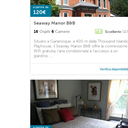
a partire da
120€
Seaway Manor B&B
16
Ospiti
6
Camere
Eccellente
(11
13,3
Situato a Gananoque, a 400 m dalla Thousand Islands
Playhouse, il Seaway Manor B&B offre la connessione
WiFi gratuita, l'aria condizionata e l'accesso a un
giardino. ...
Verifica disponibilit
a partire da