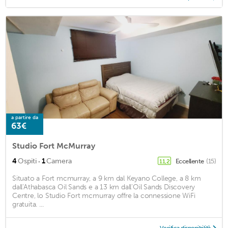
a partire da
63€
Studio Fort McMurray
·
4
Ospiti
1
Camera
Eccellente
(15)
11,2
Situato a Fort mcmurray, a 9 km dal Keyano College, a 8 km
dall'Athabasca Oil Sands e a 13 km dall'Oil Sands Discovery
Centre, lo Studio Fort mcmurray offre la connessione WiFi
gratuita. ...