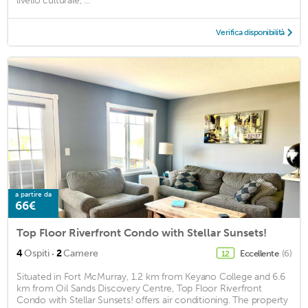
livello culturale, ...
Verifica disponibilità
a partire da
66€
Top Floor Riverfront Condo with Stellar Sunsets!
·
4
Ospiti
2
Camere
Eccellente
(6)
12
Situated in Fort McMurray, 1.2 km from Keyano College and 6.6
km from Oil Sands Discovery Centre, Top Floor Riverfront
Condo with Stellar Sunsets! offers air conditioning. The property