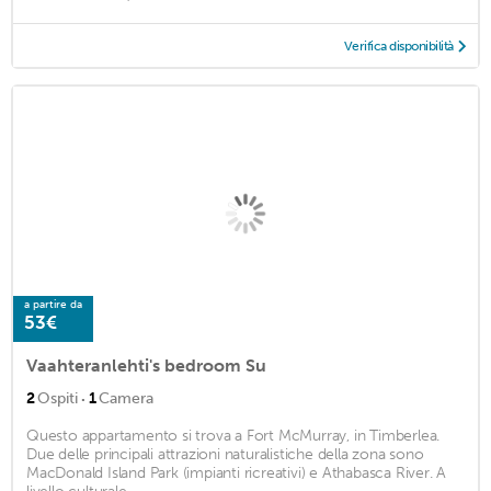
Verifica disponibilità
a partire da
53€
Vaahteranlehti's bedroom Su
·
2
Ospiti
1
Camera
Questo appartamento si trova a Fort McMurray, in Timberlea.
Due delle principali attrazioni naturalistiche della zona sono
MacDonald Island Park (impianti ricreativi) e Athabasca River. A