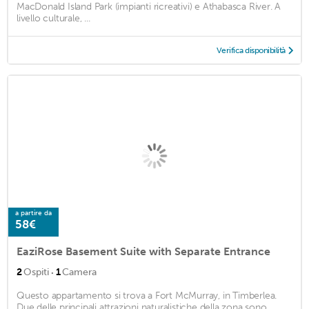
MacDonald Island Park (impianti ricreativi) e Athabasca River. A
livello culturale, ...
Verifica disponibilità
a partire da
58€
EaziRose Basement Suite with Separate Entrance
·
2
Ospiti
1
Camera
Questo appartamento si trova a Fort McMurray, in Timberlea.
Due delle principali attrazioni naturalistiche della zona sono