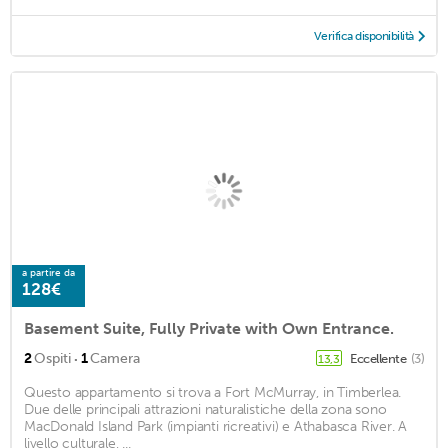
Verifica disponibilità
a partire da
128€
Basement Suite, Fully Private with Own Entrance.
·
2
Ospiti
1
Camera
Eccellente
(3)
13,3
Questo appartamento si trova a Fort McMurray, in Timberlea.
Due delle principali attrazioni naturalistiche della zona sono
MacDonald Island Park (impianti ricreativi) e Athabasca River. A
livello culturale, ...