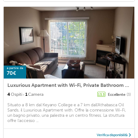
a partire da
70€
Luxurious Apartment with Wi-Fi, Private Bathroom and GYM Facilities
·
4
Ospiti
1
Camera
Eccellente
(3)
13,3
Situato a 8 km dal Keyano College e a 7 km dall'Athabasca Oil
Sands, il Luxurious Apartment with. Offre la connessione Wi-Fi,
un bagno privato, una palestra e un centro fitness. La struttura
offre l'accesso ...
Verifica disponibilità