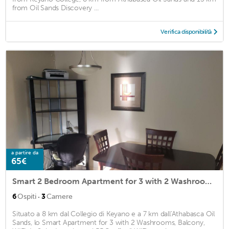
from Oil Sands Discovery ...
Verifica disponibilità
a partire da
65€
Smart 2 Bedroom Apartment for 3 with 2 Washrooms, Balcony, WIFI, In Suite Laundry and BBQ
·
6
Ospiti
3
Camere
Situato a 8 km dal Collegio di Keyano e a 7 km dall'Athabasca Oil
Sands, lo Smart Apartment for 3 with 2 Washrooms, Balcony,