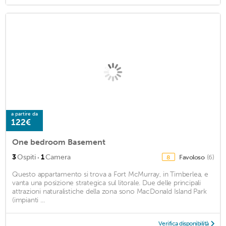
a partire da
122€
One bedroom Basement
·
3
Ospiti
1
Camera
Favoloso
(6)
8
Questo appartamento si trova a Fort McMurray, in Timberlea, e
vanta una posizione strategica sul litorale. Due delle principali
attrazioni naturalistiche della zona sono MacDonald Island Park
(impianti ...
Verifica disponibilità