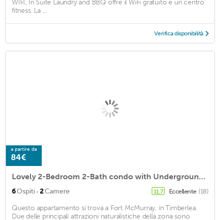
WIFI, In Suite Laundry and BBQ offre il WiFi gratuito e un centro
fitness. La ...
Verifica disponibilità
a partire da
84€
Lovely 2-Bedroom 2-Bath condo with Underground Parking
·
6
Ospiti
2
Camere
Eccellente
(18)
11,7
Questo appartamento si trova a Fort McMurray, in Timberlea.
Due delle principali attrazioni naturalistiche della zona sono