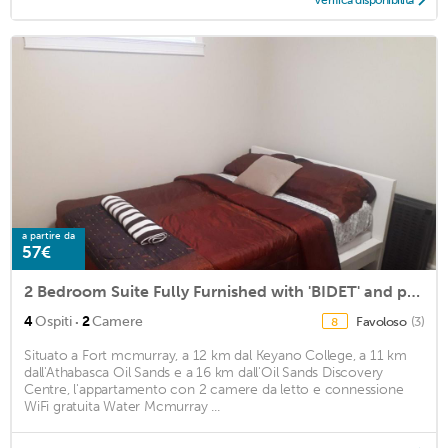
Verifica disponibilità
a partire da
57€
2 Bedroom Suite Fully Furnished with 'BIDET' and plenty of Toilet Paper
·
4
Ospiti
2
Camere
Favoloso
(3)
8
Situato a Fort mcmurray, a 12 km dal Keyano College, a 11 km
dall'Athabasca Oil Sands e a 16 km dall'Oil Sands Discovery
Centre, l'appartamento con 2 camere da letto e connessione
WiFi gratuita Water Mcmurray ...