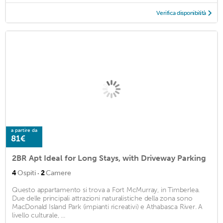
Verifica disponibilità
a partire da
81€
2BR Apt Ideal for Long Stays, with Driveway Parking
·
4
Ospiti
2
Camere
Questo appartamento si trova a Fort McMurray, in Timberlea.
Due delle principali attrazioni naturalistiche della zona sono
MacDonald Island Park (impianti ricreativi) e Athabasca River. A
livello culturale, ...