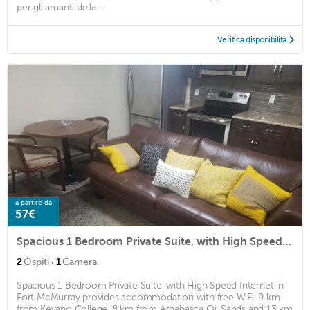
per gli amanti della ...
Verifica disponibilità
a partire da
57€
Spacious 1 Bedroom Private Suite, with High Speed Internet
·
2
Ospiti
1
Camera
Spacious 1 Bedroom Private Suite, with High Speed Internet in
Fort McMurray provides accommodation with free WiFi, 9 km
from Keyano College, 8 km from Athabasca Oil Sands and 13 km