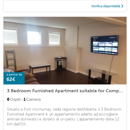
Verifica disponibilità
a partire da
62€
3 Bedroom Furnished Apartment suitable for Company Staff with Large Yard Space
·
6
Ospiti
1
Camera
Situato a Fort mcmurray, nella regione dell'Alberta, il 3 Bedroom
Furnished Apartment è un appartamento adatto ad accogliere
animali domestici e dotato di un patio. L'appartamento dista 12
km dall'Oil ...