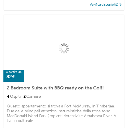
Verifica disponibilità
a partire da
82€
2 Bedroom Suite with BBQ ready on the Go!!!
·
4
Ospiti
2
Camere
Questo appartamento si trova a Fort McMurray, in Timberlea.
Due delle principali attrazioni naturalistiche della zona sono
MacDonald Island Park (impianti ricreativi) e Athabasca River. A
livello culturale, ...