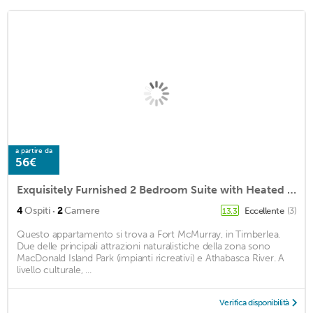
a partire da
56€
Exquisitely Furnished 2 Bedroom Suite with Heated Floors
·
4
Ospiti
2
Camere
Eccellente
(3)
13,3
Questo appartamento si trova a Fort McMurray, in Timberlea.
Due delle principali attrazioni naturalistiche della zona sono
MacDonald Island Park (impianti ricreativi) e Athabasca River. A
livello culturale, ...
Verifica disponibilità