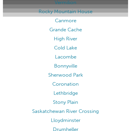
Vermilion
Rocky Mountain House
Canmore
Grande Cache
High River
Cold Lake
Lacombe
Bonnyville
Sherwood Park
Coronation
Lethbridge
Stony Plain
Saskatchewan River Crossing
Lloydminster
Drumheller