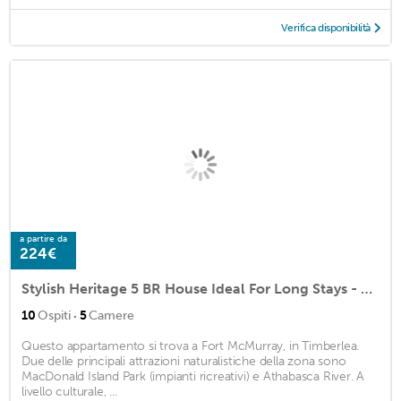
Verifica disponibilità
a partire da
224€
Stylish Heritage 5 BR House Ideal For Long Stays - With Jacuzzi
·
10
Ospiti
5
Camere
Questo appartamento si trova a Fort McMurray, in Timberlea.
Due delle principali attrazioni naturalistiche della zona sono
MacDonald Island Park (impianti ricreativi) e Athabasca River. A
livello culturale, ...