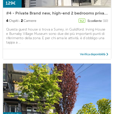
129€
#4 - Private Brand new, high-end 2 bedrooms private suite
·
4
Ospiti
2
Camere
Eccellente
(10)
9,2
Questa guest house si trova a Surrey, in Guildford. Irving House
e Burnaby Village Museum sono due dei più importanti punti di
riferimento della zona. E per chi ama le attività, è d'obbligo una
tappa a ...
Verifica disponibilità