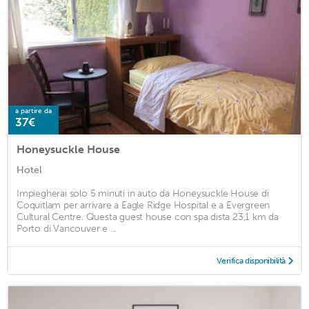
a partire da
37€
Honeysuckle House
Hotel
Impiegherai solo 5 minuti in auto da Honeysuckle House di
Coquitlam per arrivare a Eagle Ridge Hospital e a Evergreen
Cultural Centre. Questa guest house con spa dista 23,1 km da
Porto di Vancouver e ...
Verifica disponibilità