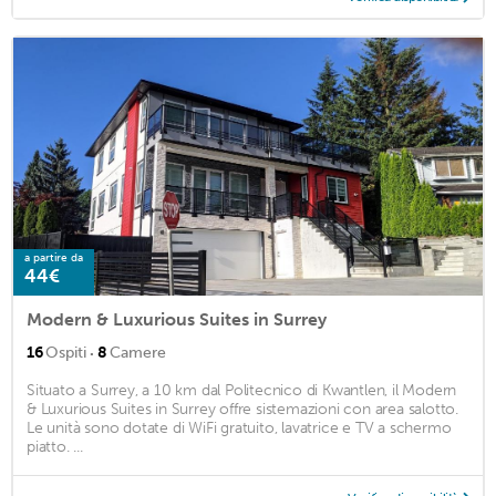
a partire da
44€
Modern & Luxurious Suites in Surrey
·
16
Ospiti
8
Camere
Situato a Surrey, a 10 km dal Politecnico di Kwantlen, il Modern
& Luxurious Suites in Surrey offre sistemazioni con area salotto.
Le unità sono dotate di WiFi gratuito, lavatrice e TV a schermo
piatto. ...