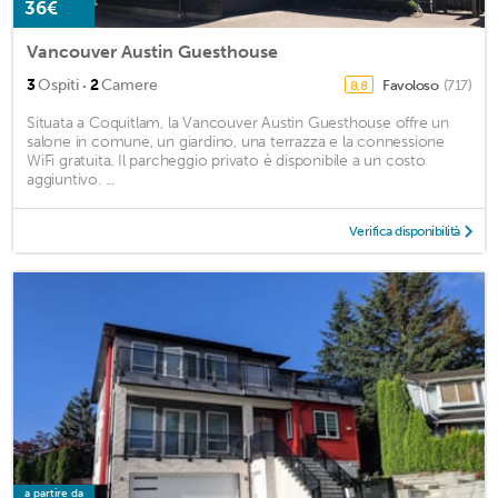
36€
Vancouver Austin Guesthouse
·
3
Ospiti
2
Camere
Favoloso
(717)
8,8
Situata a Coquitlam, la Vancouver Austin Guesthouse offre un
salone in comune, un giardino, una terrazza e la connessione
WiFi gratuita. Il parcheggio privato è disponibile a un costo
aggiuntivo. ...
Verifica disponibilità
a partire da