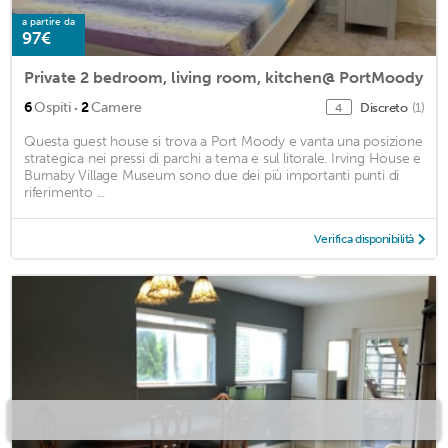
a partire da
97€
Private 2 bedroom, living room, kitchen@ PortMoody
·
6
Ospiti
2
Camere
Discreto
(1)
4
Questa guest house si trova a Port Moody e vanta una posizione
strategica nei pressi di parchi a tema e sul litorale. Irving House e
Burnaby Village Museum sono due dei più importanti punti di
riferimento ...
Verifica disponibilità