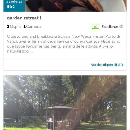
a partire da
86€
garden retreat I
·
2
Ospiti
1
Camera
Eccellente
(5)
10
Questo bed and breakfast si trova a New Westminster. Porto di
Vancouver e Terminal delle navi da crociera Canada Place sono
due tappe fondamentali per gli amanti delle attività. A livello
naturalistico, ...
Verifica disponibilità