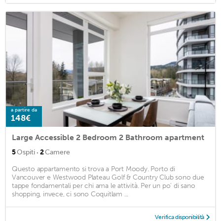
a partire da
148€
Large Accessible 2 Bedroom 2 Bathroom apartment
·
5
Ospiti
2
Camere
Questo appartamento si trova a Port Moody. Porto di
Vancouver e Westwood Plateau Golf & Country Club sono due
tappe fondamentali per chi ama le attività. Per un po' di sano
shopping, invece, ci sono Coquitlam ...
Verifica disponibilità