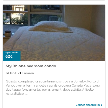
a partire da
62€
Stylish one bedroom condo
·
3
Ospiti
1
Camera
Questo complesso di appartamenti si trova a Burnaby. Porto di
Vancouver e Terminal delle navi da crociera Canada Place sono
due tappe fondamentali per gli amanti delle attività. A livello
naturalistico, ...
Verifica disponibilità