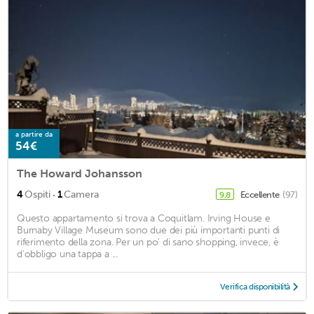
a partire da
54€
The Howard Johansson
·
4
Ospiti
1
Camera
Eccellente
(97)
9,8
Questo appartamento si trova a Coquitlam. Irving House e
Burnaby Village Museum sono due dei più importanti punti di
riferimento della zona. Per un po' di sano shopping, invece, è
d'obbligo una tappa a ...
Verifica disponibilità