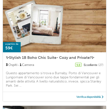
a partire da
59€
✨Stylish 1B Boho Chic Suite- Cozy and Private!✨
·
3
Ospiti
1
Camera
Eccellente
(27)
9,8
Questo appartamento si trova a Burnaby. Porto di Vancouver e
Lungomare di Vancouver sono due tappe fondamentali per gli
amanti delle attività. A livello naturalistico, invece, spicca Stanley
Park. Sei ...
Verifica disponibilità