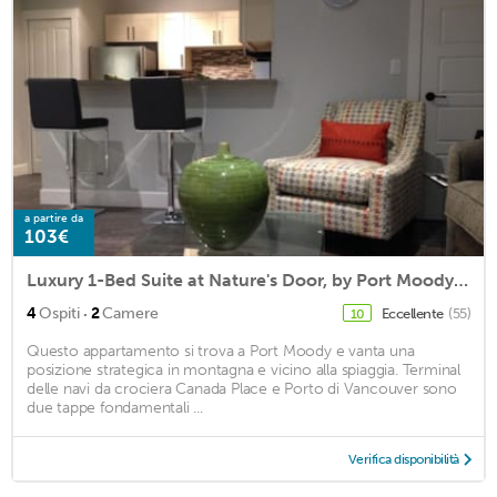
a partire da
103€
Luxury 1-Bed Suite at Nature's Door, by Port Moody beach, trail and centre.
·
4
Ospiti
2
Camere
Eccellente
(55)
10
Questo appartamento si trova a Port Moody e vanta una
posizione strategica in montagna e vicino alla spiaggia. Terminal
delle navi da crociera Canada Place e Porto di Vancouver sono
due tappe fondamentali ...
Verifica disponibilità