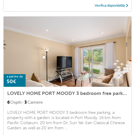
Verifica disponibilità
a partire da
50€
LOVELY HOME PORT MOODY 3 bedroom free parking
·
6
Ospiti
3
Camere
LOVELY HOME PORT MOODY 3 bedroom free parking, a
property with a garden, is located in Port Moody, 16 km from
Pacific Coliseum, 20 km from Dr. Sun Yat-Sen Classical Chinese
Garden, as well as 20 km from ...