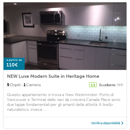
a partire da
110€
NEW Luxe Modern Suite in Heritage Home
·
5
Ospiti
1
Camera
Eccellente
(44)
9,8
Questo appartamento si trova a New Westminster. Porto di
Vancouver e Terminal delle navi da crociera Canada Place sono
due tappe fondamentali per gli amanti delle attività. A livello
naturalistico, invece, ...
Verifica disponibilità