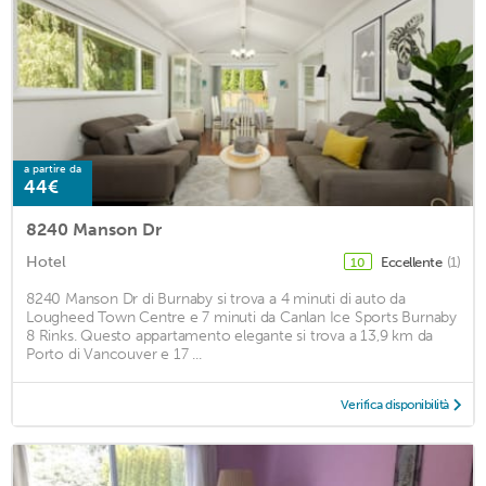
a partire da
44€
8240 Manson Dr
Hotel
Eccellente
(1)
10
8240 Manson Dr di Burnaby si trova a 4 minuti di auto da
Lougheed Town Centre e 7 minuti da Canlan Ice Sports Burnaby
8 Rinks. Questo appartamento elegante si trova a 13,9 km da
Porto di Vancouver e 17 ...
Verifica disponibilità