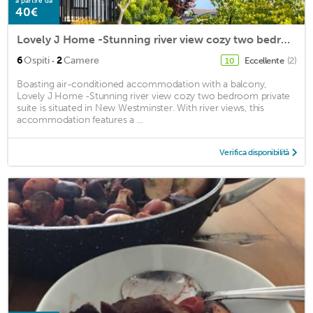
a partire da
40€
Lovely J Home -Stunning river view cozy two bedroom private suite
·
6
Ospiti
2
Camere
Eccellente
(2)
10
Boasting air-conditioned accommodation with a balcony,
Lovely J Home -Stunning river view cozy two bedroom private
suite is situated in New Westminster. With river views, this
accommodation features a ...
Verifica disponibilità