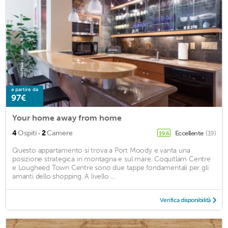
a partire da
97€
Your home away from home
·
4
Ospiti
2
Camere
Eccellente
(19)
19,6
Questo appartamento si trova a Port Moody e vanta una
posizione strategica in montagna e sul mare. Coquitlam Centre
e Lougheed Town Centre sono due tappe fondamentali per gli
amanti dello shopping. A livello ...
Verifica disponibilità