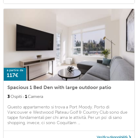
a partire da
117€
Spacious 1 Bed Den with large outdoor patio
·
3
Ospiti
1
Camera
Questo appartamento si trova a Port Moody. Porto di
Vancouver e Westwood Plateau Golf & Country Club sono due
tappe fondamentali per chi ama le attività. Per un po' di sano
shopping, invece, ci sono Coquitlam ...
Verifica disponibilità