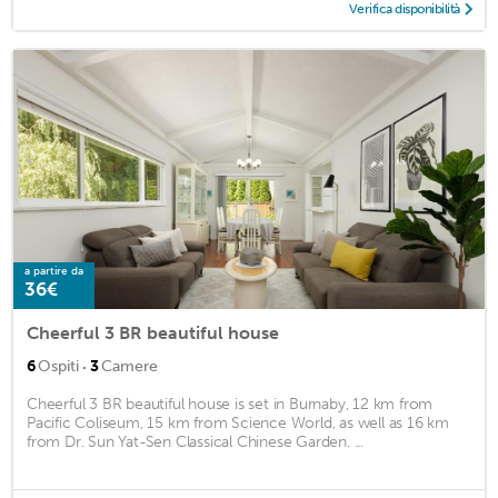
Verifica disponibilità
a partire da
36€
Cheerful 3 BR beautiful house
·
6
Ospiti
3
Camere
Cheerful 3 BR beautiful house is set in Burnaby, 12 km from
Pacific Coliseum, 15 km from Science World, as well as 16 km
from Dr. Sun Yat-Sen Classical Chinese Garden. ...