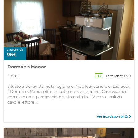
a partire da
96€
Dorman's Manor
Hotel
Eccellente
(54)
9,7
Situato a Bonavista, nella regione di Newfoundland e di Labrador,
il Dorman's Manor offre un patio e viste sul mare. Casa vacanze
con giardino e parcheggio privato gratuito. TV con canali via
cavo e lettore ...
Verifica disponibilità