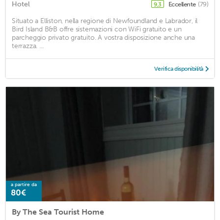
Hotel
Eccellente
(79)
9,3
Situato a Elliston, nella regione di Newfoundland e Labrador, il
Bird Island B&B offre sistemazioni con WiFi gratuito e un
parcheggio privato gratuito. A vostra disposizione anche una
terrazza. ...
Verifica disponibilità
a partire da
80€
By The Sea Tourist Home