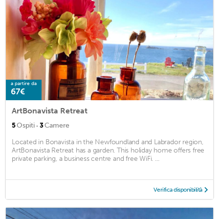
a partire da
67€
ArtBonavista Retreat
·
5
Ospiti
3
Camere
Located in Bonavista in the Newfoundland and Labrador region,
ArtBonavista Retreat has a garden. This holiday home offers free
private parking, a business centre and free WiFi. ...
Verifica disponibilità