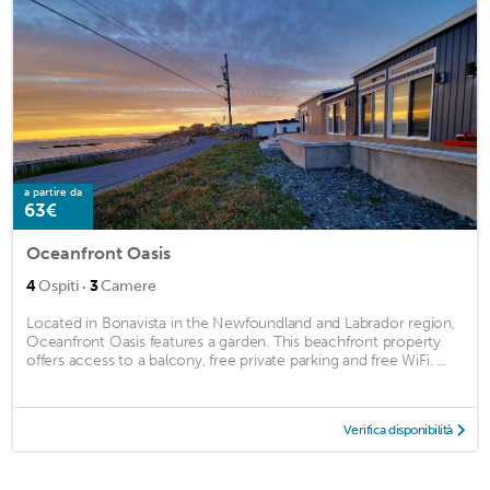
a partire da
63€
Oceanfront Oasis
·
4
Ospiti
3
Camere
Located in Bonavista in the Newfoundland and Labrador region,
Oceanfront Oasis features a garden. This beachfront property
offers access to a balcony, free private parking and free WiFi. ...
Verifica disponibilità