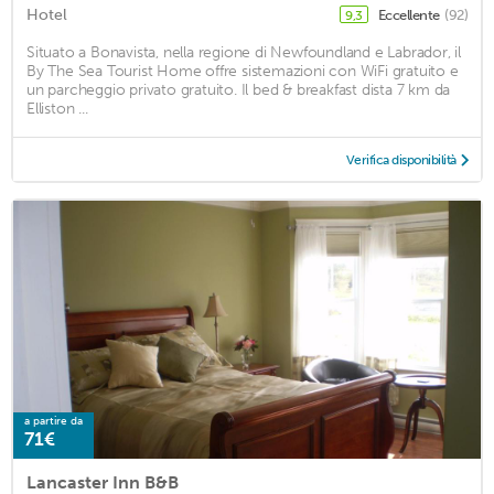
Hotel
Eccellente
(92)
9,3
Situato a Bonavista, nella regione di Newfoundland e Labrador, il
By The Sea Tourist Home offre sistemazioni con WiFi gratuito e
un parcheggio privato gratuito. Il bed & breakfast dista 7 km da
Elliston ...
Verifica disponibilità
a partire da
71€
Lancaster Inn B&B