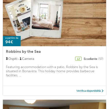
a partire da
94€
Robbins by the Sea
·
3
Ospiti
1
Camera
Eccellente
(57)
12
Featuring accommodation with a patio, Robbins by the Sea is
situated in Bonavista. This holiday home provides barbecue
facilities. ...
Verifica disponibilità