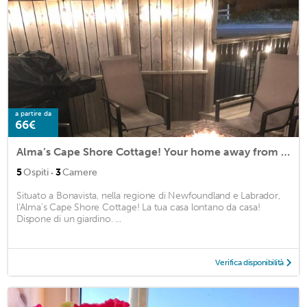
a partire da
66€
Alma’s Cape Shore Cottage! Your home away from home!
·
5
Ospiti
3
Camere
Situato a Bonavista, nella regione di Newfoundland e Labrador,
l'Alma's Cape Shore Cottage! La tua casa lontano da casa!
Dispone di un giardino. ...
Verifica disponibilità