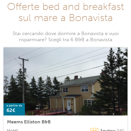
Offerte bed and breakfast
sul mare a Bonavista
Stai cercando dove dormire a Bonavista e vuoi
risparmiare? Scegli tra 6 B&B a Bonavista
a partire da
62€
Meems Elliston B&B
Hotel
Favoloso
(141)
8,8