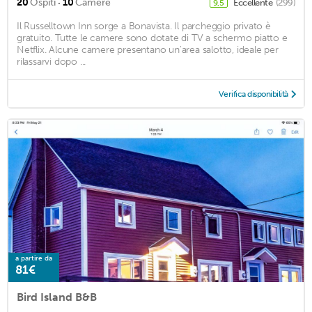
·
20
Ospiti
10
Camere
Eccellente
(299)
9,5
Il Russelltown Inn sorge a Bonavista. Il parcheggio privato è
gratuito. Tutte le camere sono dotate di TV a schermo piatto e
Netflix. Alcune camere presentano un'area salotto, ideale per
rilassarvi dopo ...
Verifica disponibilità
a partire da
81€
Bird Island B&B