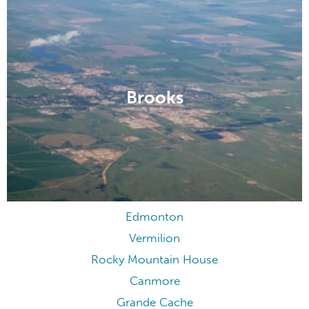
Brooks
Edmonton
Vermilion
Rocky Mountain House
Canmore
Grande Cache