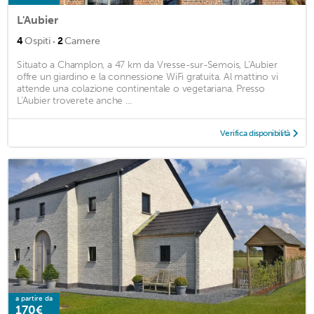
L'Aubier
·
4
Ospiti
2
Camere
Situato a Champlon, a 47 km da Vresse-sur-Semois, L'Aubier
offre un giardino e la connessione WiFi gratuita. Al mattino vi
attende una colazione continentale o vegetariana. Presso
L'Aubier troverete anche ...
Verifica disponibilità
a partire da
170€