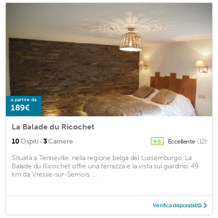
a partire da
189€
La Balade du Ricochet
·
10
Ospiti
3
Camere
Eccellente
(12)
9,5
Situata a Tenneville, nella regione belga del Lussemburgo, La
Balade du Ricochet offre una terrazza e la vista sul giardino. 49
km da Vresse-sur-Semois. ...
Verifica disponibilità