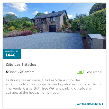
a partire da
144€
Gîte Les Sittelles
·
5
Ospiti
2
Camere
Eccellente
(1)
10
Featuring garden views, Gîte Les Sittelles provides
accommodation with a garden and a patio, around 12 km from
The Feudal Castle. Both free WiFi and parking on-site are
available at the holiday home free ...
Verifica disponibilità