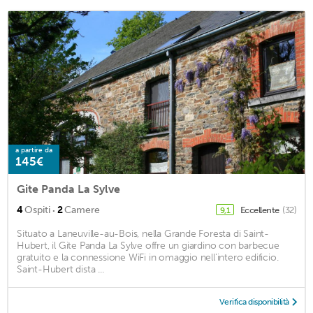
a partire da
145€
Gite Panda La Sylve
·
4
Ospiti
2
Camere
Eccellente
(32)
9,1
Situato a Laneuville-au-Bois, nella Grande Foresta di Saint-
Hubert, il Gite Panda La Sylve offre un giardino con barbecue
gratuito e la connessione WiFi in omaggio nell'intero edificio.
Saint-Hubert dista ...
Verifica disponibilità