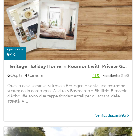
a partire da
94€
Heritage Holiday Home in Roumont with Private Garden
·
6
Ospiti
4
Camere
Eccellente
(158)
11,3
Questa casa vacanze si trova a Bertogne e vanta una posizione
strategica in campagna. Wildtrails Basecamp e Birrificio Brasserie
d'Achouffe sono due tappe fondamentali per gli amanti delle
attività. A ...
Verifica disponibilità