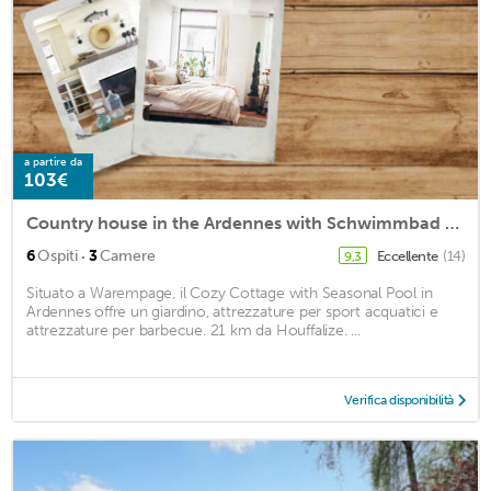
a partire da
103€
Country house in the Ardennes with Schwimmbad from April to September
·
6
Ospiti
3
Camere
Eccellente
(14)
9,3
Situato a Warempage, il Cozy Cottage with Seasonal Pool in
Ardennes offre un giardino, attrezzature per sport acquatici e
attrezzature per barbecue. 21 km da Houffalize. ...
Verifica disponibilità