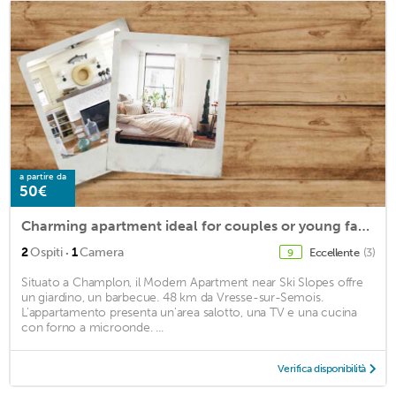
a partire da
50€
Charming apartment ideal for couples or young families
·
2
Ospiti
1
Camera
Eccellente
(3)
9
Situato a Champlon, il Modern Apartment near Ski Slopes offre
un giardino, un barbecue. 48 km da Vresse-sur-Semois.
L'appartamento presenta un'area salotto, una TV e una cucina
con forno a microonde. ...
Verifica disponibilità