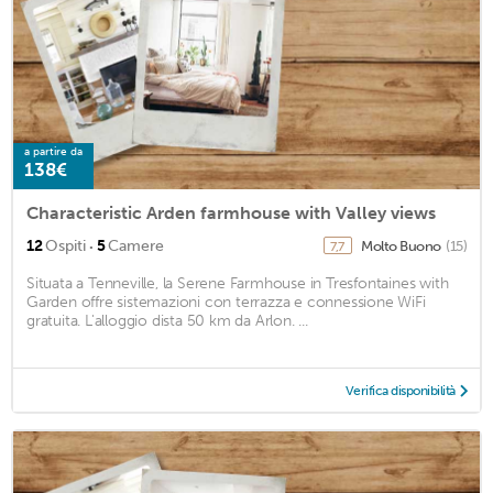
a partire da
138€
Characteristic Arden farmhouse with Valley views
·
12
Ospiti
5
Camere
Molto Buono
(15)
7,7
Situata a Tenneville, la Serene Farmhouse in Tresfontaines with
Garden offre sistemazioni con terrazza e connessione WiFi
gratuita. L'alloggio dista 50 km da Arlon. ...
Verifica disponibilità