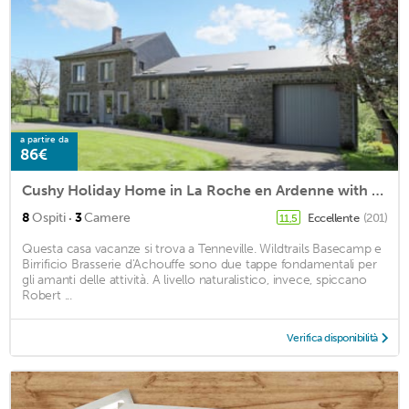
a partire da
86€
Cushy Holiday Home in La Roche en Ardenne with Fenced Garden
·
8
Ospiti
3
Camere
Eccellente
(201)
11,5
Questa casa vacanze si trova a Tenneville. Wildtrails Basecamp e
Birrificio Brasserie d'Achouffe sono due tappe fondamentali per
gli amanti delle attività. A livello naturalistico, invece, spiccano
Robert ...
Verifica disponibilità