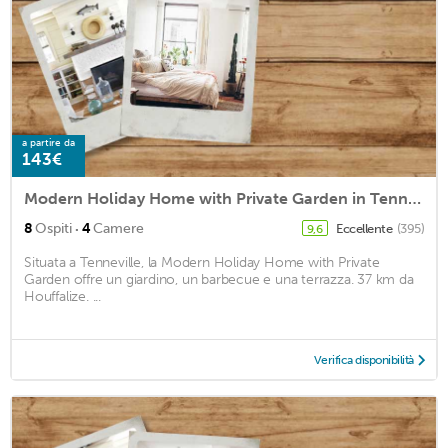
a partire da
143€
Modern Holiday Home with Private Garden in Tenneville
·
8
Ospiti
4
Camere
Eccellente
(395)
9,6
Situata a Tenneville, la Modern Holiday Home with Private
Garden offre un giardino, un barbecue e una terrazza. 37 km da
Houffalize. ...
Verifica disponibilità