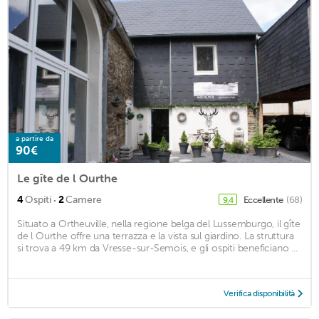
a partire da
90€
Le gîte de l Ourthe
·
4
Ospiti
2
Camere
Eccellente
(68)
9,4
Situato a Ortheuville, nella regione belga del Lussemburgo, il gîte
de l Ourthe offre una terrazza e la vista sul giardino. La struttura
si trova a 49 km da Vresse-sur-Semois, e gli ospiti beneficiano ...
Verifica disponibilità