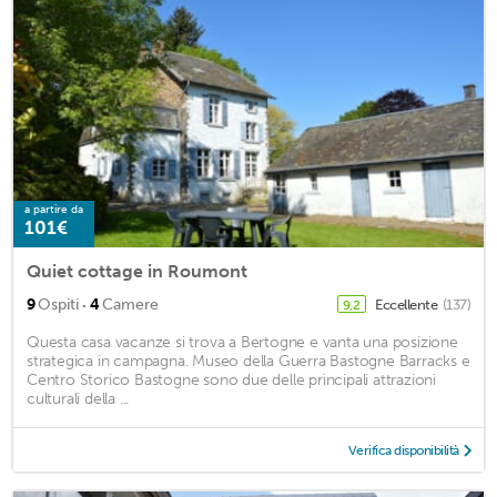
a partire da
101€
Quiet cottage in Roumont
·
9
Ospiti
4
Camere
Eccellente
(137)
9,2
Questa casa vacanze si trova a Bertogne e vanta una posizione
strategica in campagna. Museo della Guerra Bastogne Barracks e
Centro Storico Bastogne sono due delle principali attrazioni
culturali della ...
Verifica disponibilità