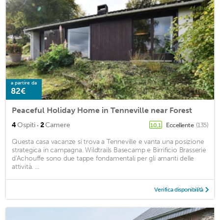
a partire da
82€
Peaceful Holiday Home in Tenneville near Forest
·
4
Ospiti
2
Camere
Eccellente
(135)
10,1
Questa casa vacanze si trova a Tenneville e vanta una posizione
strategica in campagna. Wildtrails Basecamp e Birrificio Brasserie
d'Achouffe sono due tappe fondamentali per gli amanti delle
attività. ...
Verifica disponibilità