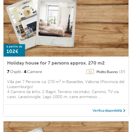
a partire da
102€
Holiday house for 7 persons approx. 270 m2
·
7
Ospiti
4
Camere
Molto Buono
(37)
7,1
Villa per 7 Persone ca. 270 m² in Basseilles, Vallonia (Provincia del
Lussemburgo)
4 Camere da letto, 2 Bagni, Terreno recintato, Camino, TV via
cavo, Lavastoviglie, Lago 1000 m, cane ammesso ...
Verifica disponibilità