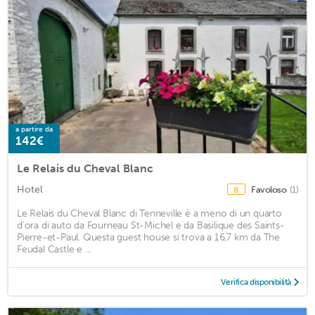
a partire da
142€
Le Relais du Cheval Blanc
Hotel
Favoloso
(1)
8
Le Relais du Cheval Blanc di Tenneville è a meno di un quarto
d'ora di auto da Fourneau St-Michel e da Basilique des Saints-
Pierre-et-Paul. Questa guest house si trova a 16,7 km da The
Feudal Castle e ...
Verifica disponibilità