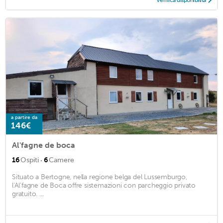
a partire da
146€
Al'fagne de boca
·
16
Ospiti
6
Camere
Situato a Bertogne, nella regione belga del Lussemburgo,
l'Al'fagne de Boca offre sistemazioni con parcheggio privato
gratuito. ...