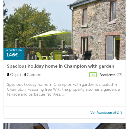
a partire da
146€
Spacious holiday home in Champlon with garden
·
8
Ospiti
4
Camere
Eccellente
(17)
9,5
Spacious holiday home in Champlon with garden is situated in
Champlon. Featuring free WiFi, the property also has a garden, a
terrace and barbecue facilities. ...
Verifica disponibilità