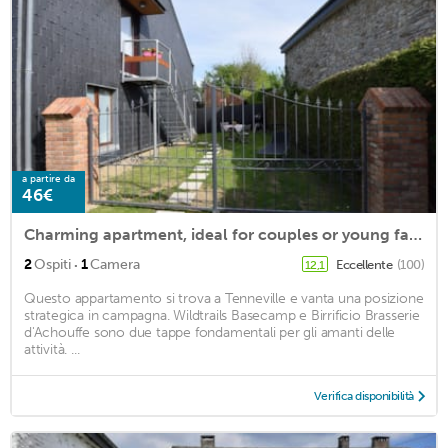
a partire da
46€
Charming apartment, ideal for couples or young families
·
2
Ospiti
1
Camera
Eccellente
(100)
12,1
Questo appartamento si trova a Tenneville e vanta una posizione
strategica in campagna. Wildtrails Basecamp e Birrificio Brasserie
d'Achouffe sono due tappe fondamentali per gli amanti delle
attività. ...
Verifica disponibilità