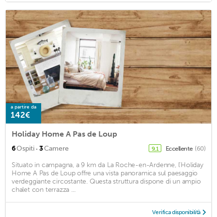
a partire da
142€
Holiday Home A Pas de Loup
·
6
Ospiti
3
Camere
Eccellente
(60)
9,1
Situato in campagna, a 9 km da La Roche-en-Ardenne, l'Holiday
Home A Pas de Loup offre una vista panoramica sul paesaggio
verdeggiante circostante. Questa struttura dispone di un ampio
chalet con terrazza ...
Verifica disponibilità