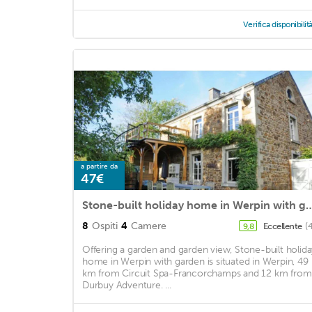
Verifica disponibilit
a partire da
47€
Stone-built holiday home in Wer
8
Ospiti
4
Camere
Eccellente
(
9,8
Offering a garden and garden view, Stone-built holida
home in Werpin with garden is situated in Werpin, 49
km from Circuit Spa-Francorchamps and 12 km from
Durbuy Adventure. ...