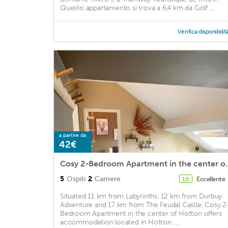
Questo appartamento si trova a 6,4 km da Golf ...
Verifica disponibilit
a partire da
42€
Cosy 2-Bedroom Apa
5
Ospiti
2
Camere
Eccellente
10
Situated 11 km from Labyrinths, 12 km from Durbuy
Adventure and 17 km from The Feudal Castle, Cosy 2
Bedroom Apartment in the center of Hotton offers
accommodation located in Hotton. ...