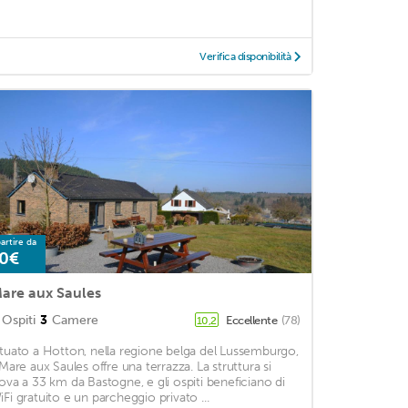
Verifica disponibilità
artire da
0€
are aux Saules
Ospiti
3
Camere
Eccellente
(78)
10,2
ituato a Hotton, nella regione belga del Lussemburgo,
l Mare aux Saules offre una terrazza. La struttura si
rova a 33 km da Bastogne, e gli ospiti beneficiano di
iFi gratuito e un parcheggio privato ...