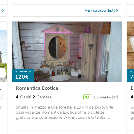
à
Verifica disponibilità
a partire da
a p
120€
7
pin with garden
Romantica Exotica
4
Ospiti
2
Camere
4
45)
Eccellente
(83)
9,1
y
Situata in mezzo a una foresta, a 13 km da Durbuy, la
S
casa vacanze Romantica Exotica offre biciclette
t
gratuite e la connessione WiFi inclusa nella tariffa. ...
g