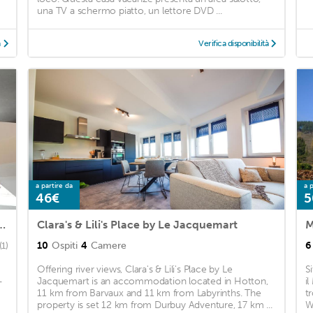
una TV a schermo piatto, un lettore DVD ...
à
Verifica disponibilità
a partire da
a p
46€
5
rtment in the center of Hotton
Clara's & Lili's Place by Le Jacquemart
M
10
Ospiti
4
Camere
6
(1)
Offering river views, Clara's & Lili's Place by Le
S
-
Jacquemart is an accommodation located in Hotton,
i
11 km from Barvaux and 11 km from Labyrinths. The
t
property is set 12 km from Durbuy Adventure, 17 km ...
W