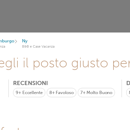
emburgo
Ny
nza
B&B e Case Vacanza
gli il posto giusto pe
RECENSIONI
D
9+
Eccellente
8+
Favoloso
7+
Molto Buono