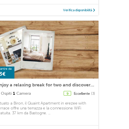
Verifica disponibilità
artire da
3€
Enjoy a relaxing break for two and discover Durbuy and the Caves of Hotton
Ospiti
1
Camera
Eccellente
(3)
9
ituato a Biron, il Quaint Apartment in erezee with
errace offre una terrazza e la connessione WiFi
ratuita. 37 km da Bastogne. ...