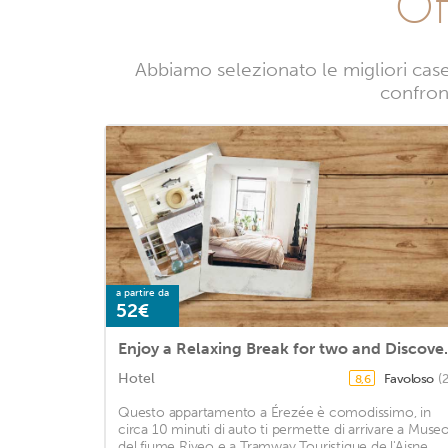
Of
Abbiamo selezionato le migliori case
confront
a partire da
52€
Enjoy a Relaxing Break
Hotel
Favoloso
(
8,6
Questo appartamento a Érezée è comodissimo, in
circa 10 minuti di auto ti permette di arrivare a Muse
del fiume Riveo e a Tramway Touristique de l'Aisne.