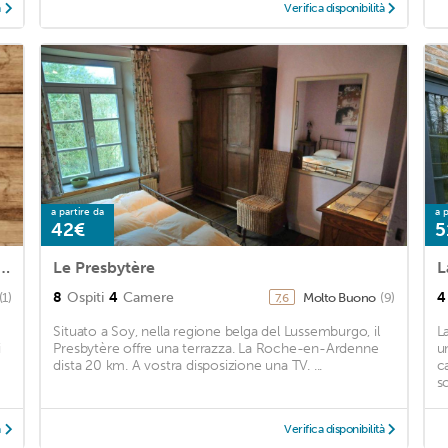
à
Verifica disponibilità
a partire da
a p
42€
5
 house with enclosed garden at Erezee
Le Presbytère
L
8
Ospiti
4
Camere
4
(1)
Molto Buono
(9)
7,6
Situato a Soy, nella regione belga del Lussemburgo, il
L
i
Presbytère offre una terrazza. La Roche-en-Ardenne
u
dista 20 km. A vostra disposizione una TV. ...
c
s
à
Verifica disponibilità