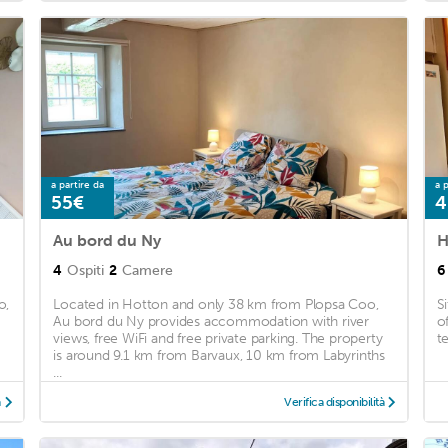
a partire da
a p
55€
4
Au bord du Ny
H
4
Ospiti
2
Camere
6
o,
Located in Hotton and only 38 km from Plopsa Coo,
S
Au bord du Ny provides accommodation with river
o
views, free WiFi and free private parking. The property
t
is around 9.1 km from Barvaux, 10 km from Labyrinths
...
à
Verifica disponibilità