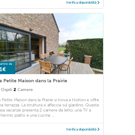
Verifica disponibilità
artire da
1€
a Petite Maison dans la Prairie
Ospiti
2
Camere
a Petite Maison dans la Prairie si trova a Hotton e offre
na terrazza. La struttura si affaccia sul giardino. Questa
asa vacanze presenta 2 camere da letto, una TV a
chermo piatto e una cucina. ...
Verifica disponibilità