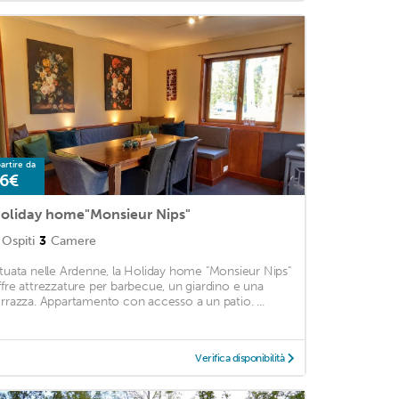
artire da
6€
oliday home"Monsieur Nips"
Ospiti
3
Camere
ituata nelle Ardenne, la Holiday home "Monsieur Nips"
ffre attrezzature per barbecue, un giardino e una
errazza. Appartamento con accesso a un patio. ...
Verifica disponibilità