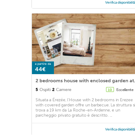
Verifica disponibilit
a partire da
44€
2 bedrooms
5
Ospiti
2
Camere
Eccellente
10
Situata a Érezée, l'House with 2 bedrooms in Erezee
with covered garden offre un barbecue. La struttura s
trova a 19 km da La Roche-en-Ardenne, e un
parcheggio privato gratuito è descritto. ...
Verifica disponibilit