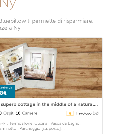
 Ny
luepillow ti permette di risparmiare,
anze a Ny
artire da
8€
A superb cottage in the middle of a natural park.
0
Ospiti
10
Camere
Favoloso
(32)
8
i-Fi , Termosifone, Cucina , Vasca da bagno,
aminetto , Parcheggio [sul posto], ...