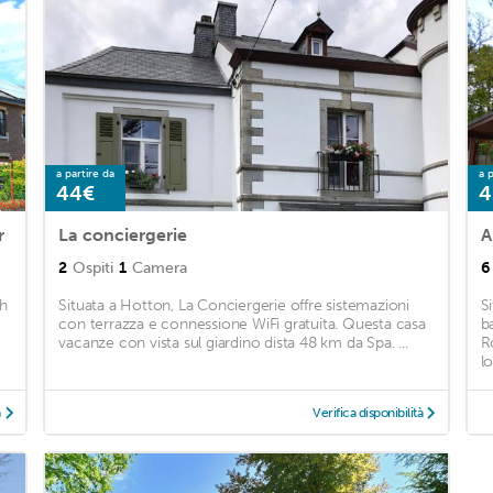
a partire da
a p
44€
4
r
La conciergerie
A
2
Ospiti
1
Camera
6
th
Situata a Hotton, La Conciergerie offre sistemazioni
S
con terrazza e connessione WiFi gratuita. Questa casa
b
vacanze con vista sul giardino dista 48 km da Spa. ...
R
l
à
Verifica disponibilità