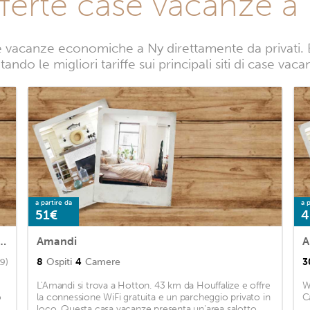
ferte case vacanze a
 vacanze economiche a Ny direttamente da privati. B
ando le migliori tariffe sui principali siti di case vac
a partire da
a p
51€
4
 for two and Discover Durbuy and the Caves of Hotton
Amandi
8
Ospiti
4
Camere
3
29)
L'Amandi si trova a Hotton. 43 km da Houffalize e offre
W
o
la connessione WiFi gratuita e un parcheggio privato in
C
loco. Questa casa vacanze presenta un'area salotto,