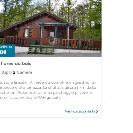
artire da
8€
 l’orée du bois
Ospiti
2
Camere
ituato a Érezée, l'A l’orée du bois offre un giardino, un
arbecue e una terrazza. La struttura dista 21 km da La
oche-en-Ardenne e offre un parcheggio privato in
oco e la connessione WiFi gratuita. ...
Verifica disponibilità