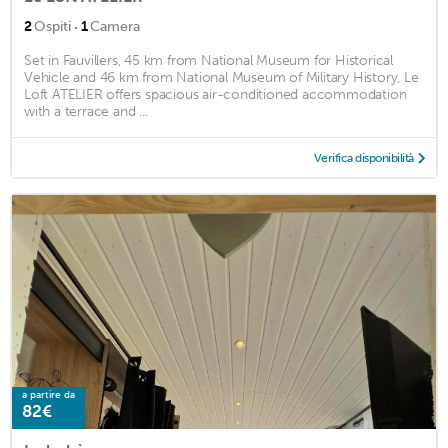
·
2
Ospiti
1
Camera
Set in Fauvillers, 45 km from National Museum for Historical
Vehicle and 46 km from National Museum of Military History, Le
Loft ATELIER offers spacious air-conditioned accommodation
with a terrace and ...
Verifica disponibilità
a partire da
82€