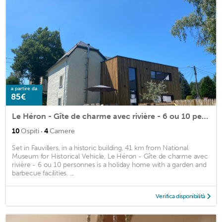
a partire da
85€
Le Héron - Gîte de charme avec rivière - 6 ou 10 personnes
·
10
Ospiti
4
Camere
Set in Fauvillers, in a historic building, 41 km from National
Museum for Historical Vehicle, Le Héron - Gîte de charme avec
rivière - 6 ou 10 personnes is a holiday home with a garden and
barbecue facilities. ...
Verifica disponibilità