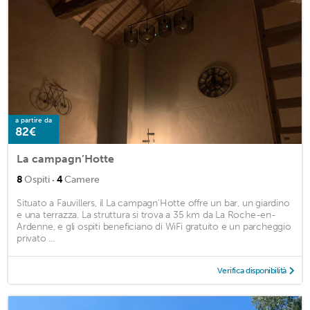
a partire da
82€
La campagn’Hotte
·
8
Ospiti
4
Camere
Situato a Fauvillers, il La campagn'Hotte offre un bar, un giardino
e una terrazza. La struttura si trova a 35 km da La Roche-en-
Ardenne, e gli ospiti beneficiano di WiFi gratuito e un parcheggio
privato ...
Verifica disponibilità