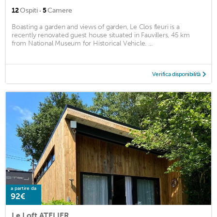
·
12
Ospiti
5
Camere
Boasting a garden and views of garden, Le Clos fleuri is a
recently renovated guest house situated in Fauvillers, 45 km
from National Museum for Historical Vehicle. ...
Verifica disponibilità
a partire da
92€
Le Loft ATELIER