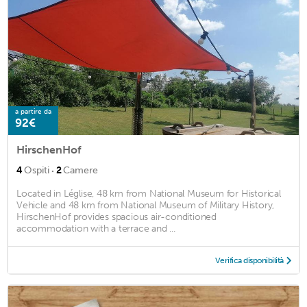
a partire da
92€
HirschenHof
·
4
Ospiti
2
Camere
Located in Léglise, 48 km from National Museum for Historical
Vehicle and 48 km from National Museum of Military History,
HirschenHof provides spacious air-conditioned
accommodation with a terrace and ...
Verifica disponibilità