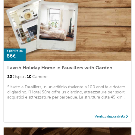
a partire da
86€
Lavish Holiday Home in Fauvillers with Garden
·
22
Ospiti
10
Camere
Situato a Fauvillers, in un edificio risalente a 100 anni fa e dotato
di giardino, l'Hotel Sûre offre un giardino, attrezzature per sport
acquatici e attrezzature per barbecue. La struttura dista 45 km ...
Verifica disponibilità