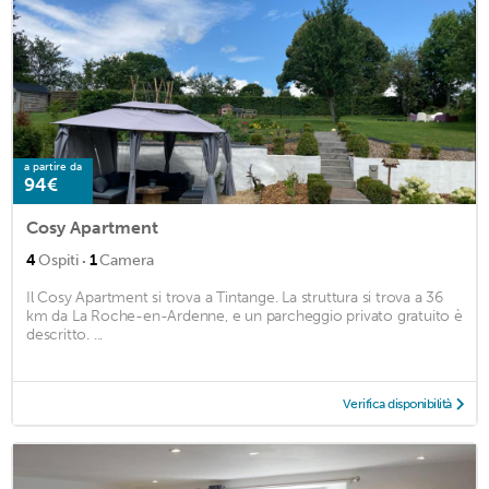
a partire da
94€
Cosy Apartment
·
4
Ospiti
1
Camera
Il Cosy Apartment si trova a Tintange. La struttura si trova a 36
km da La Roche-en-Ardenne, e un parcheggio privato gratuito è
descritto. ...
Verifica disponibilità