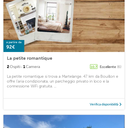
a partire da
92€
La petite romantique
·
2
Ospiti
1
Camera
Eccellente
(6)
10,7
La petite romantique si trova a Martelange. 47 km da Bouillon e
offre l'aria condizionata, un parcheggio privato in loco e la
connessione WiFi gratuita. ...
Verifica disponibilità