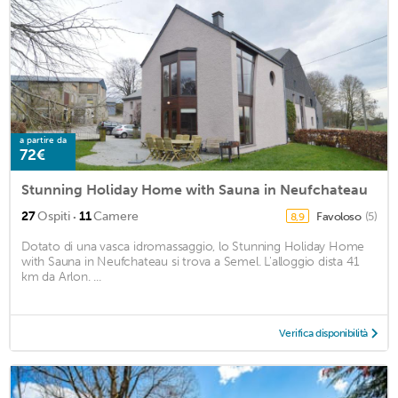
a partire da
72€
Stunning Holiday Home with Sauna in Neufchateau
·
27
Ospiti
11
Camere
Favoloso
(5)
8,9
Dotato di una vasca idromassaggio, lo Stunning Holiday Home
with Sauna in Neufchateau si trova a Semel. L'alloggio dista 41
km da Arlon. ...
Verifica disponibilità