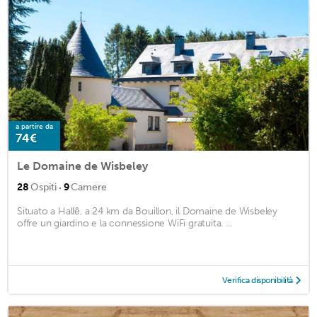
a partire da
74€
Le Domaine de Wisbeley
·
28
Ospiti
9
Camere
Situato a Hallê, a 24 km da Bouillon, il Domaine de Wisbeley
offre un giardino e la connessione WiFi gratuita. ...
Verifica disponibilità