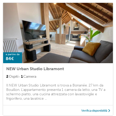
a partire da
84€
NEW Urban Studio Libramont
·
2
Ospiti
1
Camera
Il NEW Urban Studio Libramont si trova a Bonanée. 27 km da
Bouillon. L'appartamento presenta 1 camera da letto, una TV a
schermo piatto, una cucina attrezzata con lavastoviglie e
frigorifero, una lavatrice ...
Verifica disponibilità