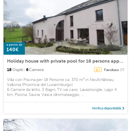
a partire da
140€
Holiday house with private pool for 18 persons approx. 370 m2
·
18
Ospiti
6
Camere
Favoloso
(7)
8,7
Villa con Piscina per 18 Persone ca. 370 m² in Neufchâteau,
Vallonia (Provincia del Lussemburgo)
6 Camere da letto, 3 Bagni, TV via cavo, Lavastoviglie, Lago 4
km, Piscina, Sauna, Vasca idromassaggio, ...
Verifica disponibilità