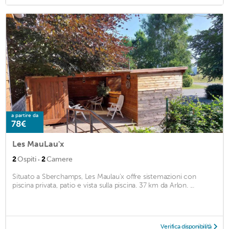
a partire da
78€
Les MauLau'x
·
2
Ospiti
2
Camere
Situato a Sberchamps, Les Maulau'x offre sistemazioni con
piscina privata, patio e vista sulla piscina. 37 km da Arlon. ...
Verifica disponibilità