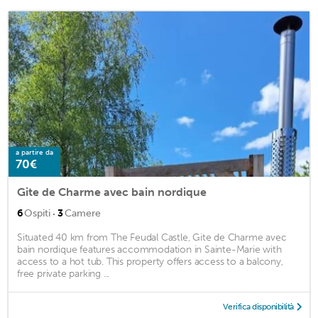
a partire da
70€
Gite de Charme avec bain nordique
·
6
Ospiti
3
Camere
Situated 40 km from The Feudal Castle, Gite de Charme avec
bain nordique features accommodation in Sainte-Marie with
access to a hot tub. This property offers access to a balcony,
free private parking ...
Verifica disponibilità