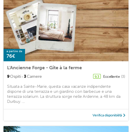
a partire da
76€
L'Ancienne Forge - Gîte à la ferme
·
9
Ospiti
3
Camere
Eccellente
(3)
9,3
Situata a Sainte-Marie, questa casa vacanze indipendente
dispone di una terrazza e un giardino con barbecue e una
terrazza solarium. La struttura sorge nelle Ardenne, a 48 km da
Durbuy. ...
Verifica disponibilità