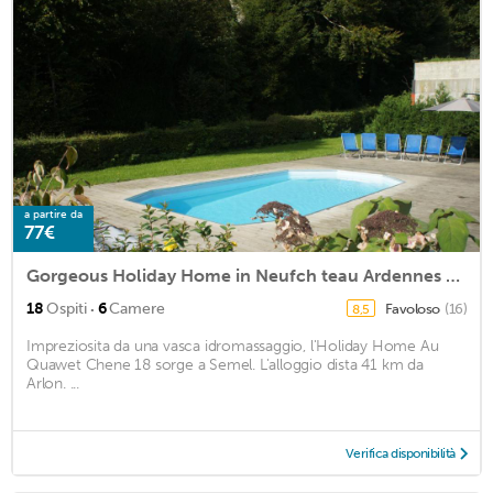
a partire da
77€
Gorgeous Holiday Home in Neufch teau Ardennes with Sauna
·
18
Ospiti
6
Camere
Favoloso
(16)
8,5
Impreziosita da una vasca idromassaggio, l'Holiday Home Au
Quawet Chene 18 sorge a Semel. L'alloggio dista 41 km da
Arlon. ...
Verifica disponibilità