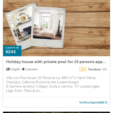
a partire da
624€
Holiday house with private pool for 15 persons approx. 680 m2
·
15
Ospiti
6
Camere
Favoloso
(19)
8,9
Villa con Piscina per 15 Persone ca. 680 m² in Saint-Marie-
Chevigny, Vallonia (Provincia del Lussemburgo)
6 Camere da letto, 5 Bagni, Stufa a camino, TV, Lavastoviglie,
Lago 8 km, Pista di sci ...
Verifica disponibilità