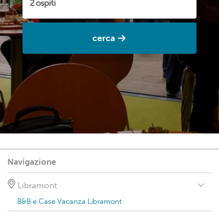
cerca
Navigazione
Libramont
B&B e Case Vacanza Libramont