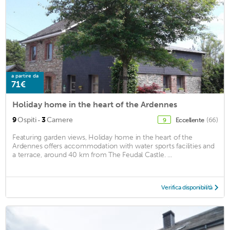
a partire da
71€
Holiday home in the heart of the Ardennes
·
9
Ospiti
3
Camere
Eccellente
(66)
9
Featuring garden views, Holiday home in the heart of the
Ardennes offers accommodation with water sports facilities and
a terrace, around 40 km from The Feudal Castle. ...
Verifica disponibilità