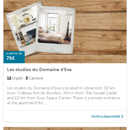
a partire da
76€
Les studios du Domaine d'Eva
·
12
Ospiti
3
Camere
Les studios du Domaine d'Eva is located in Libramont, 32 km
from Château fort de Bouillon, 38 km from The Feudal Castle,
and 22 km from Euro Space Center. There is a private entrance
at the apartment for ...
Verifica disponibilità