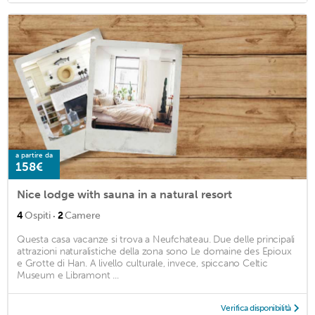
a partire da
158€
Nice lodge with sauna in a natural resort
·
4
Ospiti
2
Camere
Questa casa vacanze si trova a Neufchateau. Due delle principali
attrazioni naturalistiche della zona sono Le domaine des Epioux
e Grotte di Han. A livello culturale, invece, spiccano Celtic
Museum e Libramont ...
Verifica disponibilità