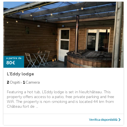
a partire da
80€
L'Eddy lodge
·
2
Ospiti
1
Camera
Featuring a hot tub, L'Eddy lodge is set in Neufchâteau. This
property offers access to a patio, free private parking and free
WiFi. The property is non-smoking and is located 44 km from
Château fort de ...
Verifica disponibilità