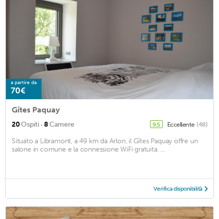
a partire da
70€
Gîtes Paquay
·
20
Ospiti
8
Camere
Eccellente
(48)
9,5
Situato a Libramont, a 49 km da Arlon, il Gîtes Paquay offre un
salone in comune e la connessione WiFi gratuita. ...
Verifica disponibilità