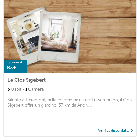
a partire da
83€
Le Clos Sigebert
·
3
Ospiti
1
Camera
Situato a Libramont, nella regione belga del Lussemburgo, il Clos
Sigebert offre un giardino. 37 km da Arlon. ...
Verifica disponibilità