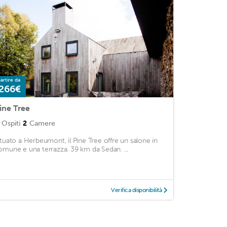
artire da
266€
ine Tree
Ospiti
2
Camere
ituato a Herbeumont, il Pine Tree offre un salone in
omune e una terrazza. 39 km da Sedan. ...
Verifica disponibilità