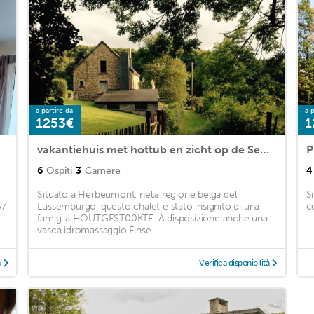
a partire da
a p
1253€
1
vakantiehuis met hottub en zicht op de Semois
P
6
Ospiti
3
Camere
4
Situato a Herbeumont, nella regione belga del
S
37
Lussemburgo, questo chalet è stato insignito di una
c
famiglia HOUTGEST00KTE. A disposizione anche una
vasca idromassaggio Finse. ...
à
Verifica disponibilità