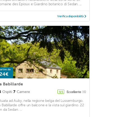
omaine des Epioux e Giardino botanico di Sedan. ...
Verifica disponibilità
artire da
24€
a Babillarde
5
Ospiti
7
Camere
Eccellente
(6)
9,5
ituata ad Auby, nella regione belga del Lussemburgo,
a Babillarde offre un balcone e la vista sul giardino. 22
m da Sedan. ...