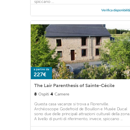
spiccano ...
Verifica disponibilit
a partire da
227€
The Lair Parenthesis of Sainte-Cécile
8
Ospiti
4
Camere
Questa casa vacanze si trova a Florenville.
Archéoscope Godefroid de Bouillon e Musée Ducal
sono due delle principali attrazioni culturali della zona
A livello di punti di riferimento, invece, spiccano ...