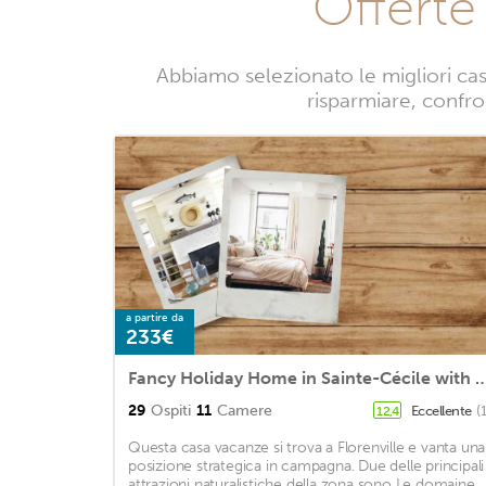
Offert
Abbiamo selezionato le migliori ca
risparmiare, confro
a partire da
233€
Fancy Holiday Home in Sainte-Cécile with Pool Hous
29
Ospiti
11
Camere
Eccellente
(
12,4
Questa casa vacanze si trova a Florenville e vanta una
posizione strategica in campagna. Due delle principali
attrazioni naturalistiche della zona sono Le domaine