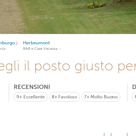
emburgo
Herbeumont
nza
B&B e Case Vacanza
gli il posto giusto pe
RECENSIONI
D
9+
Eccellente
8+
Favoloso
7+
Molto Buono