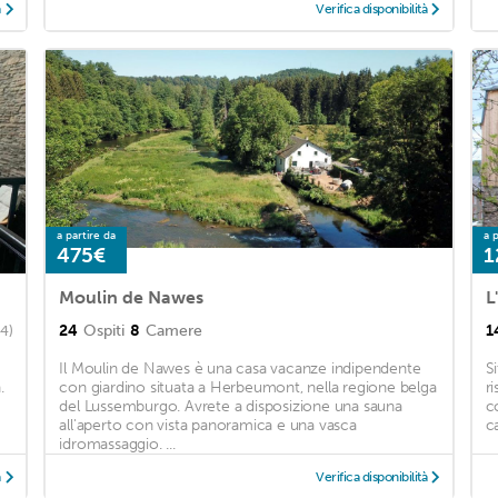
à
Verifica disponibilità
a partire da
a p
475€
1
Moulin de Nawes
L
24
Ospiti
8
Camere
1
64)
Il Moulin de Nawes è una casa vacanze indipendente
S
.
con giardino situata a Herbeumont, nella regione belga
r
del Lussemburgo. Avrete a disposizione una sauna
c
all'aperto con vista panoramica e una vasca
ca
idromassaggio. ...
à
Verifica disponibilità