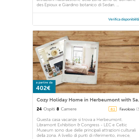
des Epioux e Giardino botanico di Sedan. ...
Verifica disponibilit
a partire da
402€
Cozy Holi
24
Ospiti
8
Camere
Favoloso
(
8,1
Questa casa vacanze si trova a Herbeumont.
Libramont Exhibition & Congress - LEC e Celtic
Museum sono due delle principali attrazioni culturali
della zona. A livello di punti di riferimento, invece,