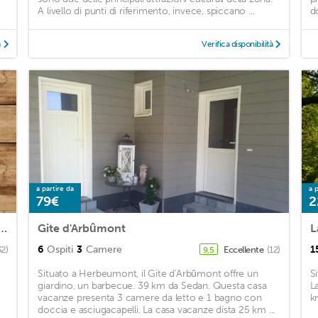
A livello di punti di riferimento, invece, spiccano ...
d
à
Verifica disponibilità
a partire da
a p
79€
2
day Home in Herbeumont with Sauna
Gite d'Arbûmont
L
6
Ospiti
3
Camere
1
32)
Eccellente
(12)
9,5
Situato a Herbeumont, il Gite d'Arbûmont offre un
S
giardino, un barbecue. 39 km da Sedan. Questa casa
L
vacanze presenta 3 camere da letto e 1 bagno con
k
doccia e asciugacapelli. La casa vacanze dista 25 km ...