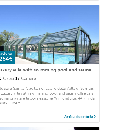
artire da
264€
Luxury villa with swimming pool and sauna in the heart of the Semois Valley
0
Ospiti
17
Camere
ituata a Sainte-Cécile, nel cuore della Valle di Semois,
a Luxury villa with swimming pool and sauna offre una
iscina privata e la connessione WiFi gratuita. 44 km da
int-Hubert. ...
Verifica disponibilità