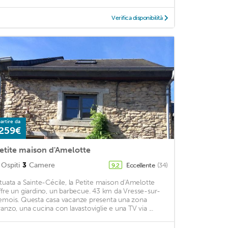
Verifica disponibilità
artire da
259€
etite maison d'Amelotte
Ospiti
3
Camere
Eccellente
(34)
9,2
ituata a Sainte-Cécile, la Petite maison d'Amelotte
ffre un giardino, un barbecue. 43 km da Vresse-sur-
emois. Questa casa vacanze presenta una zona
ranzo, una cucina con lavastoviglie e una TV via ...