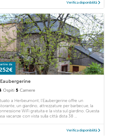
Verifica disponibilità
artire da
252€
'Eaubergerine
4
Ospiti
5
Camere
ituato a Herbeumont, l'Eaubergerine offre un
istorante, un giardino, attrezzature per barbecue, la
onnessione WiFi gratuita e la vista sul giardino. Questa
sa vacanze con vista sulla città dista 38 ...
Verifica disponibilità