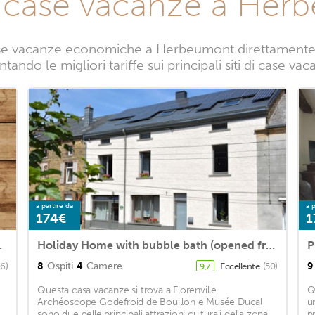
e case vacanze a Her
se vacanze economiche a Herbeumont direttamente da
ntando le migliori tariffe sui principali siti di case 
a partire da
a p
174€
1
e & Indoor Pool
Holiday Home with bubble bath (opened from 1/2 May to end of September)
8
Ospiti
4
Camere
9
16)
Eccellente
(50)
9,7
Questa casa vacanze si trova a Florenville.
Q
Archéoscope Godefroid de Bouillon e Musée Ducal
u
sono due delle principali attrazioni culturali della zona.
p