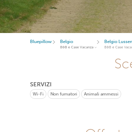
Bluepillow
Belgio
Belgio Luss
B&B e Case Vacanza
B&B e Case Vaca
Sce
SERVIZI
Wi-Fi
Non fumatori
Animali ammessi