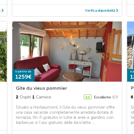
à
Verifica disponibilità
a partire da
a p
1259€
1
Gite du vieux pommier
P
2
Ospiti
1
Camera
6
Eccellente
(57)
9,4
Situato a Herbeumont, il Gite du vieux pommier offre
S
una casa vacanze completamente arredata dotata di
o
.
terrazza, Wi-Fi gratuito in tutte le aree e giardino con
S
barbecue, e l'uso gratuito delle biciclette ...
p