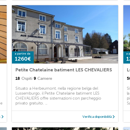
a partire da
a p
1260€
1
Petite Chatelaine batiment LES CHEVALIERS
18
Ospiti
9
Camere
5
Situato a Herbeumont, nella regione belga del
S
Lussemburgo, il Petite Chatelaine batiment LES
l
CHEVALIERS offre sistemazioni con parcheggio
p
ee
privato gratuito. ...
Sa
à
Verifica disponibilità