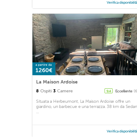
Verifica disponibilit
a partire da
1260€
La Maison Ardoise
8
Ospiti
3
Camere
Eccellente
(
9,4
Situata a Herbeumont, La Maison Ardoise offre un
giardino, un barbecue e una terrazza. 38 km da Sedan
...
Verifica disponibilit