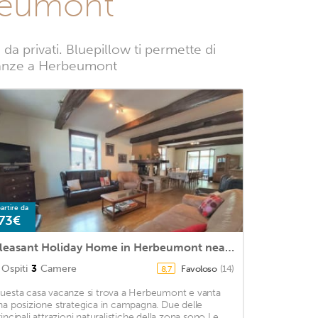
beumont
 privati. Bluepillow ti permette di
vacanze a Herbeumont
artire da
73€
Pleasant Holiday Home in Herbeumont near Semois River
Ospiti
3
Camere
Favoloso
(14)
8,7
uesta casa vacanze si trova a Herbeumont e vanta
na posizione strategica in campagna. Due delle
rincipali attrazioni naturalistiche della zona sono Le