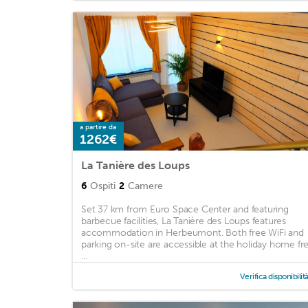
a partire da
1262€
La Tanière des Loups
6
Ospiti
2
Camere
Set 37 km from Euro Space Center and featuring
barbecue facilities, La Tanière des Loups features
accommodation in Herbeumont. Both free WiFi and
parking on-site are accessible at the holiday home fr
...
Verifica disponibilit