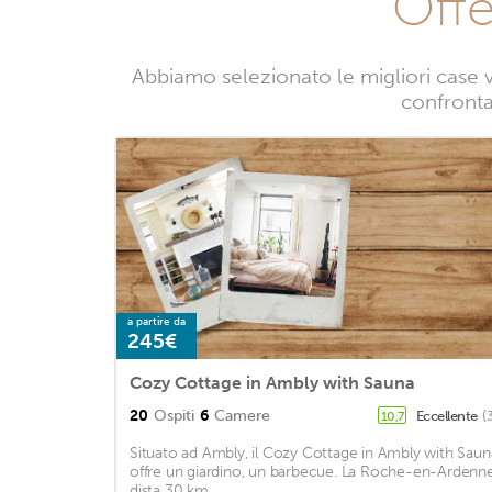
Offe
Abbiamo selezionato le migliori case 
confrontan
a partire da
245€
Cozy Cottage in Ambly with Sauna
20
Ospiti
6
Camere
Eccellente
(
10,7
Situato ad Ambly, il Cozy Cottage in Ambly with Saun
offre un giardino, un barbecue. La Roche-en-Ardenn
dista 30 km. ...