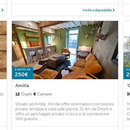
à
Verifica disponibilità
a partire da
a p
250€
2
Amilla
12
Ospiti
6
Camere
3
32)
Situato ad Ambly, l'Amilla offre sistemazioni con piscina
F
privata, terrazza e vista sulla piscina. 31 km da Dinant e
I
offre un parcheggio privato in loco e la connessione
C
WiFi gratuita. ...
b