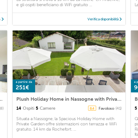
e gli ospiti beneficiano di WiFi gratuito ...
L
à
Verifica disponibilità
a partire da
a p
251€
9
y Home in Nassogne with Garden
Plush Holiday Home in Nassogne with Private Garden
14
Ospiti
5
Camere
5
(8)
Favoloso
(41)
8,4
Situata a Nassogne, la Spacious Holiday Home with
Q
Private Garden offre sistemazioni con terrazza e WiFi
p
gratuito. 14 km da Rochefort. ...
R
fo