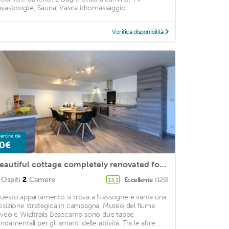
avastoviglie, Sauna, Vasca idromassaggio ...
Verifica disponibilità
artire da
0€
Beautiful cottage completely renovated for 5 people
Ospiti
2
Camere
Eccellente
(129)
13,1
uesto appartamento si trova a Nassogne e vanta una
osizione strategica in campagna. Museo del fiume
iveo e Wildtrails Basecamp sono due tappe
ndamentali per gli amanti delle attività. Tra le altre ...