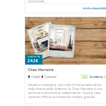
microonde. ...
Verifica disponibilit
a partire da
242€
Chez Marraine
8
Ospiti
4
Camere
Eccellente
(
9,6
Situato a Nassogne, una città immersa nella natura
nella foresta delle Ardenne, lo Chez Marraine è una
struttura a ristorazione indipendente. Questa casa
vacanze offre la connessione wireless gratuita, ...