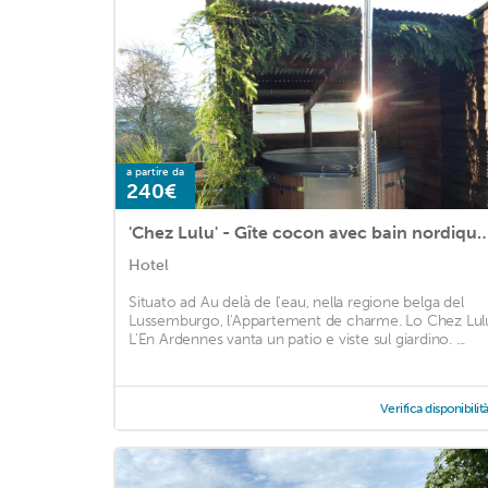
a partire da
240€
'Chez Lulu' - Gîte cocon avec bain nord
Hotel
Situato ad Au delà de l'eau, nella regione belga del
Lussemburgo, l'Appartement de charme. Lo Chez Lul
L'En Ardennes vanta un patio e viste sul giardino. ...
Verifica disponibilit