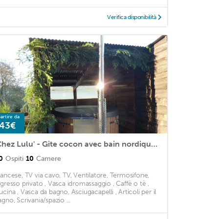
Verifica disponibilità
artire da
43€
'Chez Lulu' - Gite cocon avec bain nordique Ardenne
0
Ospiti
10
Camere
rancese, TV via cavo, TV, Ventilatore, Termosifone,
ngresso privato , Vasca idromassaggio , Caffè o tè ,
ucina , Vasca da bagno, Asciugacapelli , Articoli per il
agno, Scrivania/spazio ...