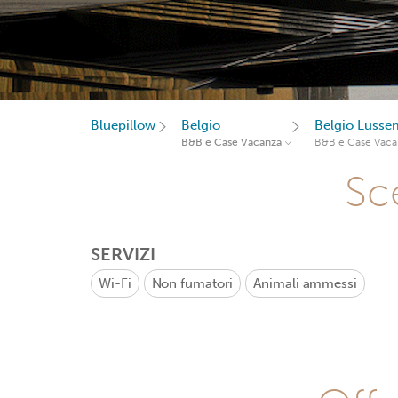
Bluepillow
Belgio
Belgio Luss
B&B e Case Vacanza
B&B e Case Vaca
Sce
SERVIZI
Wi-Fi
Non fumatori
Animali ammessi