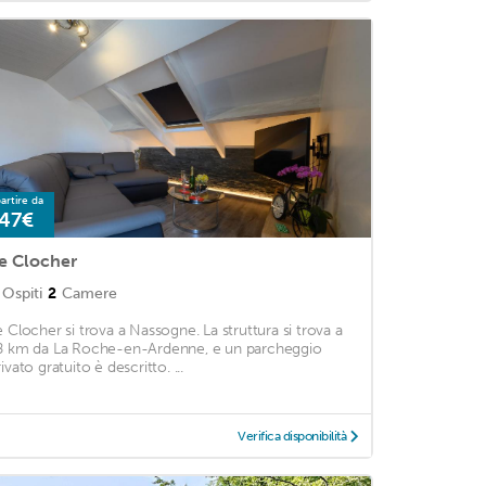
artire da
47€
e Clocher
Ospiti
2
Camere
e Clocher si trova a Nassogne. La struttura si trova a
8 km da La Roche-en-Ardenne, e un parcheggio
ivato gratuito è descritto. ...
Verifica disponibilità