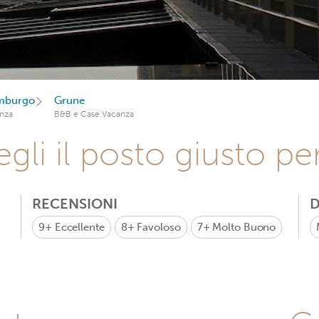
emburgo
Grune
nza
B&B e Case Vacanza
gli il posto giusto pe
RECENSIONI
D
9+
Eccellente
8+
Favoloso
7+
Molto Buono