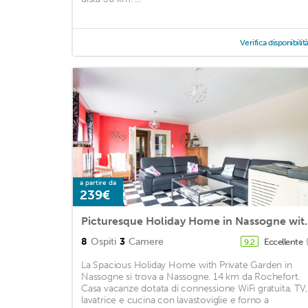
Verifica disponibilit
a partire da
239€
Picturesque Holida
8
Ospiti
3
Camere
Eccellente
9,2
La Spacious Holiday Home with Private Garden in
Nassogne si trova a Nassogne. 14 km da Rochefort.
Casa vacanze dotata di connessione WiFi gratuita, TV,
lavatrice e cucina con lavastoviglie e forno a