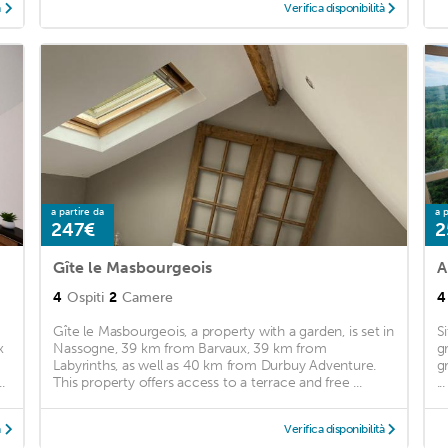
à
Verifica disponibilità
a partire da
a p
247€
2
Gîte le Masbourgeois
A
4
Ospiti
2
Camere
4
Gîte le Masbourgeois, a property with a garden, is set in
S
x
Nassogne, 39 km from Barvaux, 39 km from
g
Labyrinths, as well as 40 km from Durbuy Adventure.
g
.
This property offers access to a terrace and free ...
...
à
Verifica disponibilità