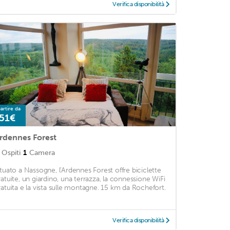
Verifica disponibilità
artire da
51€
rdennes Forest
Ospiti
1
Camera
ituato a Nassogne, l'Ardennes Forest offre biciclette
ratuite, un giardino, una terrazza, la connessione WiFi
ratuita e la vista sulle montagne. 15 km da Rochefort.
Verifica disponibilità