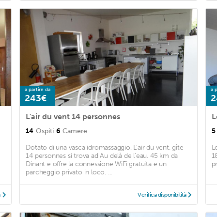
a partire da
a p
243€
2
L'air du vent 14 personnes
L
14
Ospiti
6
Camere
5
Dotato di una vasca idromassaggio, L'air du vent, gîte
L
14 personnes si trova ad Au delà de l'eau. 45 km da
1
Dinant e offre la connessione WiFi gratuita e un
pr
parcheggio privato in loco. ...
à
Verifica disponibilità