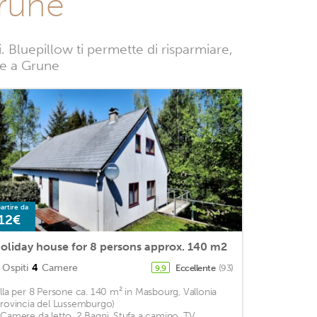
Grune
Bluepillow ti permette di risparmiare,
nze a Grune
artire da
12€
oliday house for 8 persons approx. 140 m2
Ospiti
4
Camere
Eccellente
(93)
9,9
illa per 8 Persone ca. 140 m² in Masbourg, Vallonia
Provincia del Lussemburgo)
 Camere da letto, 2 Bagni, Stufa a camino, TV,