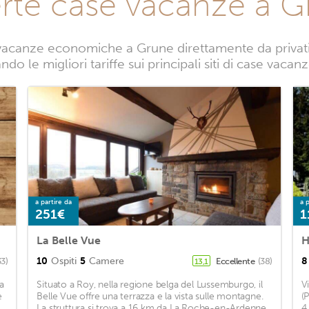
rte case vacanze a 
vacanze economiche a Grune direttamente da privati. 
do le migliori tariffe sui principali siti di case vaca
a partire da
a p
251€
1
La Belle Vue
H
10
Ospiti
5
Camere
8
33)
Eccellente
(38)
13,1
a
Situato a Roy, nella regione belga del Lussemburgo, il
V
e
Belle Vue offre una terrazza e la vista sulle montagne.
(
La struttura si trova a 16 km da La Roche-en-Ardenne,
4