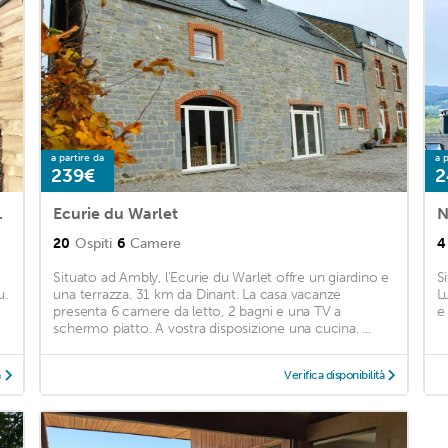
a partire da
a p
239€
2
ique Ardenne
Ecurie du Warlet
N
20
Ospiti
6
Camere
4
Situato ad Ambly, l'Ecurie du Warlet offre un giardino e
S
u.
una terrazza. 31 km da Dinant. La casa vacanze
L
presenta 6 camere da letto, 2 bagni e una TV a
e 
schermo piatto. A vostra disposizione una cucina. ...
à
Verifica disponibilità