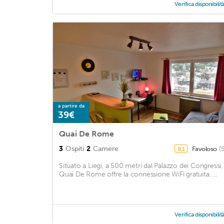
Verifica disponibilit
a partire da
39€
Quai De Rome
3
Ospiti
2
Camere
Favoloso
(
8,1
Situato a Liegi, a 500 metri dal Palazzo dei Congressi, 
Quai De Rome offre la connessione WiFi gratuita. ...
Verifica disponibilit