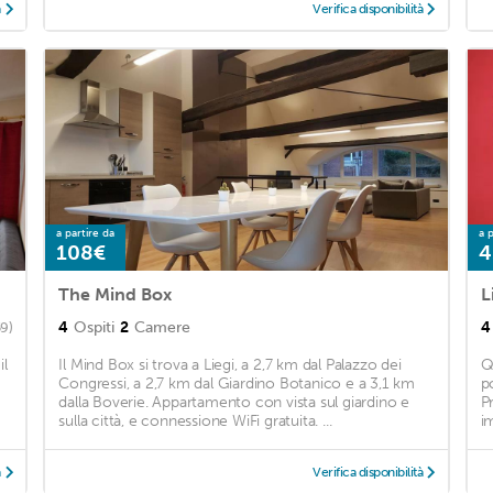
à
Verifica disponibilità
a partire da
a p
108€
4
The Mind Box
L
4
Ospiti
2
Camere
4
59)
il
Il Mind Box si trova a Liegi, a 2,7 km dal Palazzo dei
Q
Congressi, a 2,7 km dal Giardino Botanico e a 3,1 km
p
dalla Boverie. Appartamento con vista sul giardino e
P
sulla città, e connessione WiFi gratuita. ...
i
à
Verifica disponibilità