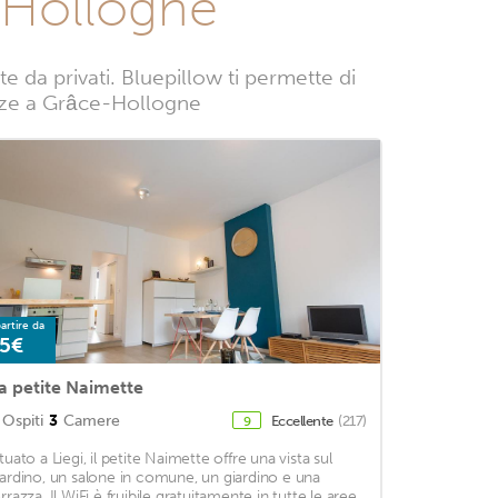
-Hollogne
da privati. Bluepillow ti permette di
canze a Grâce-Hollogne
artire da
5€
a petite Naimette
Ospiti
3
Camere
Eccellente
(217)
9
tuato a Liegi, il petite Naimette offre una vista sul
iardino, un salone in comune, un giardino e una
rrazza. Il WiFi è fruibile gratuitamente in tutte le aree.