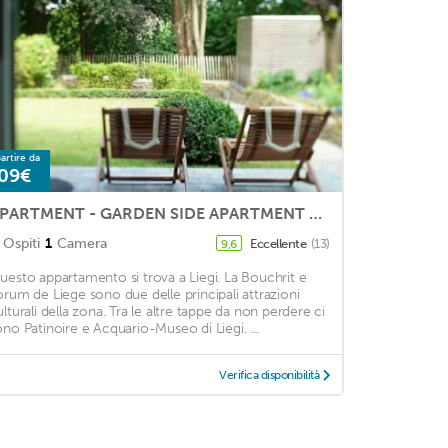
artire da
09€
APARTMENT - GARDEN SIDE APARTMENT AT 26: 2 / 4P
Ospiti
1
Camera
Eccellente
(13)
9,6
uesto appartamento si trova a Liegi. La Bouchrit e
orum de Liege sono due delle principali attrazioni
ulturali della zona. Tra le altre tappe da non perdere ci
ono Patinoire e Acquario-Museo di Liegi. ...
Verifica disponibilità