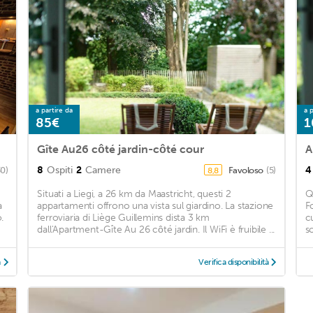
a partire da
a p
85€
1
Gîte Au26 côté jardin-côté cour
8
Ospiti
2
Camere
4
30)
Favoloso
(5)
8,8
Situati a Liegi, a 26 km da Maastricht, questi 2
Q
a
appartamenti offrono una vista sul giardino. La stazione
F
.
ferroviaria di Liège Guillemins dista 3 km
c
dall'Apartment-Gîte Au 26 côté jardin. Il WiFi è fruibile ...
s
à
Verifica disponibilità