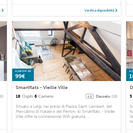
à
Verifica disponibilità
a partire da
a p
99€
1
Smartflats - Vieille Ville
18
Ospiti
6
Camere
5
30)
Discreto
(10)
4,8
Situato a Liegi, nei pressi di Piazza Saint-Lambert, del
S
Mercatino di Natale e del Perron, lo Smartflats - Vieille
K
Ville offre la connessione WiFi gratuita. ...
S
h