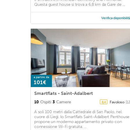
Questa guest house si trova a 6,8 km da Gare de ...
Verifica disponibilit
a partire da
101€
Smartflats - Saint-Adalbert
10
Ospiti
3
Camere
Favoloso
(1
8,4
A soli 100 metri dalla Cattedrale di San Paolo, nel
cuore di Liegi, lo Smartflats Saint-Adalbert Penthouse
propone un moderno appartamento privato con
connessione Wi-Fi gratuita. ...