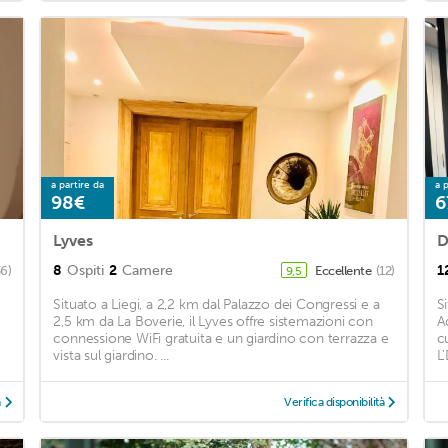
a partire da
a p
98€
6
Lyves
D
8
Ospiti
2
Camere
1
36)
Eccellente
(12)
9,5
Situato a Liegi, a 2,2 km dal Palazzo dei Congressi e a
S
2,5 km da La Boverie, il Lyves offre sistemazioni con
A
connessione WiFi gratuita e un giardino con terrazza e
c
vista sul giardino. ...
L
à
Verifica disponibilità