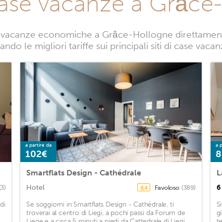
case vacanze a Grâce
 vacanze economiche a Grâce-Hollogne direttamente 
ando le migliori tariffe sui principali siti di case va
a partire da
a p
102€
8
Smartflats Design - Cathédrale
L
Hotel
6
(3)
Favoloso
(389)
8,4
di
Se soggiorni in Smartflats Design - Cathédrale, ti
Si
)
troverai al centro di Liegi, a pochi passi da Forum de
g
Liege e a circa 5 minuti a piedi da Cattedrale di Liegi.
te