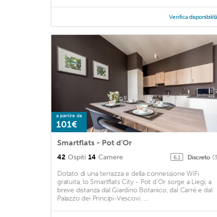
Verifica disponibilit
a partire da
101€
Smartflats - Pot d'Or
42
Ospiti
14
Camere
Discreto
(
6,1
Dotato di una terrazza e della connessione WiFi
gratuita, lo Smartflats City - Pot d'Or sorge a Liegi, a
breve distanza dal Giardino Botanico, dal Carré e dal
Palazzo dei Principi-Vescovi. ...