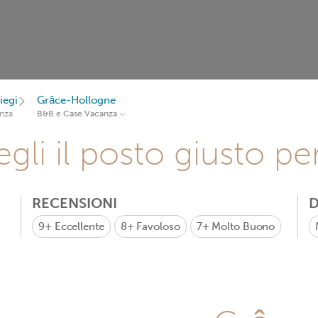
iegi
Grâce-Hollogne
nza
B&B e Case Vacanza
gli il posto giusto pe
RECENSIONI
D
9+
Eccellente
8+
Favoloso
7+
Molto Buono