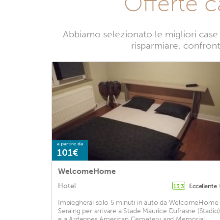
Offerte 
Abbiamo selezionato le migliori case
risparmiare, confront
a partire da
101€
WelcomeHome
Hotel
Eccellente
13,3
Impiegherai solo 5 minuti in auto da WelcomeHome 
Seraing per arrivare a Stade Maurice Dufrasne (Stadio
e a Ardennes American Cemetery and Memorial.