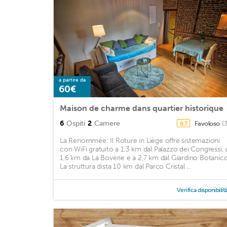
a partire da
60€
Maison de charme dans quartier historique
6
Ospiti
2
Camere
Favoloso
(
8,7
La Renommée: Il Roture in Liège offre sistemazioni
con WiFi gratuito a 1,3 km dal Palazzo dei Congressi, 
1,6 km da La Boverie e a 2,7 km dal Giardino Botanico
La struttura dista 10 km dal Parco Cristal ...
Verifica disponibilit