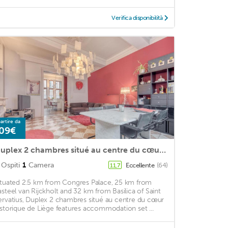
Verifica disponibilità
artire da
09€
Duplex 2 chambres situé au centre du cœur historique de Liège
Ospiti
1
Camera
Eccellente
(64)
11,7
ituated 2.5 km from Congres Palace, 25 km from
asteel van Rijckholt and 32 km from Basilica of Saint
ervatius, Duplex 2 chambres situé au centre du cœur
istorique de Liège features accommodation set ...