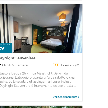
artire da
7€
ayNight Sauveniere
2
Ospiti
5
Camere
Favoloso
(62)
8,7
ituato a Liegi, a 25 km da Maastricht. 39 km da
quisgrana. L'alloggio presenta un'area salotto e una
ucina. Le lenzuola e gli asciugamani sono inclusi.
'DayNight Sauveniere è interamente coperto dalla ...
Verifica disponibilità