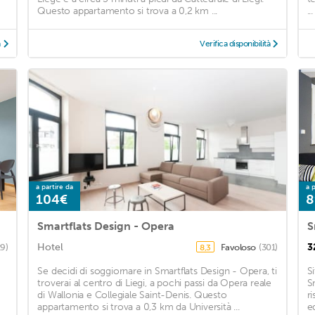
Questo appartamento si trova a 0,2 km ...
...
à
Verifica disponibilità
a partire da
a p
104€
8
Smartflats Design - Opera
S
Hotel
3
29)
Favoloso
(301)
8,3
Se decidi di soggiornare in Smartflats Design - Opera, ti
S
troverai al centro di Liegi, a pochi passi da Opera reale
S
di Wallonia e Collegiale Saint-Denis. Questo
r
appartamento si trova a 0,3 km da Università ...
ed