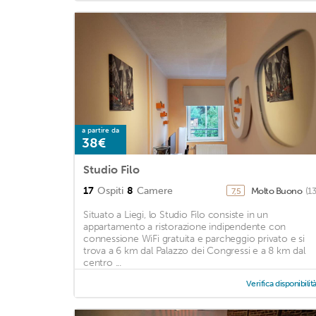
a partire da
38€
Studio Filo
17
Ospiti
8
Camere
Molto Buono
(1
7,5
Situato a Liegi, lo Studio Filo consiste in un
appartamento a ristorazione indipendente con
connessione WiFi gratuita e parcheggio privato e si
trova a 6 km dal Palazzo dei Congressi e a 8 km dal
centro ...
Verifica disponibilit