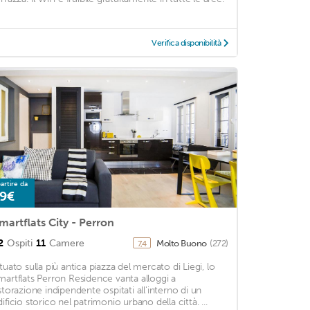
Verifica disponibilità
artire da
9€
martflats City - Perron
2
Ospiti
11
Camere
Molto Buono
(272)
7,4
ituato sulla più antica piazza del mercato di Liegi, lo
martflats Perron Residence vanta alloggi a
istorazione indipendente ospitati all'interno di un
ificio storico nel patrimonio urbano della città. ...