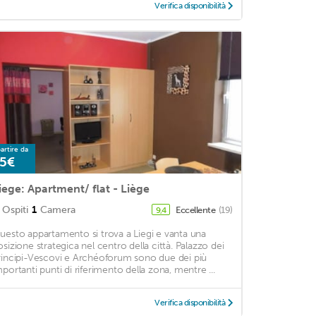
Verifica disponibilità
artire da
5€
iege: Apartment/ flat - Liège
Ospiti
1
Camera
Eccellente
(19)
9,4
uesto appartamento si trova a Liegi e vanta una
osizione strategica nel centro della città. Palazzo dei
rincipi-Vescovi e Archéoforum sono due dei più
mportanti punti di riferimento della zona, mentre ...
Verifica disponibilità