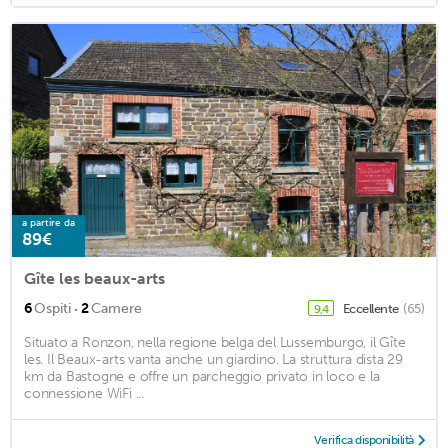
a partire da
89€
Gîte les beaux-arts
·
6
Ospiti
2
Camere
Eccellente
(65)
9,4
Situato a Ronzon, nella regione belga del Lussemburgo, il Gîte
les. Il Beaux-arts vanta anche un giardino. La struttura dista 29
km da Bastogne e offre un parcheggio privato in loco e la
connessione WiFi ...
Verifica disponibilità