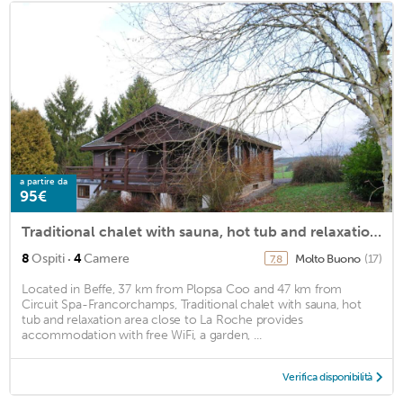
a partire da
95€
Traditional chalet with sauna, hot tub and relaxation area close to La Roche
·
8
Ospiti
4
Camere
Molto Buono
(17)
7,8
Located in Beffe, 37 km from Plopsa Coo and 47 km from
Circuit Spa-Francorchamps, Traditional chalet with sauna, hot
tub and relaxation area close to La Roche provides
accommodation with free WiFi, a garden, ...
Verifica disponibilità