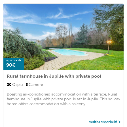
a partire da
90€
Rural farmhouse in Jupille with private pool
·
20
Ospiti
8
Camere
Boasting air-conditioned accommodation with a terrace, Rural
farmhouse in Jupille with private pool is set in Jupille. This holiday
home offers accommodation with a balcony. ...
Verifica disponibilità