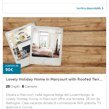
Verifica disponibilità
a partire da
90€
Lovely Holiday Home in Marcourt with Roofed Terrace Garden
·
20
Ospiti
8
Camere
Situata a Marcourt, nella regione belga del Lussemburgo, la
Lovely Holiday Home in Marcourt offre una terrazza. 28 km da
Bastogne. Casa vacanze dotata di connessione WiFi gratuita, TV,
lavatrice e cucina ...