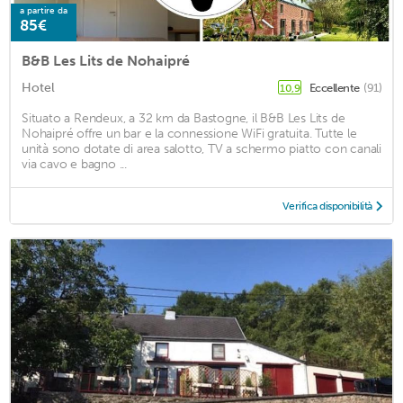
a partire da
85€
B&B Les Lits de Nohaipré
Hotel
Eccellente
(91)
10,9
Situato a Rendeux, a 32 km da Bastogne, il B&B Les Lits de
Nohaipré offre un bar e la connessione WiFi gratuita. Tutte le
unità sono dotate di area salotto, TV a schermo piatto con canali
via cavo e bagno ...
Verifica disponibilità