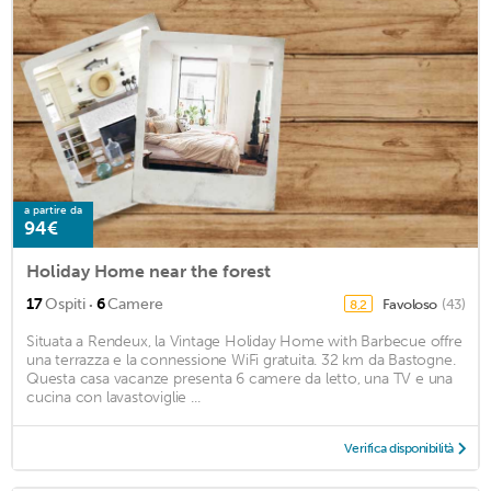
a partire da
94€
Holiday Home near the forest
·
17
Ospiti
6
Camere
Favoloso
(43)
8,2
Situata a Rendeux, la Vintage Holiday Home with Barbecue offre
una terrazza e la connessione WiFi gratuita. 32 km da Bastogne.
Questa casa vacanze presenta 6 camere da letto, una TV e una
cucina con lavastoviglie ...
Verifica disponibilità