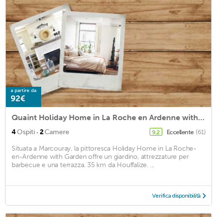
a partire da
92€
Quaint Holiday Home in La Roche en Ardenne with Garden
·
4
Ospiti
2
Camere
Eccellente
(61)
9,2
Situata a Marcouray, la pittoresca Holiday Home in La Roche-
en-Ardenne with Garden offre un giardino, attrezzature per
barbecue e una terrazza. 35 km da Houffalize. ...
Verifica disponibilità