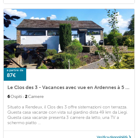
a partire da
87€
Le Clos des 3 - Vacances avec vue en Ardennes à 5 kilomètres de La Roche - MAISON de 90 m2 avec chambres - avec magnifique jardin
·
6
Ospiti
2
Camere
Situato a Rendeux, il Clos des 3 offre sistemazioni con terrazza.
Questa casa vacanze con vista sul giardino dista 49 km da Liegi.
Questa casa vacanze presenta 3 camere da letto, una TV a
schermo piatto ...
Verifica disponibilità