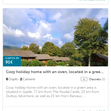
a partire da
91€
Cozy holiday home with an oven, located in a green area
·
6
Ospiti
2
Camere
Discreto
(1)
4
Cozy holiday home with an oven, located in a green area is
situated in Jupille, 7.7 km from The Feudal Castle, 23 km from
Durbuy Adventure, as well as 23 km from Barvaux. ...