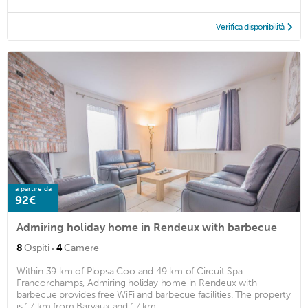
Verifica disponibilità
a partire da
92€
Admiring holiday home in Rendeux with barbecue
·
8
Ospiti
4
Camere
Within 39 km of Plopsa Coo and 49 km of Circuit Spa-
Francorchamps, Admiring holiday home in Rendeux with
barbecue provides free WiFi and barbecue facilities. The property
is 17 km from Barvaux and 17 km ...