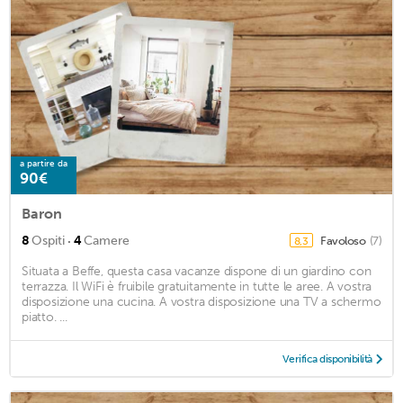
a partire da
90€
Baron
·
8
Ospiti
4
Camere
Favoloso
(7)
8,3
Situata a Beffe, questa casa vacanze dispone di un giardino con
terrazza. Il WiFi è fruibile gratuitamente in tutte le aree. A vostra
disposizione una cucina. A vostra disposizione una TV a schermo
piatto. ...
Verifica disponibilità