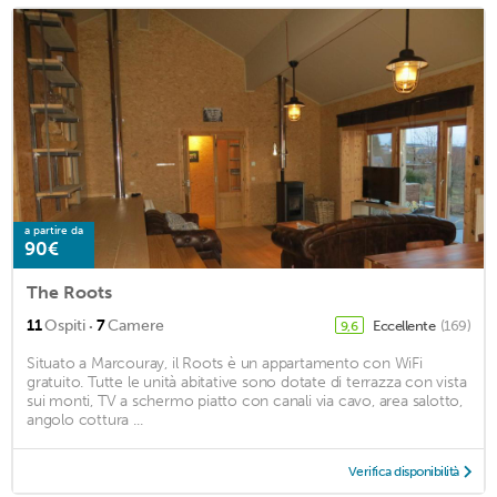
a partire da
90€
The Roots
·
11
Ospiti
7
Camere
Eccellente
(169)
9,6
Situato a Marcouray, il Roots è un appartamento con WiFi
gratuito. Tutte le unità abitative sono dotate di terrazza con vista
sui monti, TV a schermo piatto con canali via cavo, area salotto,
angolo cottura ...
Verifica disponibilità