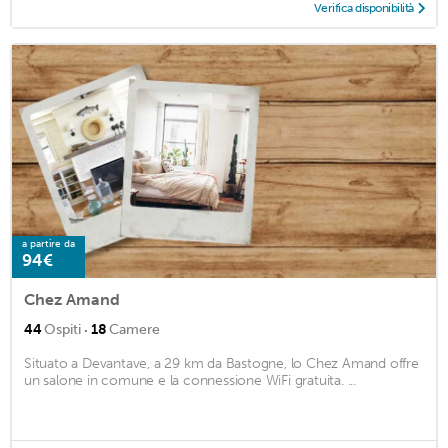
Verifica disponibilità
a partire da
94€
Chez Amand
·
44
Ospiti
18
Camere
Situato a Devantave, a 29 km da Bastogne, lo Chez Amand offre
un salone in comune e la connessione WiFi gratuita. ...