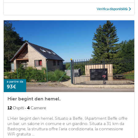
Verifica disponibilità
a partire da
93€
Hier begint den hemel.
·
12
Ospiti
4
Camere
L'Hier begint den hemel. Situato a Beffe, l'Apartment Beffe offre
un bar, un salone in comune e un giardino. Situata a 31 km da
Bastogne, la struttura offre l'aria condizionata, la connessione
WiFi gratuita ...