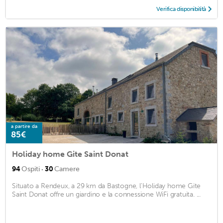
Verifica disponibilità
a partire da
85€
Holiday home Gite Saint Donat
·
94
Ospiti
30
Camere
Situato a Rendeux, a 29 km da Bastogne, l'Holiday home Gite
Saint Donat offre un giardino e la connessione WiFi gratuita. ...