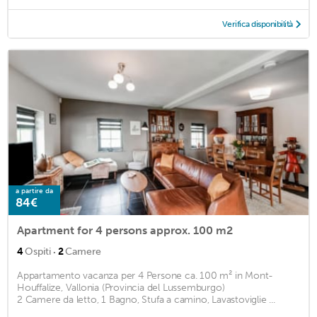
Verifica disponibilità
a partire da
84€
Apartment for 4 persons approx. 100 m2
·
4
Ospiti
2
Camere
Appartamento vacanza per 4 Persone ca. 100 m² in Mont-
Houffalize, Vallonia (Provincia del Lussemburgo)
2 Camere da letto, 1 Bagno, Stufa a camino, Lavastoviglie ...