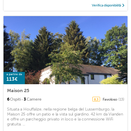
Verifica disponibilità
a partire da
113€
Maison 25
·
6
Ospiti
3
Camere
Favoloso
(13)
8,3
Situata a Houffalize, nella regione belga del Lussemburgo, la
Maison 25 offre un patio e la vista sul giardino. 42 km da Vianden
e offre un parcheggio privato in loco e la connessione WiFi
gratuita. ...