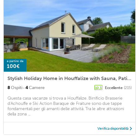
a partire da
100€
Stylish Holiday Home in Houffalize with Sauna, Patio, Garden
·
8
Ospiti
4
Camere
Eccellente
(215)
10,3
Questa casa vacanze si trova a Houffalize. Birrificio Brasserie
d'Achouffe e Ski Action Baraque de Fraiture sono due tappe
fondamentali per gli amanti delle attività. Tra le altre attrazioni
della zona ...
Verifica disponibilità