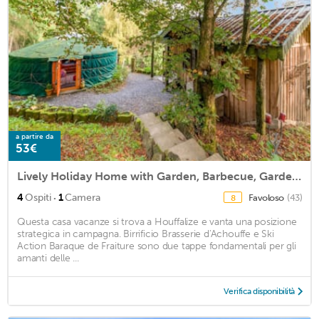
a partire da
53€
Lively Holiday Home with Garden, Barbecue, Garden Furniture
·
4
Ospiti
1
Camera
Favoloso
(43)
8
Questa casa vacanze si trova a Houffalize e vanta una posizione
strategica in campagna. Birrificio Brasserie d'Achouffe e Ski
Action Baraque de Fraiture sono due tappe fondamentali per gli
amanti delle ...
Verifica disponibilità