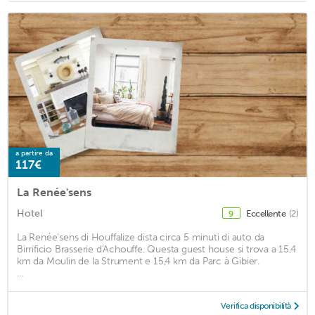
a partire da
117€
La Renée'sens
Hotel
Eccellente
(2)
9
La Renée'sens di Houffalize dista circa 5 minuti di auto da
Birrificio Brasserie d'Achouffe. Questa guest house si trova a 15,4
km da Moulin de la Strument e 15,4 km da Parc à Gibier.
...
Verifica disponibilità