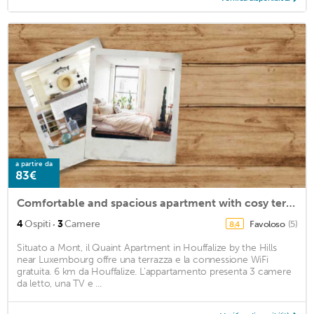
a partire da
83€
Comfortable and spacious apartment with cosy terrace and fabulous view
·
4
Ospiti
3
Camere
Favoloso
(5)
8,4
Situato a Mont, il Quaint Apartment in Houffalize by the Hills
near Luxembourg offre una terrazza e la connessione WiFi
gratuita. 6 km da Houffalize. L'appartamento presenta 3 camere
da letto, una TV e ...