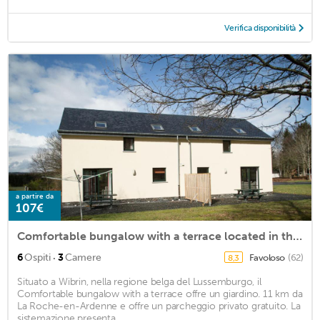
Verifica disponibilità
a partire da
107€
Comfortable bungalow with a terrace located in the Ourthedal
·
6
Ospiti
3
Camere
Favoloso
(62)
8,3
Situato a Wibrin, nella regione belga del Lussemburgo, il
Comfortable bungalow with a terrace offre un giardino. 11 km da
La Roche-en-Ardenne e offre un parcheggio privato gratuito. La
sistemazione presenta ...