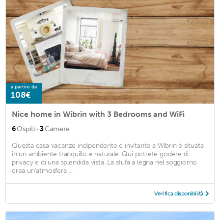
a partire da
108€
Nice home in Wibrin with 3 Bedrooms and WiFi
·
6
Ospiti
3
Camere
Questa casa vacanze indipendente e invitante a Wibrin è situata
in un ambiente tranquillo e naturale. Qui potrete godere di
privacy e di una splendida vista. La stufa a legna nel soggiorno
crea un'atmosfera ...
Verifica disponibilità