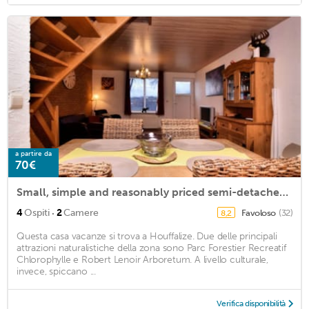
a partire da
70€
Small, simple and reasonably priced semi-detached house with its own terrace
·
4
Ospiti
2
Camere
Favoloso
(32)
8,2
Questa casa vacanze si trova a Houffalize. Due delle principali
attrazioni naturalistiche della zona sono Parc Forestier Recreatif
Chlorophylle e Robert Lenoir Arboretum. A livello culturale,
invece, spiccano ...
Verifica disponibilità