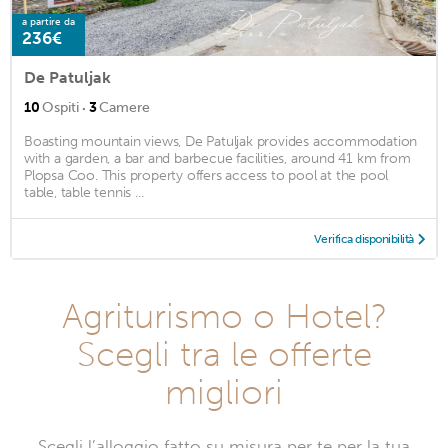
a partire da
236€
De Patuljak
·
10
Ospiti
3
Camere
Boasting mountain views, De Patuljak provides accommodation
with a garden, a bar and barbecue facilities, around 41 km from
Plopsa Coo. This property offers access to pool at the pool
table, table tennis ...
Verifica disponibilità
Agriturismo o Hotel?
Scegli tra le offerte
migliori
Scegli l’alloggio fatto su misura per te per la tua