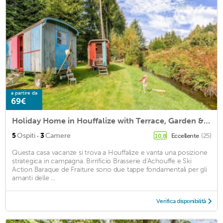
a partire da
69€
Holiday Home in Houffalize with Terrace, Garden & BBQ
·
5
Ospiti
3
Camere
Eccellente
(25)
10,8
Questa casa vacanze si trova a Houffalize e vanta una posizione
strategica in campagna. Birrificio Brasserie d'Achouffe e Ski
Action Baraque de Fraiture sono due tappe fondamentali per gli
amanti delle ...
Verifica disponibilità