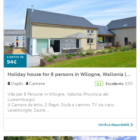
a partire da
94€
Holiday house for 8 persons in Wilogne, Wallonia (Luxembourg province)<BR>4 bedrooms, 2 bathrooms, wm2
·
8
Ospiti
4
Camere
Eccellente
(157)
9,3
Villa per 8 Persone in Wilogne, Vallonia (Provincia del
Lussemburgo)
4 Camere da letto, 2 Bagni, Stufa a camino, TV via cavo,
Lavastoviglie, Sauna ...
Verifica disponibilità