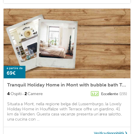
a partire da
69€
Tranquil Holiday Home in Mont with bubble bath Terrace Garden
·
4
Ospiti
2
Camere
Eccellente
(155)
12,2
Situata a Mont, nella regione belga del Lussemburgo, la Lovely
Holiday Home in Houffalize with Terrace offre un giardino. 41
km da Vianden. Questa casa vacanze presenta un'area salotto,
una cucina con ...
Verifica disponibilità