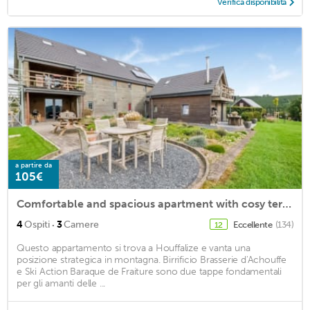
Verifica disponibilità
a partire da
105€
Comfortable and spacious apartment with cosy terrace and fabulous view
·
4
Ospiti
3
Camere
Eccellente
(134)
12
Questo appartamento si trova a Houffalize e vanta una
posizione strategica in montagna. Birrificio Brasserie d'Achouffe
e Ski Action Baraque de Fraiture sono due tappe fondamentali
per gli amanti delle ...