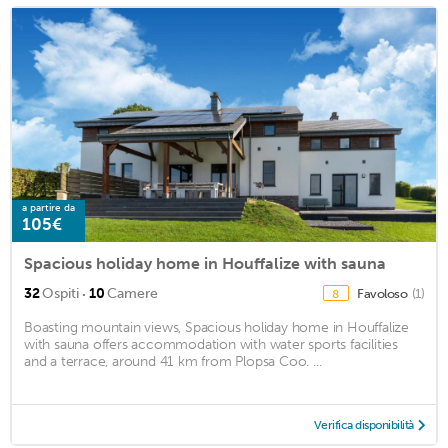
a partire da
105€
Spacious holiday home in Houffalize with sauna
·
32
Ospiti
10
Camere
Favoloso
(1)
8
Boasting mountain views, Spacious holiday home in Houffalize
with sauna offers accommodation with water sports facilities
and a terrace, around 41 km from Plopsa Coo. ...
Verifica disponibilità