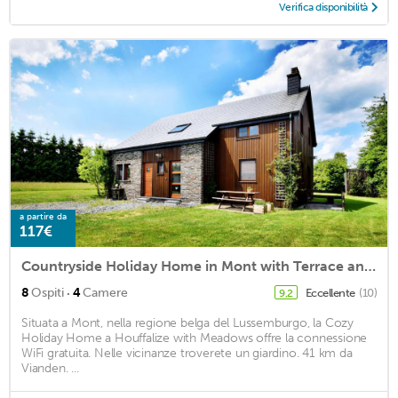
Verifica disponibilità
a partire da
117€
Countryside Holiday Home in Mont with Terrace and Garden
·
8
Ospiti
4
Camere
Eccellente
(10)
9,2
Situata a Mont, nella regione belga del Lussemburgo, la Cozy
Holiday Home a Houffalize with Meadows offre la connessione
WiFi gratuita. Nelle vicinanze troverete un giardino. 41 km da
Vianden. ...