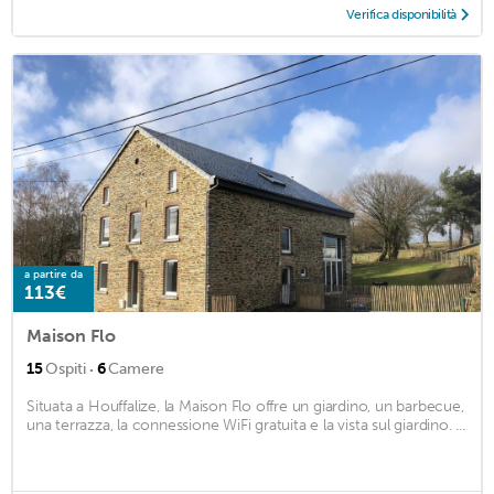
Verifica disponibilità
a partire da
113€
Maison Flo
·
15
Ospiti
6
Camere
Situata a Houffalize, la Maison Flo offre un giardino, un barbecue,
una terrazza, la connessione WiFi gratuita e la vista sul giardino. ...