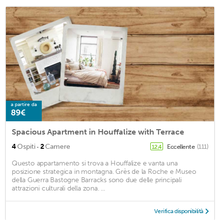
a partire da
89€
Spacious Apartment in Houffalize with Terrace
·
4
Ospiti
2
Camere
Eccellente
(111)
12,4
Questo appartamento si trova a Houffalize e vanta una
posizione strategica in montagna. Grès de la Roche e Museo
della Guerra Bastogne Barracks sono due delle principali
attrazioni culturali della zona. ...
Verifica disponibilità