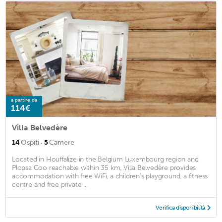
a partire da
114€
Villa Belvedère
·
14
Ospiti
5
Camere
Located in Houffalize in the Belgium Luxembourg region and
Plopsa Coo reachable within 35 km, Villa Belvedère provides
accommodation with free WiFi, a children's playground, a fitness
centre and free private ...
Verifica disponibilità