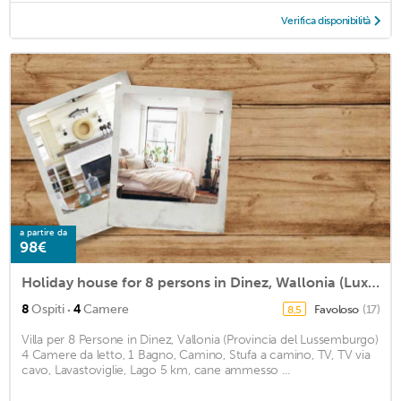
Verifica disponibilità
a partire da
98€
Holiday house for 8 persons in Dinez, Wallonia (Luxembourg province)<BR>4 bedrooms, 1 bathroom, firem2
·
8
Ospiti
4
Camere
Favoloso
(17)
8,5
Villa per 8 Persone in Dinez, Vallonia (Provincia del Lussemburgo)
4 Camere da letto, 1 Bagno, Camino, Stufa a camino, TV, TV via
cavo, Lavastoviglie, Lago 5 km, cane ammesso ...