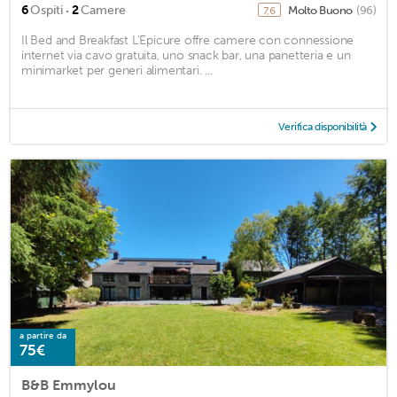
·
6
Ospiti
2
Camere
Molto Buono
(96)
7,6
Il Bed and Breakfast L'Epicure offre camere con connessione
internet via cavo gratuita, uno snack bar, una panetteria e un
minimarket per generi alimentari. ...
Verifica disponibilità
a partire da
75€
B&B Emmylou