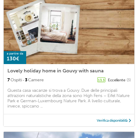
a partire da
130€
Lovely holiday home in Gouvy with sauna
·
7
Ospiti
3
Camere
Eccellente
(3)
13,3
Questa casa vacanze si trova a Gouvy. Due delle principali
attrazioni naturalistiche della zona sono High Fens – Eifel Nature
Park e German-Luxembourg Nature Park. A livello culturale,
invece, spiccano ...
Verifica disponibilità