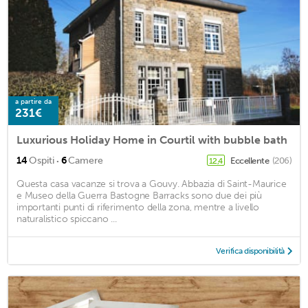
a partire da
231€
Luxurious Holiday Home in Courtil with bubble bath
·
14
Ospiti
6
Camere
Eccellente
(206)
12,4
Questa casa vacanze si trova a Gouvy. Abbazia di Saint-Maurice
e Museo della Guerra Bastogne Barracks sono due dei più
importanti punti di riferimento della zona, mentre a livello
naturalistico spiccano ...
Verifica disponibilità