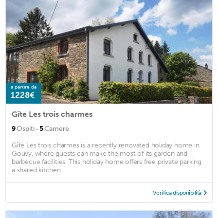
a partire da
1228€
Gîte Les trois charmes
·
9
Ospiti
5
Camere
Gîte Les trois charmes is a recently renovated holiday home in
Gouvy, where guests can make the most of its garden and
barbecue facilities. This holiday home offers free private parking,
a shared kitchen ...
Verifica disponibilità