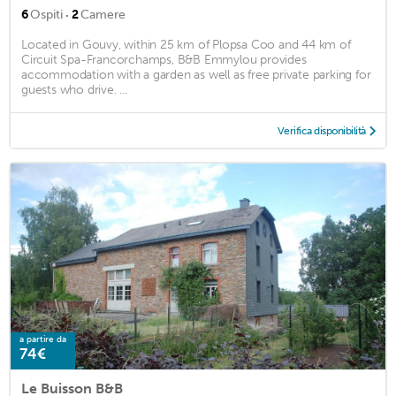
·
6
Ospiti
2
Camere
Located in Gouvy, within 25 km of Plopsa Coo and 44 km of
Circuit Spa-Francorchamps, B&B Emmylou provides
accommodation with a garden as well as free private parking for
guests who drive. ...
Verifica disponibilità
a partire da
74€
Le Buisson B&B