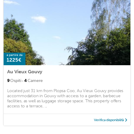
a partire da
1225€
Au Vieux Gouvy
·
9
Ospiti
4
Camere
Located just 31 km from Plopsa Coo, Au Vieux Gouvy provides
accommodation in Gouvy with access to a garden, barbecue
facilities, as well as luggage storage space. This property offers
access to a terrace, ...
Verifica disponibilità