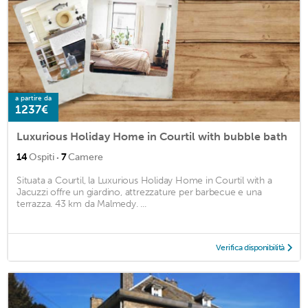
a partire da
1237€
Luxurious Holiday Home in Courtil with bubble bath
·
14
Ospiti
7
Camere
Situata a Courtil, la Luxurious Holiday Home in Courtil with a
Jacuzzi offre un giardino, attrezzature per barbecue e una
terrazza. 43 km da Malmedy. ...
Verifica disponibilità