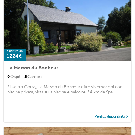
a partire da
1224€
La Maison du Bonheur
·
9
Ospiti
5
Camere
Situata a Gouvy, La Maison du Bonheur offre sistemazioni con
piscina privata, vista sulla piscina e balcone. 34 km da Spa. ...
Verifica disponibilità