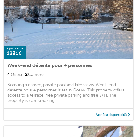
a partire da
1231€
Week-end détente pour 4 personnes
·
4
Ospiti
2
Camere
Boasting a garden, private pool and lake views, Week-end
détente pour 4 personnes is set in Gouvy. This property offers
access to a terrace, free private parking and free WiFi. The
property is non-smoking ...
Verifica disponibilità