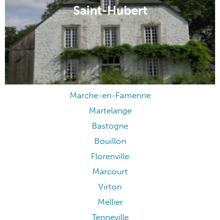
Saint-Hubert
Marche-en-Famenne
Martelange
Bastogne
Bouillon
Florenville
Marcourt
Virton
Mellier
Tenneville