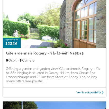
a partire da
1232€
Gîte ardennais Rogery - Yá-át-ééh Naşbaş
·
6
Ospiti
3
Camere
Offering a garden and garden view, Gîte ardennais Rogery - Yá-
át-ééh Naşbaş is situated in Gouvy, 44 km from Circuit Spa-
Francorchamps and 25 km from Stavelot Abbey. This holiday
home offers free private ...
Verifica disponibilità