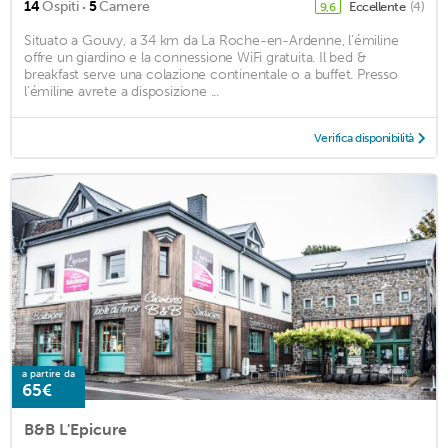
·
14
Ospiti
5
Camere
Eccellente
(4)
9,6
Situato a Gouvy, a 34 km da La Roche-en-Ardenne, l'émiline
offre un giardino e la connessione WiFi gratuita. Il bed &
breakfast serve una colazione continentale o a buffet. Presso
l'émiline avrete a disposizione ...
Verifica disponibilità
a partire da
65€
B&B L'Epicure