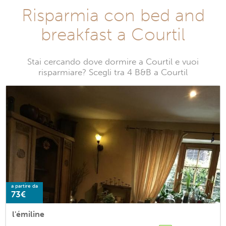
Risparmia con bed and
breakfast a Courtil
Stai cercando dove dormire a Courtil e vuoi
risparmiare? Scegli tra 4 B&B a Courtil
a partire da
73€
l'émiline