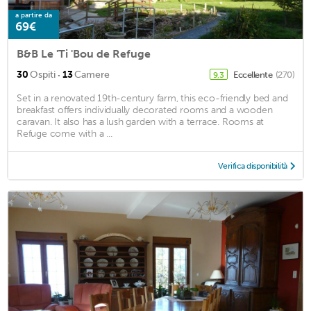
a partire da
69€
B&B Le 'Ti 'Bou de Refuge
·
30
Ospiti
13
Camere
Eccellente
(270)
9,3
Set in a renovated 19th-century farm, this eco-friendly bed and
breakfast offers individually decorated rooms and a wooden
caravan. It also has a lush garden with a terrace. Rooms at
Refuge come with a ...
Verifica disponibilità