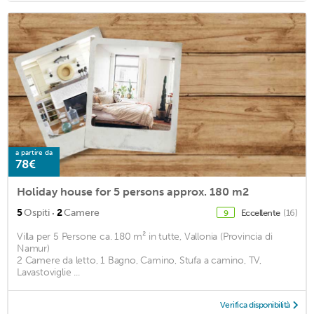
a partire da
78€
Holiday house for 5 persons approx. 180 m2
·
5
Ospiti
2
Camere
Eccellente
(16)
9
Villa per 5 Persone ca. 180 m² in tutte, Vallonia (Provincia di
Namur)
2 Camere da letto, 1 Bagno, Camino, Stufa a camino, TV,
Lavastoviglie ...
Verifica disponibilità