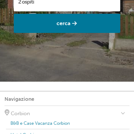
cerca
Navigazione
Corbion
B&B e Case Vacanza Corbion