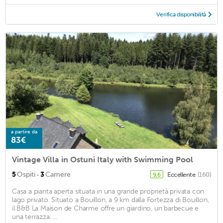
Verifica disponibilità
a partire da
83€
Vintage Villa in Ostuni Italy with Swimming Pool
·
5
Ospiti
3
Camere
Eccellente
(160)
9,6
Casa a pianta aperta situata in una grande proprietà privata con
lago privato. Situato a Bouillon, a 9 km dalla Fortezza di Bouillon,
il B&B La Maison de Charme offre un giardino, un barbecue e
una terrazza. ...