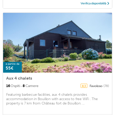
Verifica disponibilità
a partire da
55€
Aux 4 chalets
·
16
Ospiti
8
Camere
Favoloso
(78)
8,3
Featuring barbecue facilities, aux 4 chalets provides
accommodation in Bouillon with access to free WiFi . The
property is 7 km from Château fort de Bouillon. ...