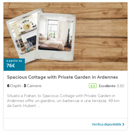
a partire da
76€
Spacious Cottage with Private Garden in Ardennes
·
6
Ospiti
3
Camere
Eccellente
(132)
9,3
Situato a Frahan, lo Spacious Cottage with Private Garden in
Ardennes offre un giardino, un barbecue e una terrazza. 49 km
da Saint-Hubert. ...
Verifica disponibilità