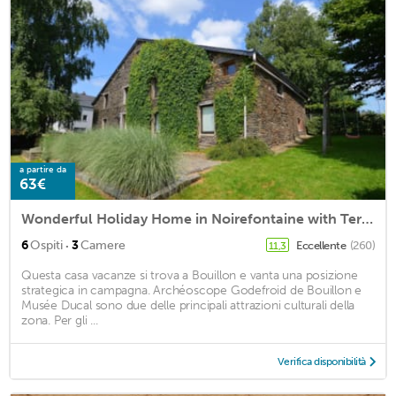
a partire da
63€
Wonderful Holiday Home in Noirefontaine with Terrace, Garden
·
6
Ospiti
3
Camere
Eccellente
(260)
11,3
Questa casa vacanze si trova a Bouillon e vanta una posizione
strategica in campagna. Archéoscope Godefroid de Bouillon e
Musée Ducal sono due delle principali attrazioni culturali della
zona. Per gli ...
Verifica disponibilità