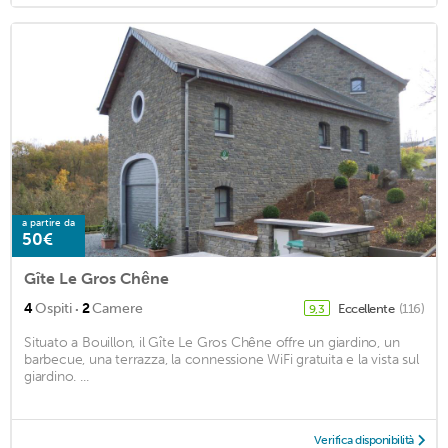
a partire da
50€
Gîte Le Gros Chêne
·
4
Ospiti
2
Camere
Eccellente
(116)
9,3
Situato a Bouillon, il Gîte Le Gros Chêne offre un giardino, un
barbecue, una terrazza, la connessione WiFi gratuita e la vista sul
giardino. ...
Verifica disponibilità