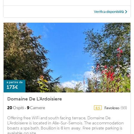
Verifica disponibilità
a partire da
173€
Domaine De L'Ardoisiere
·
20
Ospiti
9
Camere
Favoloso
(93)
8,5
Offering free WiFi and south facing terrace, Domaine De
L'Ardoisiere is located in Alle-Sur-Semois. The accommodation
boasts a spa bath. Bouillon is 8 km away. Free private parking is
available on site. ...