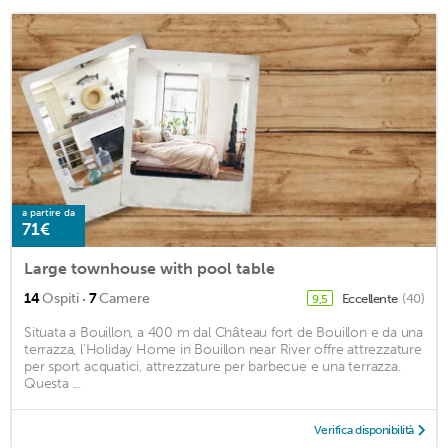
a partire da
71€
Large townhouse with pool table
·
14
Ospiti
7
Camere
Eccellente
(40)
9,5
Situata a Bouillon, a 400 m dal Château fort de Bouillon e da una
terrazza, l'Holiday Home in Bouillon near River offre attrezzature
per sport acquatici, attrezzature per barbecue e una terrazza.
Questa ...
Verifica disponibilità