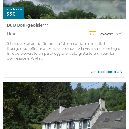
a partire da
35€
B&B Bourgeoisie***
Hotel
Favoloso
(385)
8,2
Situato a Frahan sur Semois, a 13 km da Bouillon, il B&B
Bourgeoisie offre una terrazza solarium e la vista sulle montagne.
In loco troverete un parcheggio privato gratuito e un bar. La
connessione Wi-Fi ...
Verifica disponibilità