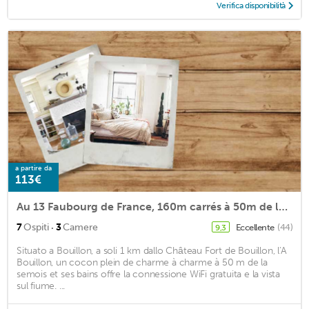
Verifica disponibilità
a partire da
113€
Au 13 Faubourg de France, 160m carrés à 50m de la Semois et 200m de l'animation du centre ville
·
7
Ospiti
3
Camere
Eccellente
(44)
9,3
Situato a Bouillon, a soli 1 km dallo Château Fort de Bouillon, l'A
Bouillon, un cocon plein de charme à charme à 50 m de la
semois et ses bains offre la connessione WiFi gratuita e la vista
sul fiume. ...