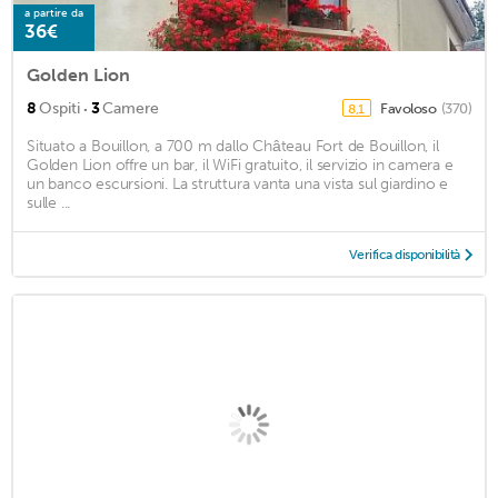
a partire da
36€
Golden Lion
·
8
Ospiti
3
Camere
Favoloso
(370)
8,1
Situato a Bouillon, a 700 m dallo Château Fort de Bouillon, il
Golden Lion offre un bar, il WiFi gratuito, il servizio in camera e
un banco escursioni. La struttura vanta una vista sul giardino e
sulle ...
Verifica disponibilità