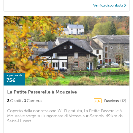
Verifica disponibilità
a partire da
75€
La Petite Passerelle à Mouzaive
·
2
Ospiti
1
Camera
Favoloso
(12)
8,6
Coperto dalla connessione Wi-Fi gratuita, La Petite Passerelle à
Mouzaive sorge sul lungomare di Vresse-sur-Semois. 49 km da
Saint-Hubert. ...