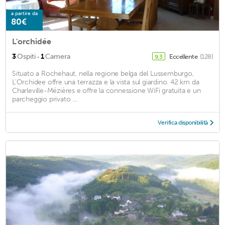
a partire da
80€
L'orchidée
·
3
Ospiti
1
Camera
Eccellente
(128)
9,3
Situato a Rochehaut, nella regione belga del Lussemburgo,
L'Orchidee offre una terrazza e la vista sul giardino. 42 km da
Charleville-Mézières e offre la connessione WiFi gratuita e un
parcheggio privato ...
Verifica disponibilità