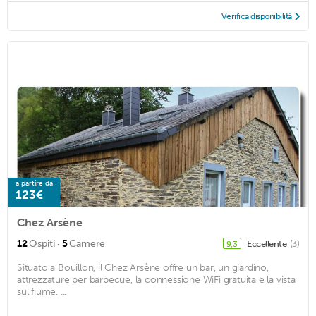
Verifica disponibilità
a partire da
123€
Chez Arsène
·
12
Ospiti
5
Camere
Eccellente
(3)
9,3
Situato a Bouillon, il Chez Arsène offre un bar, un giardino,
attrezzature per barbecue, la connessione WiFi gratuita e la vista
sul fiume. ...