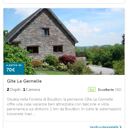
a partire da
70€
Gîte La Gernelle
·
2
Ospiti
1
Camera
Eccellente
(82)
9,2
Situata nella Foresta di Bouillon, la pensione Gîte La Gernelle
offre una casa vacanze ben attrezzata con balcone e vista
panoramica sui dintorni. 1 km da Bouillon. In tutte le sistemazioni
troverete travi ...
Verifica disponibilità