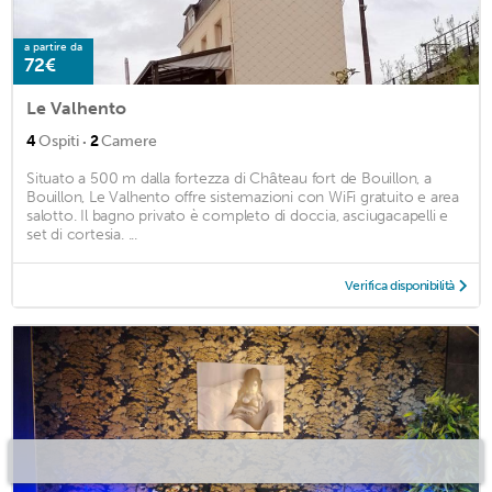
a partire da
72€
Le Valhento
·
4
Ospiti
2
Camere
Situato a 500 m dalla fortezza di Château fort de Bouillon, a
Bouillon, Le Valhento offre sistemazioni con WiFi gratuito e area
salotto. Il bagno privato è completo di doccia, asciugacapelli e
set di cortesia. ...
Verifica disponibilità