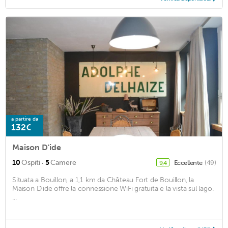
a partire da
132€
Maison D'ide
·
10
Ospiti
5
Camere
Eccellente
(49)
9,4
Situata a Bouillon, a 1,1 km da Château Fort de Bouillon, la
Maison D'ide offre la connessione WiFi gratuita e la vista sul lago.
...