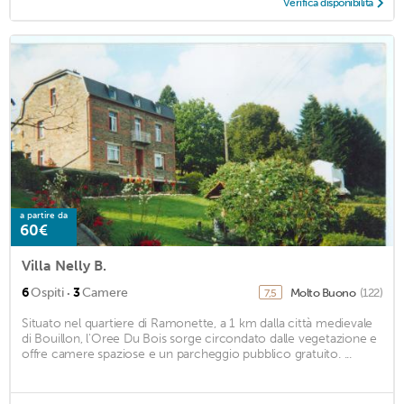
Verifica disponibilità
a partire da
60€
Villa Nelly B.
·
6
Ospiti
3
Camere
Molto Buono
(122)
7,5
Situato nel quartiere di Ramonette, a 1 km dalla città medievale
di Bouillon, l'Oree Du Bois sorge circondato dalle vegetazione e
offre camere spaziose e un parcheggio pubblico gratuito. ...