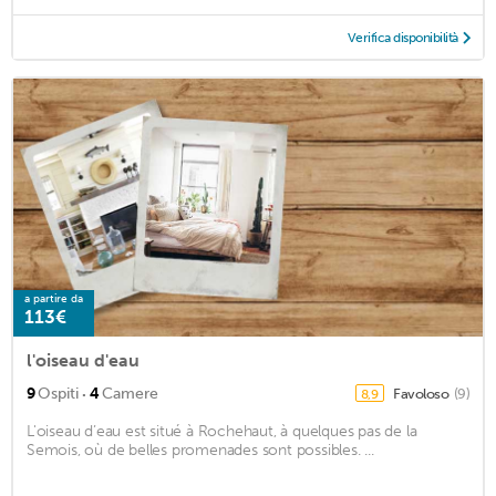
Verifica disponibilità
a partire da
113€
l'oiseau d'eau
·
9
Ospiti
4
Camere
Favoloso
(9)
8,9
L'oiseau d’eau est situé à Rochehaut, à quelques pas de la
Semois, où de belles promenades sont possibles. ...