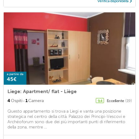
Verifica disponibilità
a partire da
45€
Liege: Apartment/ flat - Liège
·
4
Ospiti
1
Camera
Eccellente
(19)
9,4
Questo appartamento si trova a Liegi e vanta una posizione
strategica nel centro della città. Palazzo dei Principi-Vescovi e
Archéoforum sono due dei più importanti punti di riferimento
della zona, mentre ...