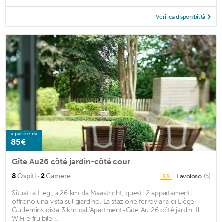
Verifica disponibilità
a partire da
85€
Gîte Au26 côté jardin-côté cour
·
8
Ospiti
2
Camere
Favoloso
(5)
8,8
Situati a Liegi, a 26 km da Maastricht, questi 2 appartamenti
offrono una vista sul giardino. La stazione ferroviaria di Liège
Guillemins dista 3 km dall'Apartment-Gîte Au 26 côté jardin. Il
WiFi è fruibile ...