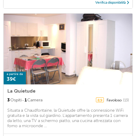
Verifica disponibilità
a partire da
39€
La Quietude
·
3
Ospiti
1
Camera
Favoloso
(13)
8,9
Situata a Chaudfontaine, la Quietude offre la connessione WiFi
gratuita e la vista sul giardino. L'appartamento presenta 1 camera
da letto, una TV a schermo piatto, una cucina attrezzata con
forno a microonde ...