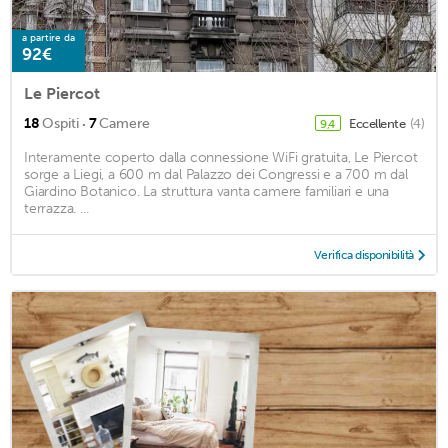
a partire da
92€
Le Piercot
·
18
Ospiti
7
Camere
Eccellente
(4)
9,4
Interamente coperto dalla connessione WiFi gratuita, Le Piercot
sorge a Liegi, a 600 m dal Palazzo dei Congressi e a 700 m dal
Giardino Botanico. La struttura vanta camere familiari e una
terrazza. ...
Verifica disponibilità