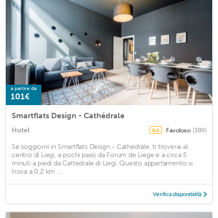
a partire da
101€
Smartflats Design - Cathédrale
Hotel
Favoloso
(389)
8,4
Se soggiorni in Smartflats Design - Cathédrale, ti troverai al
centro di Liegi, a pochi passi da Forum de Liege e a circa 5
minuti a piedi da Cattedrale di Liegi. Questo appartamento si
trova a 0,2 km ...
Verifica disponibilità