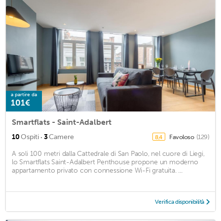
a partire da
101€
Smartflats - Saint-Adalbert
·
10
Ospiti
3
Camere
Favoloso
(129)
8,4
A soli 100 metri dalla Cattedrale di San Paolo, nel cuore di Liegi,
lo Smartflats Saint-Adalbert Penthouse propone un moderno
appartamento privato con connessione Wi-Fi gratuita. ...
Verifica disponibilità