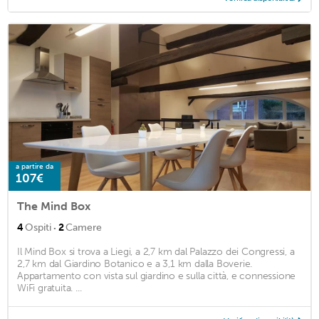
a partire da
107€
The Mind Box
·
4
Ospiti
2
Camere
Il Mind Box si trova a Liegi, a 2,7 km dal Palazzo dei Congressi, a
2,7 km dal Giardino Botanico e a 3,1 km dalla Boverie.
Appartamento con vista sul giardino e sulla città, e connessione
WiFi gratuita. ...