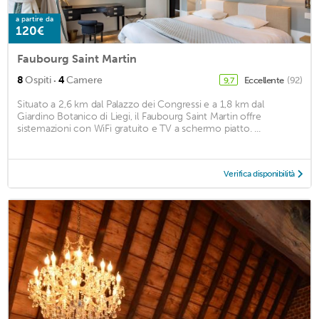
a partire da
120€
Faubourg Saint Martin
·
8
Ospiti
4
Camere
Eccellente
(92)
9,7
Situato a 2,6 km dal Palazzo dei Congressi e a 1,8 km dal
Giardino Botanico di Liegi, il Faubourg Saint Martin offre
sistemazioni con WiFi gratuito e TV a schermo piatto. ...
Verifica disponibilità