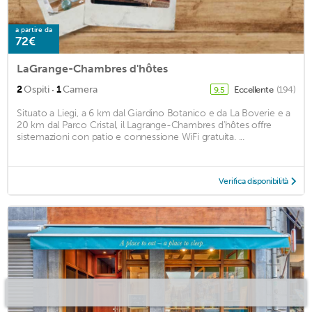
a partire da
72€
LaGrange-Chambres d'hôtes
·
2
Ospiti
1
Camera
Eccellente
(194)
9,5
Situato a Liegi, a 6 km dal Giardino Botanico e da La Boverie e a
20 km dal Parco Cristal, il Lagrange-Chambres d'hôtes offre
sistemazioni con patio e connessione WiFi gratuita. ...
Verifica disponibilità