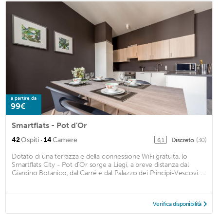
a partire da
99€
Smartflats - Pot d'Or
·
42
Ospiti
14
Camere
Discreto
(30)
6,1
Dotato di una terrazza e della connessione WiFi gratuita, lo
Smartflats City - Pot d'Or sorge a Liegi, a breve distanza dal
Giardino Botanico, dal Carré e dal Palazzo dei Principi-Vescovi. ...
Verifica disponibilità