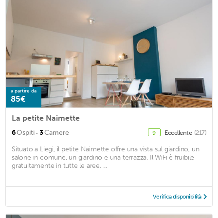
a partire da
85€
La petite Naimette
·
6
Ospiti
3
Camere
Eccellente
(217)
9
Situato a Liegi, il petite Naimette offre una vista sul giardino, un
salone in comune, un giardino e una terrazza. Il WiFi è fruibile
gratuitamente in tutte le aree. ...
Verifica disponibilità