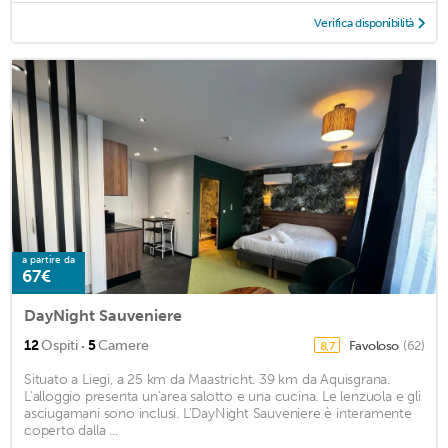
Verifica disponibilità
a partire da
67€
DayNight Sauveniere
·
12
Ospiti
5
Camere
Favoloso
(62)
8,7
Situato a Liegi, a 25 km da Maastricht. 39 km da Aquisgrana.
L'alloggio presenta un'area salotto e una cucina. Le lenzuola e gli
asciugamani sono inclusi. L'DayNight Sauveniere è interamente
coperto dalla ...