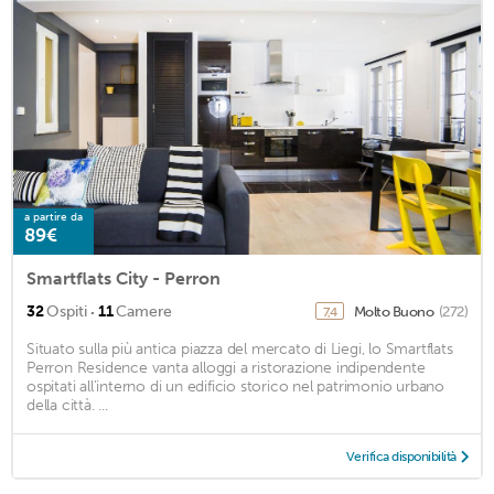
a partire da
89€
Smartflats City - Perron
·
32
Ospiti
11
Camere
Molto Buono
(272)
7,4
Situato sulla più antica piazza del mercato di Liegi, lo Smartflats
Perron Residence vanta alloggi a ristorazione indipendente
ospitati all'interno di un edificio storico nel patrimonio urbano
della città. ...
Verifica disponibilità