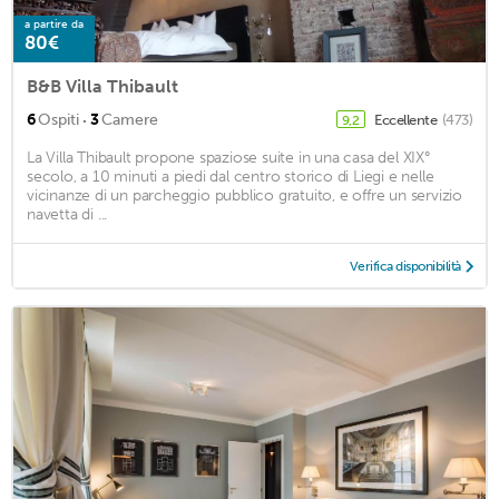
a partire da
80€
B&B Villa Thibault
·
6
Ospiti
3
Camere
Eccellente
(473)
9,2
La Villa Thibault propone spaziose suite in una casa del XIX°
secolo, a 10 minuti a piedi dal centro storico di Liegi e nelle
vicinanze di un parcheggio pubblico gratuito, e offre un servizio
navetta di ...
Verifica disponibilità