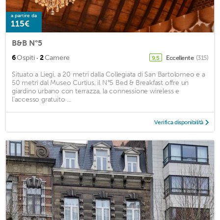
a partire da
115€
B&B N°5
·
6
Ospiti
2
Camere
Eccellente
(315)
9,5
Situato a Liegi, a 20 metri dalla Collegiata di San Bartolomeo e a
50 metri dal Museo Curtius, il N°5 Bed & Breakfast offre un
giardino urbano con terrazza, la connessione wireless e
l'accesso gratuito ...
Verifica disponibilità