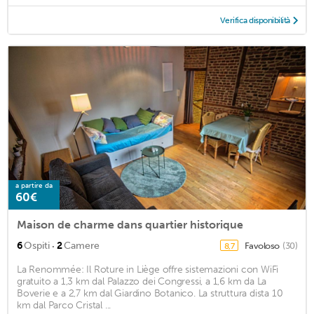
Verifica disponibilità
a partire da
60€
Maison de charme dans quartier historique
·
6
Ospiti
2
Camere
Favoloso
(30)
8,7
La Renommée: Il Roture in Liège offre sistemazioni con WiFi
gratuito a 1,3 km dal Palazzo dei Congressi, a 1,6 km da La
Boverie e a 2,7 km dal Giardino Botanico. La struttura dista 10
km dal Parco Cristal ...