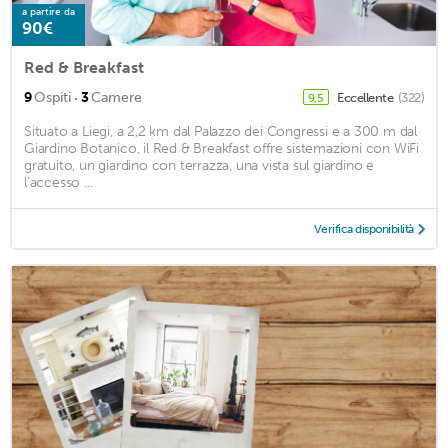
a partire da
90€
Red & Breakfast
·
9
Ospiti
3
Camere
Eccellente
(322)
9,5
Situato a Liegi, a 2,2 km dal Palazzo dei Congressi e a 300 m dal
Giardino Botanico, il Red & Breakfast offre sistemazioni con WiFi
gratuito, un giardino con terrazza, una vista sul giardino e
l'accesso ...
Verifica disponibilità