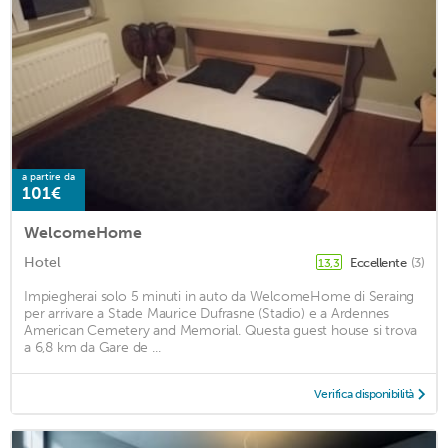
a partire da
101€
WelcomeHome
Hotel
Eccellente
(3)
13,3
Impiegherai solo 5 minuti in auto da WelcomeHome di Seraing
per arrivare a Stade Maurice Dufrasne (Stadio) e a Ardennes
American Cemetery and Memorial. Questa guest house si trova
a 6,8 km da Gare de ...
Verifica disponibilità