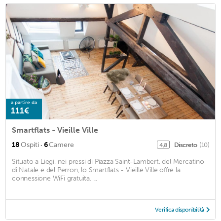
a partire da
111€
Smartflats - Vieille Ville
·
18
Ospiti
6
Camere
Discreto
(10)
4,8
Situato a Liegi, nei pressi di Piazza Saint-Lambert, del Mercatino
di Natale e del Perron, lo Smartflats - Vieille Ville offre la
connessione WiFi gratuita. ...
Verifica disponibilità