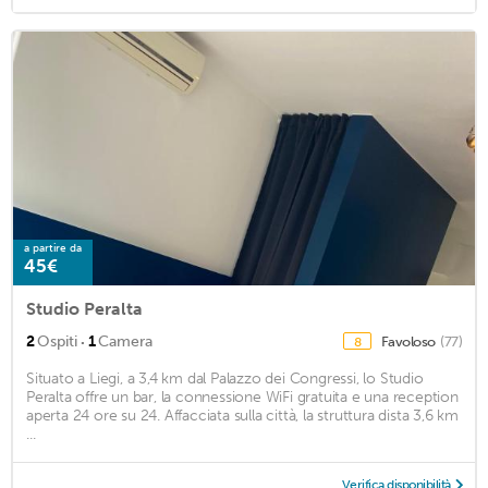
a partire da
45€
Studio Peralta
·
2
Ospiti
1
Camera
Favoloso
(77)
8
Situato a Liegi, a 3,4 km dal Palazzo dei Congressi, lo Studio
Peralta offre un bar, la connessione WiFi gratuita e una reception
aperta 24 ore su 24. Affacciata sulla città, la struttura dista 3,6 km
...
Verifica disponibilità