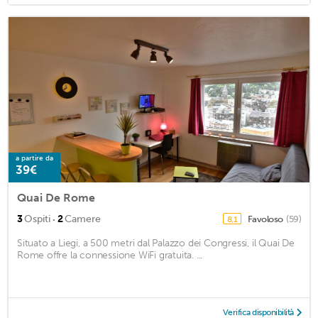
a partire da
39€
Quai De Rome
·
3
Ospiti
2
Camere
Favoloso
(59)
8,1
Situato a Liegi, a 500 metri dal Palazzo dei Congressi, il Quai De
Rome offre la connessione WiFi gratuita. ...
Verifica disponibilità