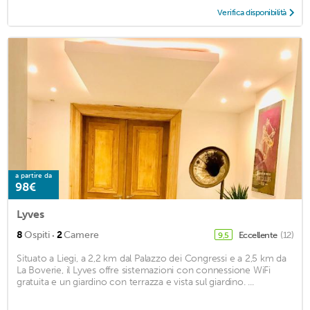
Verifica disponibilità
a partire da
98€
Lyves
·
8
Ospiti
2
Camere
Eccellente
(12)
9,5
Situato a Liegi, a 2,2 km dal Palazzo dei Congressi e a 2,5 km da
La Boverie, il Lyves offre sistemazioni con connessione WiFi
gratuita e un giardino con terrazza e vista sul giardino. ...