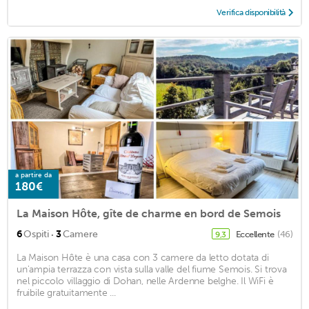
Verifica disponibilità
a partire da
180€
La Maison Hôte, gîte de charme en bord de Semois
·
6
Ospiti
3
Camere
Eccellente
(46)
9,3
La Maison Hôte è una casa con 3 camere da letto dotata di
un'ampia terrazza con vista sulla valle del fiume Semois. Si trova
nel piccolo villaggio di Dohan, nelle Ardenne belghe. Il WiFi è
fruibile gratuitamente ...