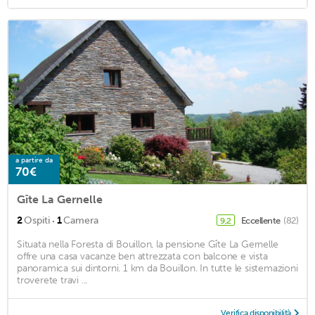
a partire da
70€
Gîte La Gernelle
·
2
Ospiti
1
Camera
Eccellente
(82)
9,2
Situata nella Foresta di Bouillon, la pensione Gîte La Gernelle
offre una casa vacanze ben attrezzata con balcone e vista
panoramica sui dintorni. 1 km da Bouillon. In tutte le sistemazioni
troverete travi ...
Verifica disponibilità