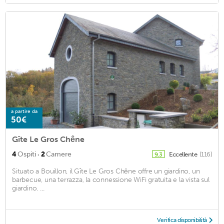
a partire da
50€
Gîte Le Gros Chêne
·
4
Ospiti
2
Camere
Eccellente
(116)
9,3
Situato a Bouillon, il Gîte Le Gros Chêne offre un giardino, un
barbecue, una terrazza, la connessione WiFi gratuita e la vista sul
giardino. ...
Verifica disponibilità