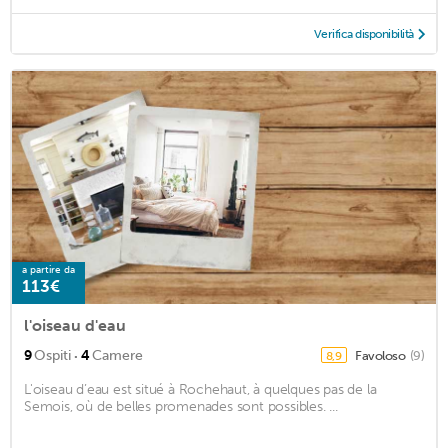
Verifica disponibilità
a partire da
113€
l'oiseau d'eau
·
9
Ospiti
4
Camere
Favoloso
(9)
8,9
L'oiseau d’eau est situé à Rochehaut, à quelques pas de la
Semois, où de belles promenades sont possibles. ...