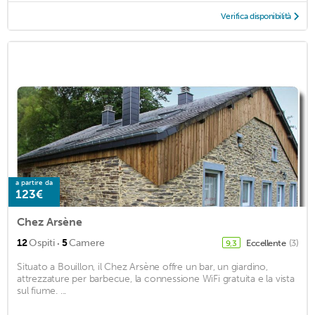
Verifica disponibilità
a partire da
123€
Chez Arsène
·
12
Ospiti
5
Camere
Eccellente
(3)
9,3
Situato a Bouillon, il Chez Arsène offre un bar, un giardino,
attrezzature per barbecue, la connessione WiFi gratuita e la vista
sul fiume. ...