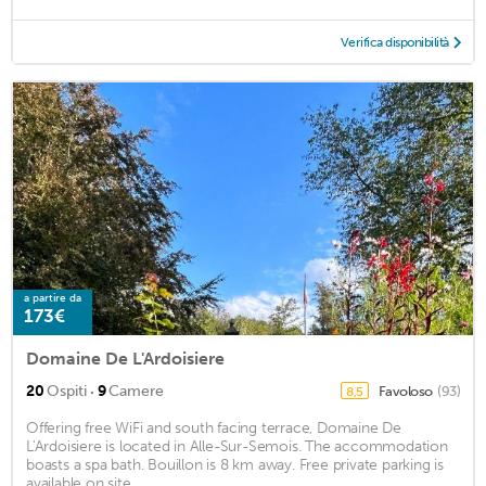
Verifica disponibilità
a partire da
173€
Domaine De L'Ardoisiere
·
20
Ospiti
9
Camere
Favoloso
(93)
8,5
Offering free WiFi and south facing terrace, Domaine De
L'Ardoisiere is located in Alle-Sur-Semois. The accommodation
boasts a spa bath. Bouillon is 8 km away. Free private parking is
available on site. ...