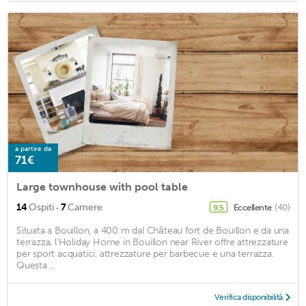
a partire da
71€
Large townhouse with pool table
·
14
Ospiti
7
Camere
Eccellente
(40)
9,5
Situata a Bouillon, a 400 m dal Château fort de Bouillon e da una
terrazza, l'Holiday Home in Bouillon near River offre attrezzature
per sport acquatici, attrezzature per barbecue e una terrazza.
Questa ...
Verifica disponibilità