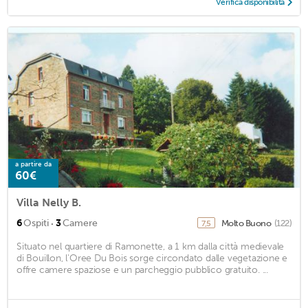
Verifica disponibilità
a partire da
60€
Villa Nelly B.
·
6
Ospiti
3
Camere
Molto Buono
(122)
7,5
Situato nel quartiere di Ramonette, a 1 km dalla città medievale
di Bouillon, l'Oree Du Bois sorge circondato dalle vegetazione e
offre camere spaziose e un parcheggio pubblico gratuito. ...