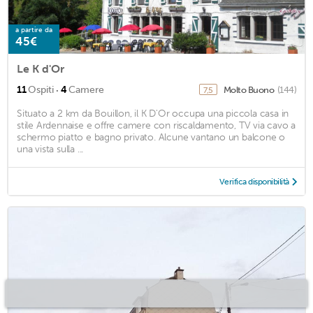
a partire da
45€
Le K d'Or
·
11
Ospiti
4
Camere
Molto Buono
(144)
7,5
Situato a 2 km da Bouillon, il K D'Or occupa una piccola casa in
stile Ardennaise e offre camere con riscaldamento, TV via cavo a
schermo piatto e bagno privato. Alcune vantano un balcone o
una vista sulla ...
Verifica disponibilità