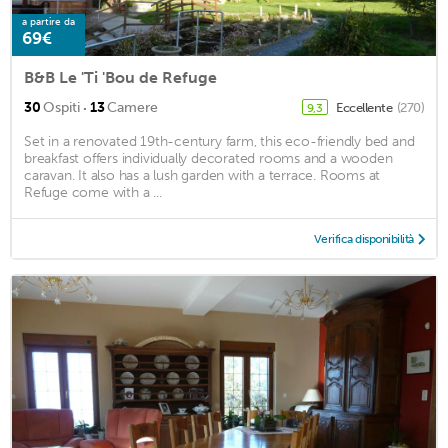
a partire da
69€
B&B Le 'Ti 'Bou de Refuge
·
30
Ospiti
13
Camere
Eccellente
(270)
9,3
Set in a renovated 19th-century farm, this eco-friendly bed and
breakfast offers individually decorated rooms and a wooden
caravan. It also has a lush garden with a terrace. Rooms at
Refuge come with a ...
Verifica disponibilità