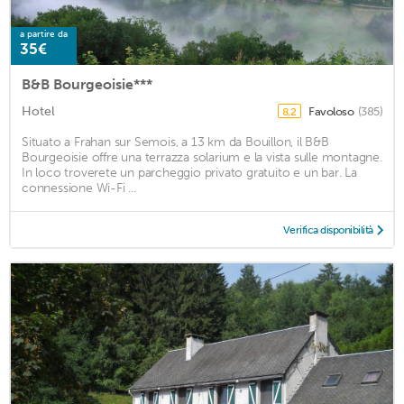
a partire da
35€
B&B Bourgeoisie***
Hotel
Favoloso
(385)
8,2
Situato a Frahan sur Semois, a 13 km da Bouillon, il B&B
Bourgeoisie offre una terrazza solarium e la vista sulle montagne.
In loco troverete un parcheggio privato gratuito e un bar. La
connessione Wi-Fi ...
Verifica disponibilità