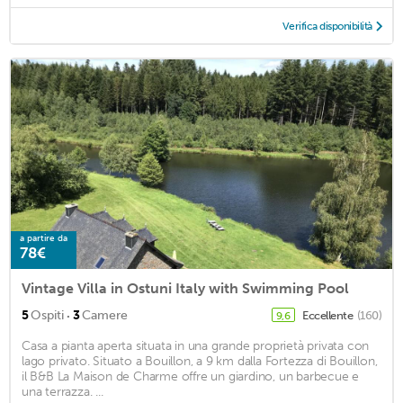
Verifica disponibilità
a partire da
78€
Vintage Villa in Ostuni Italy with Swimming Pool
·
5
Ospiti
3
Camere
Eccellente
(160)
9,6
Casa a pianta aperta situata in una grande proprietà privata con
lago privato. Situato a Bouillon, a 9 km dalla Fortezza di Bouillon,
il B&B La Maison de Charme offre un giardino, un barbecue e
una terrazza. ...