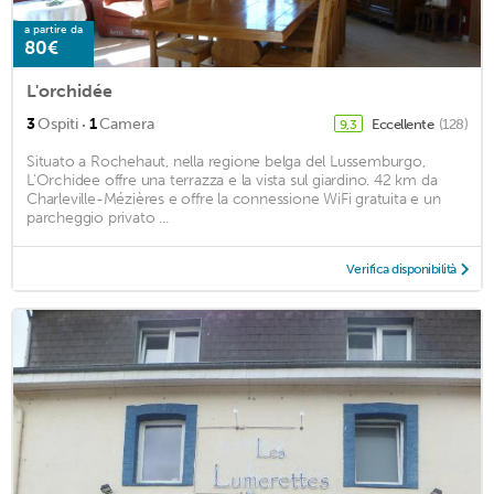
a partire da
80€
L'orchidée
·
3
Ospiti
1
Camera
Eccellente
(128)
9,3
Situato a Rochehaut, nella regione belga del Lussemburgo,
L'Orchidee offre una terrazza e la vista sul giardino. 42 km da
Charleville-Mézières e offre la connessione WiFi gratuita e un
parcheggio privato ...
Verifica disponibilità