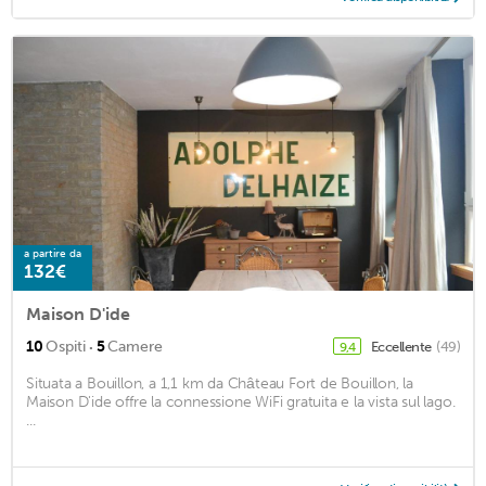
a partire da
132€
Maison D'ide
·
10
Ospiti
5
Camere
Eccellente
(49)
9,4
Situata a Bouillon, a 1,1 km da Château Fort de Bouillon, la
Maison D'ide offre la connessione WiFi gratuita e la vista sul lago.
...