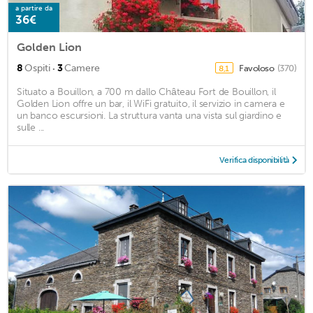
a partire da
36€
Golden Lion
·
8
Ospiti
3
Camere
Favoloso
(370)
8,1
Situato a Bouillon, a 700 m dallo Château Fort de Bouillon, il
Golden Lion offre un bar, il WiFi gratuito, il servizio in camera e
un banco escursioni. La struttura vanta una vista sul giardino e
sulle ...
Verifica disponibilità