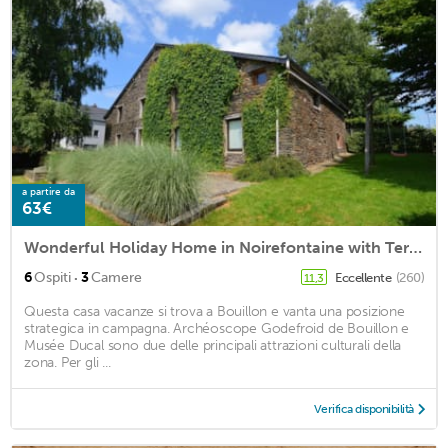
a partire da
63€
Wonderful Holiday Home in Noirefontaine with Terrace, Garden
·
6
Ospiti
3
Camere
Eccellente
(260)
11,3
Questa casa vacanze si trova a Bouillon e vanta una posizione
strategica in campagna. Archéoscope Godefroid de Bouillon e
Musée Ducal sono due delle principali attrazioni culturali della
zona. Per gli ...
Verifica disponibilità