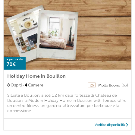
a partire da
70€
Holiday Home in Bouillon
·
8
Ospiti
4
Camere
Molto Buono
(63)
7,5
Situata a Bouillon, a soli 1,2 km dalla fortezza di Château de
Bouillon, la Modern Holiday Home in Bouillon with Terrace offre
un centro fitness, un giardino, attrezzature per barbecue e la
connessione ...
Verifica disponibilità