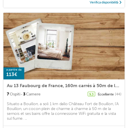
Verifica disponibilità
a partire da
113€
Au 13 Faubourg de France, 160m carrés à 50m de la Semois et 200m de l'animation du centre ville
·
7
Ospiti
3
Camere
Eccellente
(44)
9,3
Situato a Bouillon, a soli 1 km dallo Château Fort de Bouillon, l'A
Bouillon, un cocon plein de charme à charme à 50 m de la
semois et ses bains offre la connessione WiFi gratuita e la vista
sul fiume. ...