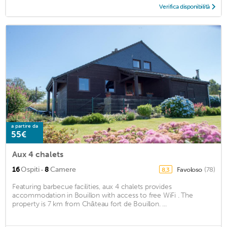
Verifica disponibilità
a partire da
55€
Aux 4 chalets
·
16
Ospiti
8
Camere
Favoloso
(78)
8,3
Featuring barbecue facilities, aux 4 chalets provides
accommodation in Bouillon with access to free WiFi . The
property is 7 km from Château fort de Bouillon. ...