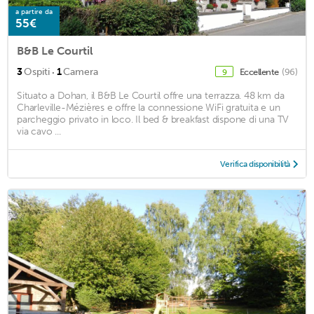
a partire da
55€
B&B Le Courtil
·
3
Ospiti
1
Camera
Eccellente
(96)
9
Situato a Dohan, il B&B Le Courtil offre una terrazza. 48 km da
Charleville-Mézières e offre la connessione WiFi gratuita e un
parcheggio privato in loco. Il bed & breakfast dispone di una TV
via cavo ...
Verifica disponibilità