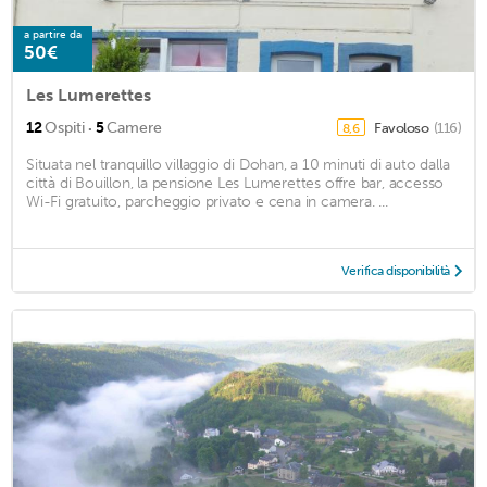
a partire da
50€
Les Lumerettes
·
12
Ospiti
5
Camere
Favoloso
(116)
8,6
Situata nel tranquillo villaggio di Dohan, a 10 minuti di auto dalla
città di Bouillon, la pensione Les Lumerettes offre bar, accesso
Wi-Fi gratuito, parcheggio privato e cena in camera. ...
Verifica disponibilità