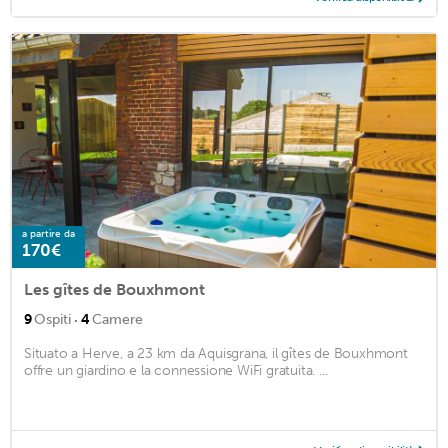
a partire da
170€
Les gîtes de Bouxhmont
·
9
Ospiti
4
Camere
Situato a Herve, a 23 km da Aquisgrana, il gîtes de Bouxhmont
offre un giardino e la connessione WiFi gratuita. ...