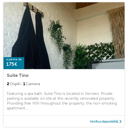
a partire da
175€
Suite Tino
·
2
Ospiti
1
Camera
Featuring a spa bath, Suite Tino is located in Verviers. Private
parking is available on site at this recently renovated property.
Providing free WiFi throughout the property, the non-smoking
apartment ...
Verifica disponibilità