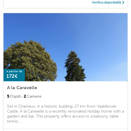
Verifica disponibilità
a partire da
172€
A la Caravelle
·
5
Ospiti
2
Camere
Set in Chaineux, in a historic building, 27 km from Vaalsbroek
Castle, A la Caravelle is a recently renovated holiday home with a
garden and bar. This property offers access to a balcony, table
tennis, ...