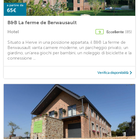
a partire da
65€
B&B La ferme de Berwausault
Hotel
Eccellente
(85)
9
Situato a Herve in una posizione appartata, il B&B La ferme de
Berwausault vanta camere moderne, un parcheggio privato, un
giardino, un'area giochi per bambini, un noleggio di biciclette e la
connessione ...
Verifica disponibilità