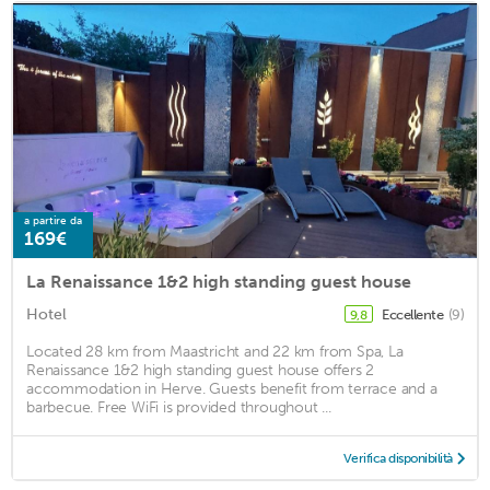
a partire da
169€
La Renaissance 1&2 high standing guest house
Hotel
Eccellente
(9)
9,8
Located 28 km from Maastricht and 22 km from Spa, La
Renaissance 1&2 high standing guest house offers 2
accommodation in Herve. Guests benefit from terrace and a
barbecue. Free WiFi is provided throughout ...
Verifica disponibilità