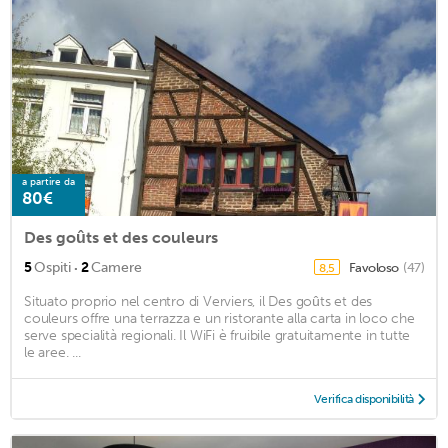
a partire da
80€
Des goûts et des couleurs
·
5
Ospiti
2
Camere
Favoloso
(47)
8,5
Situato proprio nel centro di Verviers, il Des goûts et des
couleurs offre una terrazza e un ristorante alla carta in loco che
serve specialità regionali. Il WiFi è fruibile gratuitamente in tutte
le aree. ...
Verifica disponibilità