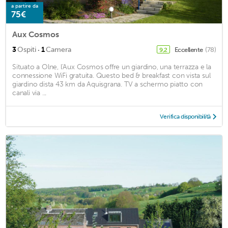
a partire da
75€
Aux Cosmos
·
3
Ospiti
1
Camera
Eccellente
(78)
9,2
Situato a Olne, l'Aux Cosmos offre un giardino, una terrazza e la
connessione WiFi gratuita. Questo bed & breakfast con vista sul
giardino dista 43 km da Aquisgrana. TV a schermo piatto con
canali via ...
Verifica disponibilità