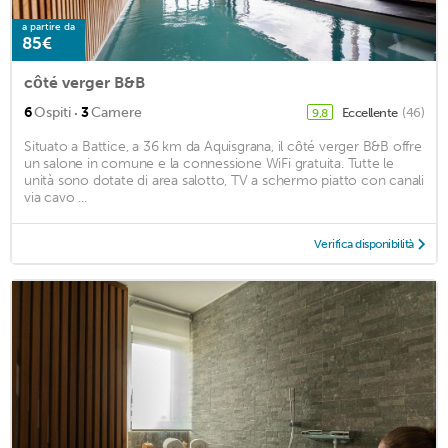
a partire da
85€
côté verger B&B
·
6
Ospiti
3
Camere
Eccellente
(46)
9,8
Situato a Battice, a 36 km da Aquisgrana, il côté verger B&B offre
un salone in comune e la connessione WiFi gratuita. Tutte le
unità sono dotate di area salotto, TV a schermo piatto con canali
via cavo ...
Verifica disponibilità