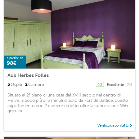
a partire da
98€
Aux Herbes Folles
·
5
Ospiti
2
Camere
Eccellente
(25)
9,3
Situato al 2° piano di una casa del XVIII secolo nel centro di
Herve, a poco più di 5 minuti di auto da Fort de Battice, questo
appartamento con 2 camere da letto offre la connessione WiFi
gratuita. ...
Verifica disponibilità