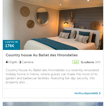
a partire da
176€
Country house Au Ballet des Hirondelles
·
4
Ospiti
1
Camera
Eccellente
(64)
9,9
Country house Au Ballet des Hirondelles is a recently renovated
holiday home in Herve, where guests can make the most of its
garden and barbecue facilities. Featuring full-day security, this
property also ...
Verifica disponibilità