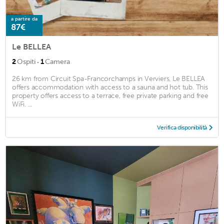
a partire da
87€
Le BELLEA
·
2
Ospiti
1
Camera
26 km from Circuit Spa-Francorchamps in Verviers, Le BELLEA
offers accommodation with access to a sauna and hot tub. This
property offers access to a terrace, free private parking and free
WiFi. ...
Verifica disponibilità