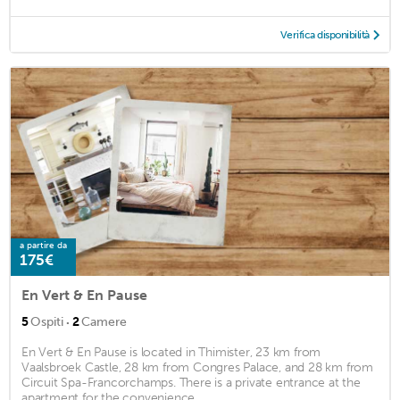
Verifica disponibilità
a partire da
175€
En Vert & En Pause
·
5
Ospiti
2
Camere
En Vert & En Pause is located in Thimister, 23 km from
Vaalsbroek Castle, 28 km from Congres Palace, and 28 km from
Circuit Spa-Francorchamps. There is a private entrance at the
apartment for the convenience ...