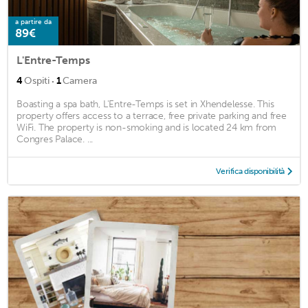
a partire da
89€
L'Entre-Temps
·
4
Ospiti
1
Camera
Boasting a spa bath, L'Entre-Temps is set in Xhendelesse. This
property offers access to a terrace, free private parking and free
WiFi. The property is non-smoking and is located 24 km from
Congres Palace. ...
Verifica disponibilità