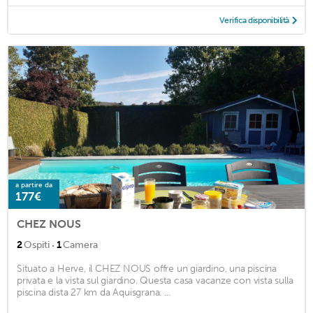
Verifica disponibilità
a partire da
177€
CHEZ NOUS
·
2
Ospiti
1
Camera
Situato a Herve, il CHEZ NOUS offre un giardino, una piscina
privata e la vista sul giardino. Questa casa vacanze con vista sulla
piscina dista 27 km da Aquisgrana. ...