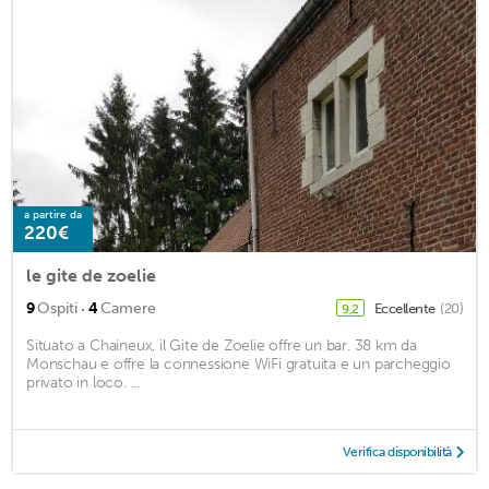
a partire da
220€
le gite de zoelie
·
9
Ospiti
4
Camere
Eccellente
(20)
9,2
Situato a Chaineux, il Gite de Zoelie offre un bar. 38 km da
Monschau e offre la connessione WiFi gratuita e un parcheggio
privato in loco. ...
Verifica disponibilità