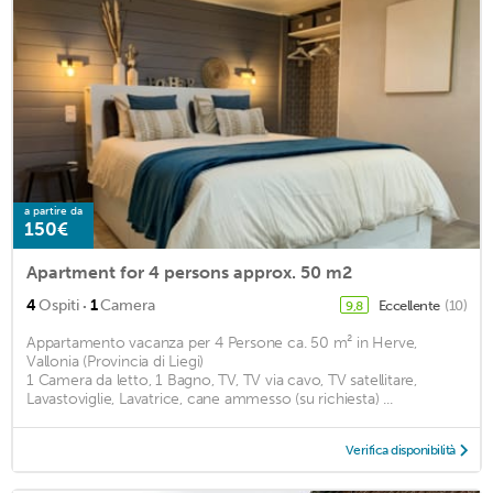
a partire da
150€
Apartment for 4 persons approx. 50 m2
·
4
Ospiti
1
Camera
Eccellente
(10)
9,8
Appartamento vacanza per 4 Persone ca. 50 m² in Herve,
Vallonia (Provincia di Liegi)
1 Camera da letto, 1 Bagno, TV, TV via cavo, TV satellitare,
Lavastoviglie, Lavatrice, cane ammesso (su richiesta) ...
Verifica disponibilità