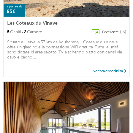
a partire da
85€
Les Coteaux du Vinave
·
5
Ospiti
2
Camere
Eccellente
(16)
9,4
Situato a Herve, a 37 km da Aquisgrana, il Coteaux du Vinave
offre un giardino e la connessione WiFi gratuita. Tutte le unità
sono dotate di area salotto, TV a schermo piatto con canali via
cavo e bagno ...
Verifica disponibilità