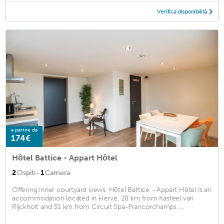
Verifica disponibilità
a partire da
174€
Hôtel Battice - Appart Hôtel
·
2
Ospiti
1
Camera
Offering inner courtyard views, Hôtel Battice - Appart Hôtel is an
accommodation located in Herve, 28 km from Kasteel van
Rijckholt and 31 km from Circuit Spa-Francorchamps. ...