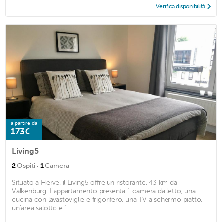
Verifica disponibilità
a partire da
173€
Living5
·
2
Ospiti
1
Camera
Situato a Herve, il Living5 offre un ristorante. 43 km da
Valkenburg. L'appartamento presenta 1 camera da letto, una
cucina con lavastoviglie e frigorifero, una TV a schermo piatto,
un'area salotto e 1 ...