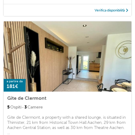
Verifica disponibilità
a partire da
181€
Gite de Clermont
·
5
Ospiti
3
Camere
Gite de Clermont, a property with a shared lounge, is situated in
Thimister, 21 km from Historical Town Hall Aachen, 29 km from
Aachen Central Station, as well as 30 km from Theatre Aachen.
...