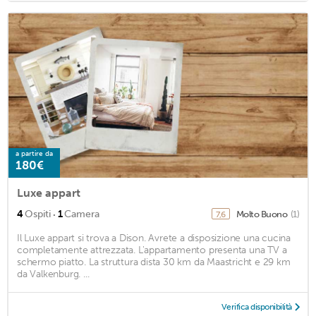
a partire da
180€
Luxe appart
·
4
Ospiti
1
Camera
Molto Buono
(1)
7,6
Il Luxe appart si trova a Dison. Avrete a disposizione una cucina
completamente attrezzata. L'appartamento presenta una TV a
schermo piatto. La struttura dista 30 km da Maastricht e 29 km
da Valkenburg. ...
Verifica disponibilità