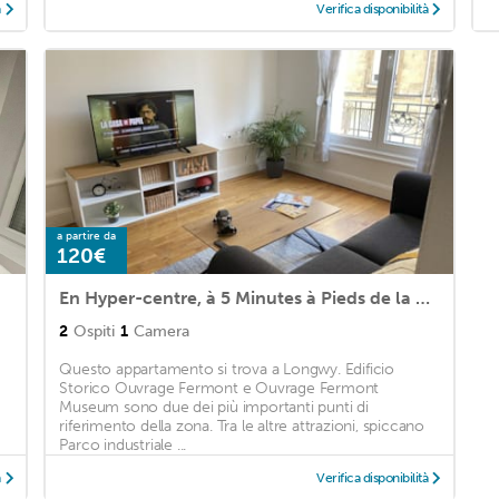
à
Verifica disponibilità
a partire da
120€
En Hyper-centre, à 5 Minutes à Pieds de la Gare, Appart Tout Confort
2
Ospiti
1
Camera
Questo appartamento si trova a Longwy. Edificio
Storico Ouvrage Fermont e Ouvrage Fermont
Museum sono due dei più importanti punti di
riferimento della zona. Tra le altre attrazioni, spiccano
Parco industriale ...
à
Verifica disponibilità