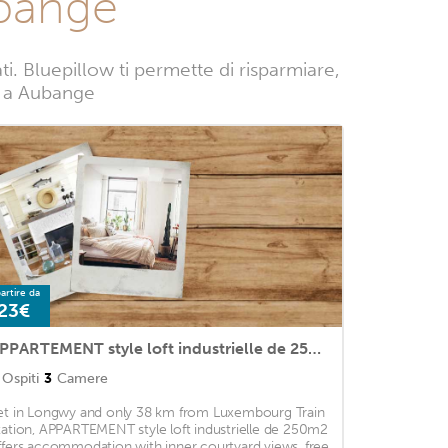
ubange
 Bluepillow ti permette di risparmiare,
ze a Aubange
artire da
23€
APPARTEMENT style loft industrielle de 250m2
Ospiti
3
Camere
et in Longwy and only 38 km from Luxembourg Train
tation, APPARTEMENT style loft industrielle de 250m2
ffers accommodation with inner courtyard views, free