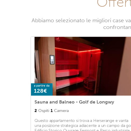
Offer
Abbiamo selezionato le migliori case v
confrontand
a partire da
128€
Sauna and Balneo - Golf de Longwy
2
Ospiti
1
Camera
Questo appartamento si trova a Herserange e vanta
una posizione strategica adiacente a un campo da gol
Edificio Storico Ouvrage Fermont e Parco industriale