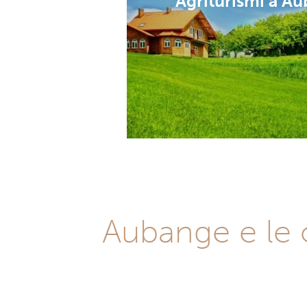
Agriturismi a A
Aubange e le o