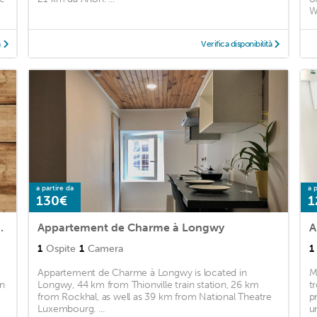
Wi
à
Verifica disponibilità
a partire da
a p
130€
1
 WC et cuisine perso
Appartement de Charme à Longwy
A
1
Ospite
1
Camera
1
Appartement de Charme à Longwy is located in
M
in
Longwy, 44 km from Thionville train station, 26 km
t
from Rockhal, as well as 39 km from National Theatre
p
Luxembourg. ...
u