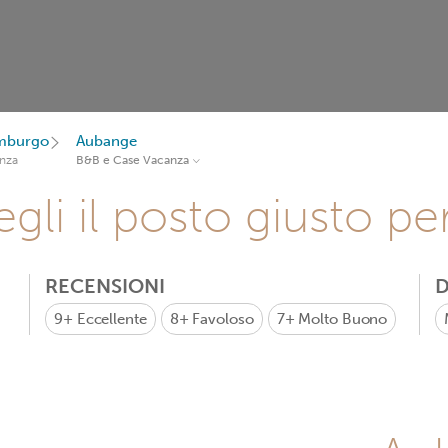
emburgo
Aubange
nza
B&B e Case Vacanza
gli il posto giusto pe
RECENSIONI
D
9+
Eccellente
8+
Favoloso
7+
Molto Buono