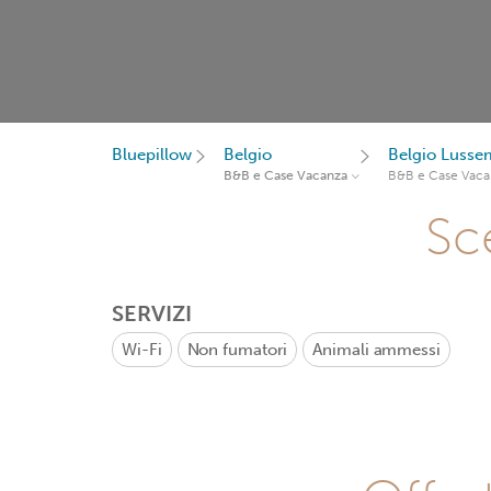
Bluepillow
Belgio
Belgio Luss
B&B e Case Vacanza
B&B e Case Vaca
Sce
SERVIZI
Wi-Fi
Non fumatori
Animali ammessi