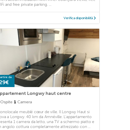
Fi and free private parking. ...
Verifica disponibilità
artire da
29€
ppartement Longwy haut centre
Ospite
1
Camera
onolocale meublé cœur de ville. Il Longwy Haut si
rova a Longwy. 40 km da Amnéville. L'appartamento
resenta 1 camera da letto, una TV a schermo piatto e
n angolo cottura completamente attrezzato con ...