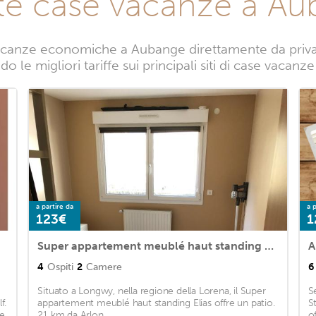
te case vacanze a A
acanze economiche a Aubange direttamente da privati.
o le migliori tariffe sui principali siti di case vacan
a partire da
a p
123€
1
Super appartement meublé haut standing Elias
4
Ospiti
2
Camere
6
Situato a Longwy, nella regione della Lorena, il Super
S
f.
appartement meublé haut standing Elias offre un patio.
S
 e
21 km da Arlon. ...
o