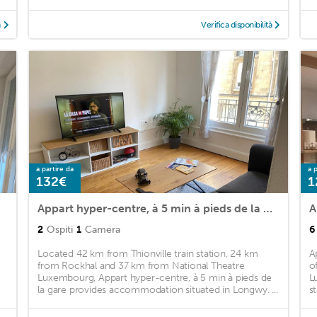
à
Verifica disponibilità
a partire da
a p
132€
1
Appart hyper-centre, à 5 min à pieds de la gare
A
2
Ospiti
1
Camera
6
Located 42 km from Thionville train station, 24 km
A
from Rockhal and 37 km from National Theatre
o
e
Luxembourg, Appart hyper-centre, à 5 min à pieds de
L
la gare provides accommodation situated in Longwy. ...
s