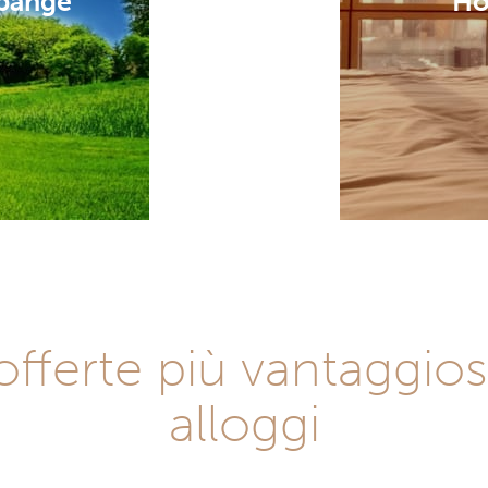
ubange
Ho
fferte più vantaggiose
alloggi