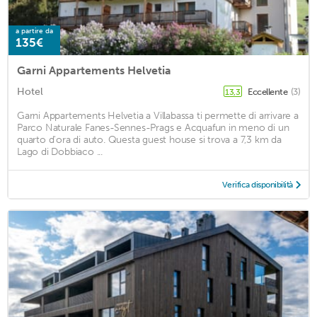
a partire da
135€
Garni Appartements Helvetia
Hotel
Eccellente
(3)
13,3
Garni Appartements Helvetia a Villabassa ti permette di arrivare a
Parco Naturale Fanes-Sennes-Prags e Acquafun in meno di un
quarto d'ora di auto. Questa guest house si trova a 7,3 km da
Lago di Dobbiaco ...
Verifica disponibilità