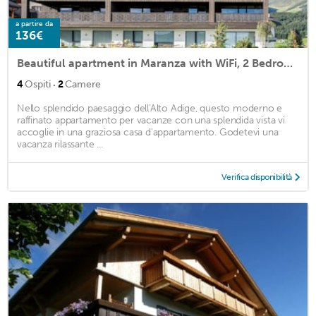
a partire da
136€
Beautiful apartment in Maranza with WiFi, 2 Bedrooms and Sauna
·
4
Ospiti
2
Camere
Nello splendido paesaggio dell'Alto Adige, questo moderno e
raffinato appartamento per vacanze con una splendida vista vi
accoglie in una graziosa casa d'appartamento. Godetevi una
vacanza rilassante ...
Verifica disponibilità