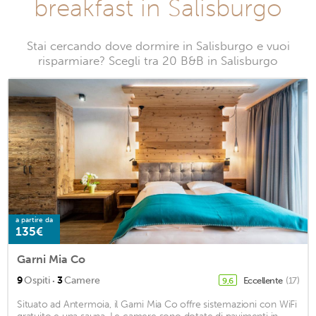
breakfast in Salisburgo
Stai cercando dove dormire in Salisburgo e vuoi
risparmiare? Scegli tra 20 B&B in Salisburgo
a partire da
135€
Garni Mia Co
·
9
Ospiti
3
Camere
Eccellente
(17)
9,6
Situato ad Antermoia, il Garni Mia Co offre sistemazioni con WiFi