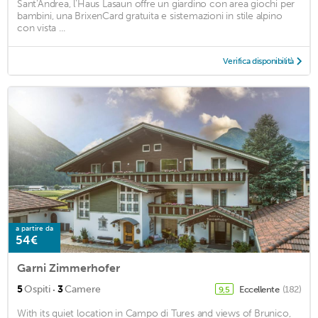
Sant'Andrea, l'Haus Lasaun offre un giardino con area giochi per
bambini, una BrixenCard gratuita e sistemazioni in stile alpino
con vista ...
Verifica disponibilità
a partire da
54€
Garni Zimmerhofer
·
5
Ospiti
3
Camere
Eccellente
(182)
9,5
With its quiet location in Campo di Tures and views of Brunico,