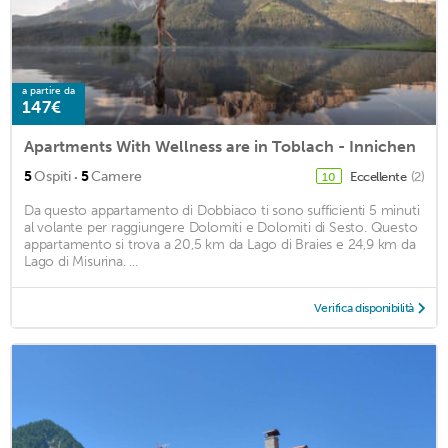
a partire da
147€
Apartments With Wellness are in Toblach - Innichen
·
5
Ospiti
5
Camere
Eccellente
(2)
10
Da questo appartamento di Dobbiaco ti sono sufficienti 5 minuti
al volante per raggiungere Dolomiti e Dolomiti di Sesto. Questo
appartamento si trova a 20,5 km da Lago di Braies e 24,9 km da
Lago di Misurina. ...
Verifica disponibilità