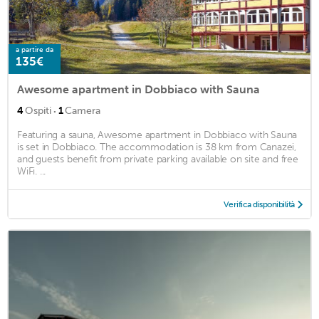
a partire da
135€
Awesome apartment in Dobbiaco with Sauna
·
4
Ospiti
1
Camera
Featuring a sauna, Awesome apartment in Dobbiaco with Sauna
is set in Dobbiaco. The accommodation is 38 km from Canazei,
and guests benefit from private parking available on site and free
WiFi. ...
Verifica disponibilità