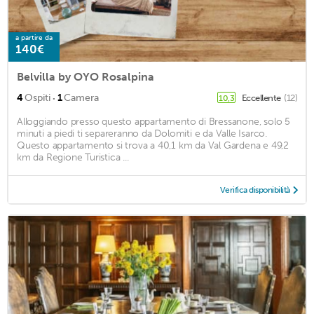
a partire da
140€
Belvilla by OYO Rosalpina
·
4
Ospiti
1
Camera
Eccellente
(12)
10,3
Alloggiando presso questo appartamento di Bressanone, solo 5
minuti a piedi ti separeranno da Dolomiti e da Valle Isarco.
Questo appartamento si trova a 40,1 km da Val Gardena e 49,2
km da Regione Turistica ...
Verifica disponibilità