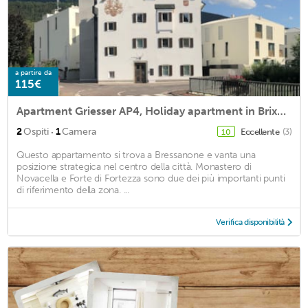
a partire da
115€
Apartment Griesser AP4, Holiday apartment in Brixen City (BrixenCard inklusive)
·
2
Ospiti
1
Camera
Eccellente
(3)
10
Questo appartamento si trova a Bressanone e vanta una
posizione strategica nel centro della città. Monastero di
Novacella e Forte di Fortezza sono due dei più importanti punti
di riferimento della zona. ...
Verifica disponibilità