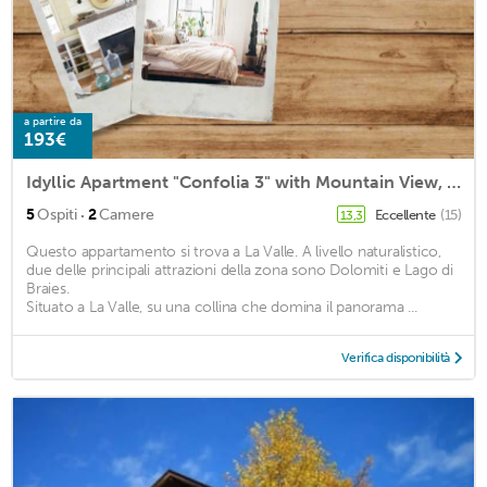
a partire da
193€
Idyllic Apartment "Confolia 3" with Mountain View, Garden & Wi-Fi
·
5
Ospiti
2
Camere
Eccellente
(15)
13,3
Questo appartamento si trova a La Valle. A livello naturalistico,
due delle principali attrazioni della zona sono Dolomiti e Lago di
Braies.
Situato a La Valle, su una collina che domina il panorama ...
Verifica disponibilità