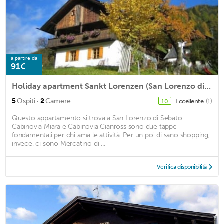
a partire da
91€
Holiday apartment Sankt Lorenzen (San Lorenzo di Sebato) for 2 - 5 persons with 2 bedrooms - Holiday
·
5
Ospiti
2
Camere
Eccellente
(1)
10
Questo appartamento si trova a San Lorenzo di Sebato.
Cabinovia Miara e Cabinovia Cianross sono due tappe
fondamentali per chi ama le attività. Per un po' di sano shopping,
invece, ci sono Mercatino di ...
Verifica disponibilità