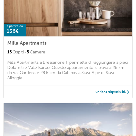
a partire da
136€
Milla Apartments
·
15
Ospiti
5
Camere
Milla Apartments a Bressanone ti permette di raggiungere a piedi
Dolomiti e Valle Isarco. Questo appartamento si trova a 25 km
da Val Gardena e 28,6 km da Cabinovia Siusi-Alpe di Siusi.
Alloggia ...
Verifica disponibilità