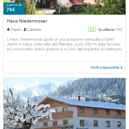
a partire da
74€
Haus Niedermoser
·
4
Ospiti
2
Camere
Eccellente
(46)
9,3
L'Haus Niedermoser gode di una posizione tranquilla a Sankt
Jakob in Haus, nella valle del Pillersee, a soli 200 m dalla fermata
più vicina dello skibus gratuito e a 1 km dall'impianto di risalita più
...
Verifica disponibilità