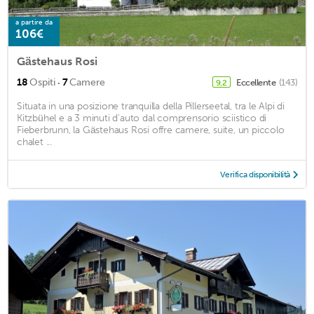
a partire da
106€
Gästehaus Rosi
·
18
Ospiti
7
Camere
Eccellente
(143)
9,2
Situata in una posizione tranquilla della Pillerseetal, tra le Alpi di
Kitzbühel e a 3 minuti d'auto dal comprensorio sciistico di
Fieberbrunn, la Gästehaus Rosi offre camere, suite, un piccolo
chalet ...
Verifica disponibilità