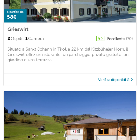
a partire da
58€
Grieswirt
·
2
Ospiti
1
Camera
Eccellente
(70)
9,2
Situato a Sankt Johann in Tirol, a 22 km dal Kitzbüheler Horn, il
Grieswirt offre un ristorante, un parcheggio privato gratuito, un
giardino e una terrazza. ...
Verifica disponibilità