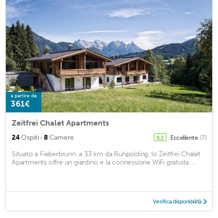
a partire da
361€
Zeitfrei Chalet Apartments
·
24
Ospiti
8
Camere
Eccellente
(7)
9,2
Situato a Fieberbrunn, a 33 km da Ruhpolding, lo Zeitfrei Chalet
Apartments offre un giardino e la connessione WiFi gratuita. ...
Verifica disponibilità