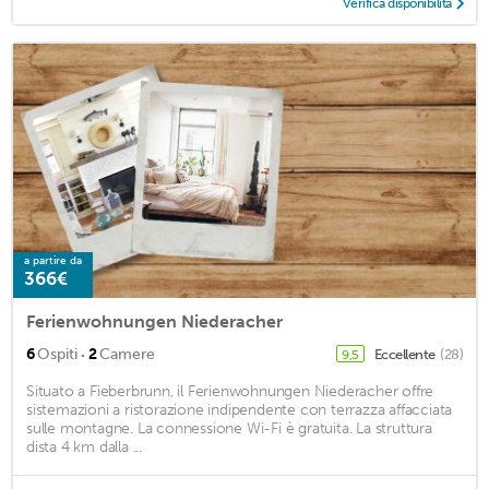
Verifica disponibilità
a partire da
366€
Ferienwohnungen Niederacher
·
6
Ospiti
2
Camere
Eccellente
(28)
9,5
Situato a Fieberbrunn, il Ferienwohnungen Niederacher offre
sistemazioni a ristorazione indipendente con terrazza affacciata
sulle montagne. La connessione Wi-Fi è gratuita. La struttura
dista 4 km dalla ...