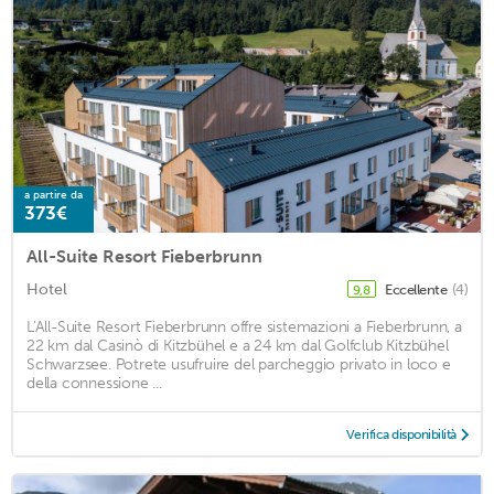
a partire da
373€
All-Suite Resort Fieberbrunn
Hotel
Eccellente
(4)
9,8
L'All-Suite Resort Fieberbrunn offre sistemazioni a Fieberbrunn, a
22 km dal Casinò di Kitzbühel e a 24 km dal Golfclub Kitzbühel
Schwarzsee. Potrete usufruire del parcheggio privato in loco e
della connessione ...
Verifica disponibilità