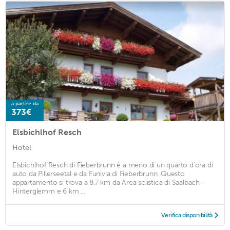
a partire da
373€
Elsbichlhof Resch
Hotel
Elsbichlhof Resch di Fieberbrunn è a meno di un quarto d'ora di
auto da Pillerseetal e da Funivia di Fieberbrunn. Questo
appartamento si trova a 8,7 km da Area sciistica di Saalbach-
Hinterglemm e 6 km ...
Verifica disponibilità