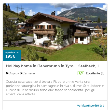
a partire da
195€
Holiday home in Fieberbrunn in Tyrol - Saalbach, Leogang, Hochfilzen, Kitzbühel
·
6
Ospiti
3
Camere
Eccellente
(3)
9,3
Questa casa vacanze si trova a Fieberbrunn e vanta una
posizione strategica in campagna e in riva al fiume. Streuböden e
Funivia di Fieberbrunn sono due tappe fondamentali per gli
amanti delle attività. ...
Verifica disponibilità