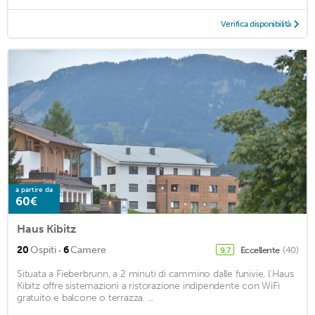
Verifica disponibilità
a partire da
60€
Haus Kibitz
·
20
Ospiti
6
Camere
Eccellente
(40)
9,7
Situata a Fieberbrunn, a 2 minuti di cammino dalle funivie, l'Haus
Kibitz offre sistemazioni a ristorazione indipendente con WiFi
gratuito e balcone o terrazza. ...