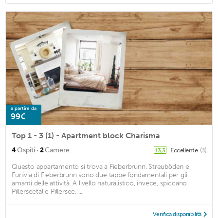
a partire da
99€
Top 1 - 3 (1) - Apartment block Charisma
·
4
Ospiti
2
Camere
Eccellente
(3)
13,3
Questo appartamento si trova a Fieberbrunn. Streuböden e
Funivia di Fieberbrunn sono due tappe fondamentali per gli
amanti delle attività. A livello naturalistico, invece, spiccano
Pillerseetal e Pillersee. ...
Verifica disponibilità