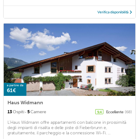
Verifica disponibilità
a partire da
61€
Haus Widmann
·
13
Ospiti
5
Camere
Eccellente
(68)
9,4
L'Haus Widmann offre appartamenti con balcone in prossimità
degli impianti di risalita e delle piste di Fieberbrunn e,
gratuitamente, il parcheggio e la connessione Wi-Fi. ...