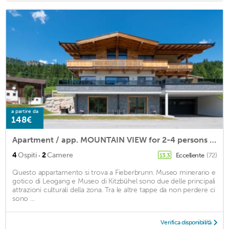
a partire da
148€
Apartment / app. MOUNTAIN VIEW for 2-4 persons 69m²
·
4
Ospiti
2
Camere
Eccellente
(72)
13,3
Questo appartamento si trova a Fieberbrunn. Museo minerario e
gotico di Leogang e Museo di Kitzbühel sono due delle principali
attrazioni culturali della zona. Tra le altre tappe da non perdere ci
sono ...
Verifica disponibilità