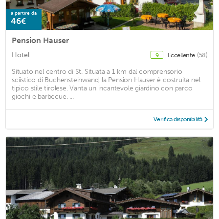
a partire da
46€
Pension Hauser
Hotel
Eccellente
(58)
9
Situato nel centro di St. Situata a 1 km dal comprensorio
sciistico di Buchensteinwand, la Pension Hauser è costruita nel
tipico stile tirolese. Vanta un incantevole giardino con parco
giochi e barbecue. ...
Verifica disponibilità