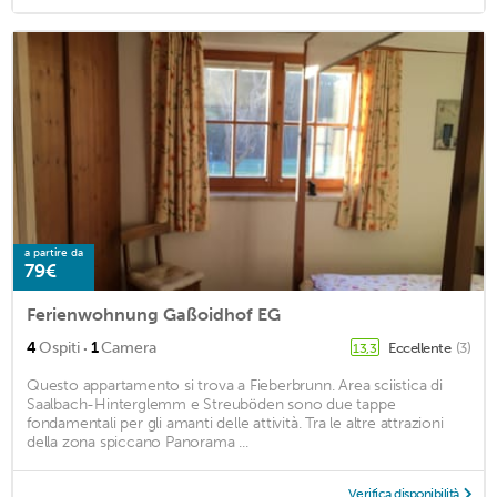
a partire da
79€
Ferienwohnung Gaßoidhof EG
·
4
Ospiti
1
Camera
Eccellente
(3)
13,3
Questo appartamento si trova a Fieberbrunn. Area sciistica di
Saalbach-Hinterglemm e Streuböden sono due tappe
fondamentali per gli amanti delle attività. Tra le altre attrazioni
della zona spiccano Panorama ...
Verifica disponibilità