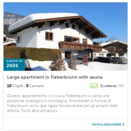
a partire da
260€
Large apartment in Fieberbrunn with sauna
·
10
Ospiti
5
Camere
Eccellente
(59)
12,7
Questo appartamento si trova a Fieberbrunn e vanta una
posizione strategica in montagna. Streuböden e Funivia di
Fieberbrunn sono due tappe fondamentali per gli amanti delle
attività. Tra le altre attrazioni ...
Verifica disponibilità