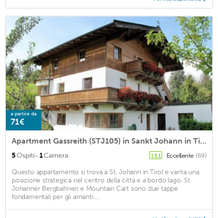
a partire da
71€
Apartment Gassreith (STJ105) in Sankt Johann in Tirol - 5 persons, 1 bedrooms
·
5
Ospiti
1
Camera
Eccellente
(69)
13,1
Questo appartamento si trova a St. Johann in Tirol e vanta una
posizione strategica nel centro della città e a bordo lago. St.
Johanner Bergbahnen e Mountain Cart sono due tappe
fondamentali per gli amanti ...