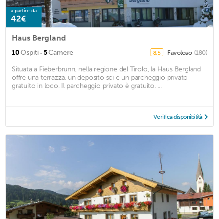
a partire da
42€
Haus Bergland
·
10
Ospiti
5
Camere
Favoloso
(180)
8,5
Situata a Fieberbrunn, nella regione del Tirolo, la Haus Bergland
offre una terrazza, un deposito sci e un parcheggio privato
gratuito in loco. Il parcheggio privato è gratuito. ...
Verifica disponibilità