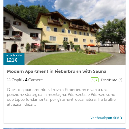
a partire da
121€
Modern Apartment in Fieberbrunn with Sauna
·
11
Ospiti
4
Camere
Eccellente
(3)
9,3
Questo appartamento si trova a Fieberbrunn e vanta una
posizione strategica in montagna. Pillerseetal e Pillersee sono
due tappe fondamentali per gli amanti della natura. Tra le altre
attrazioni della ...
Verifica disponibilità