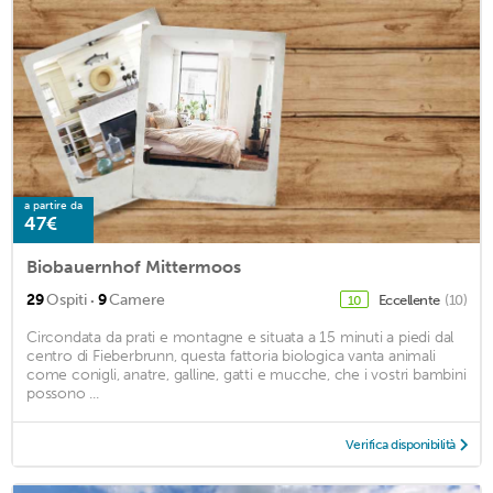
a partire da
47€
Biobauernhof Mittermoos
·
29
Ospiti
9
Camere
Eccellente
(10)
10
Circondata da prati e montagne e situata a 15 minuti a piedi dal
centro di Fieberbrunn, questa fattoria biologica vanta animali
come conigli, anatre, galline, gatti e mucche, che i vostri bambini
possono ...
Verifica disponibilità