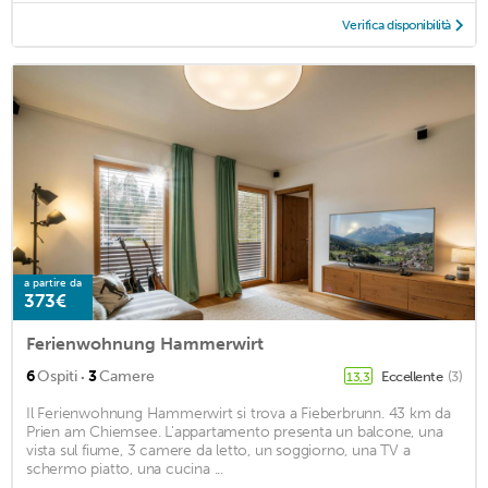
Verifica disponibilità
a partire da
373€
Ferienwohnung Hammerwirt
·
6
Ospiti
3
Camere
Eccellente
(3)
13,3
Il Ferienwohnung Hammerwirt si trova a Fieberbrunn. 43 km da
Prien am Chiemsee. L'appartamento presenta un balcone, una
vista sul fiume, 3 camere da letto, un soggiorno, una TV a
schermo piatto, una cucina ...