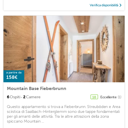
Verifica disponibilità
a partire da
158€
Mountain Base Fieberbrunn
·
6
Ospiti
2
Camere
Eccellente
(1)
10
Questo appartamento si trova a Fieberbrunn. Streuböden e Area
sciistica di Saalbach-Hinterglemm sono due tappe fondamentali
per gli amanti delle attività. Tra le altre attrazioni della zona
spiccano Mountain ...