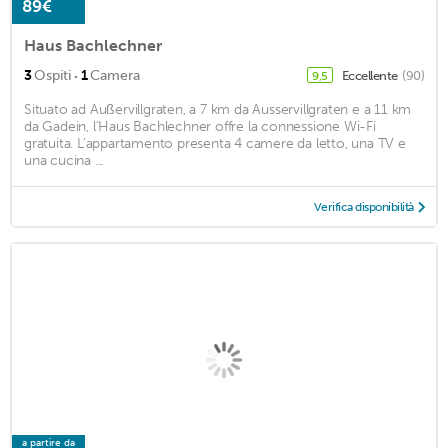
89€
Haus Bachlechner
·
3
Ospiti
1
Camera
Eccellente
(90)
9,5
Situato ad Außervillgraten, a 7 km da Ausservillgraten e a 11 km
da Gadein, l'Haus Bachlechner offre la connessione Wi-Fi
gratuita. L'appartamento presenta 4 camere da letto, una TV e
una cucina ...
Verifica disponibilità
a partire da