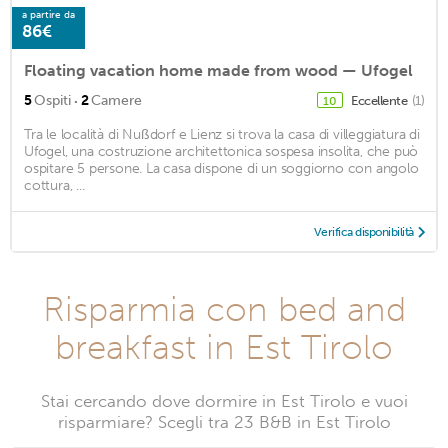
a partire da
86€
Floating vacation home made from wood — Ufogel
·
5
Ospiti
2
Camere
Eccellente
(1)
10
Tra le località di Nußdorf e Lienz si trova la casa di villeggiatura di
Ufogel, una costruzione architettonica sospesa insolita, che può
ospitare 5 persone. La casa dispone di un soggiorno con angolo
cottura, ...
Verifica disponibilità
Risparmia con bed and
breakfast in Est Tirolo
Stai cercando dove dormire in Est Tirolo e vuoi
risparmiare? Scegli tra 23 B&B in Est Tirolo