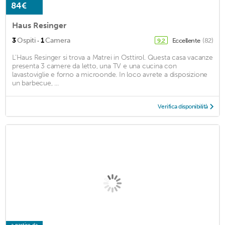
84€
Haus Resinger
·
3
Ospiti
1
Camera
Eccellente
(82)
9,2
L'Haus Resinger si trova a Matrei in Osttirol. Questa casa vacanze
presenta 3 camere da letto, una TV e una cucina con
lavastoviglie e forno a microonde. In loco avrete a disposizione
un barbecue, ...
Verifica disponibilità
a partire da