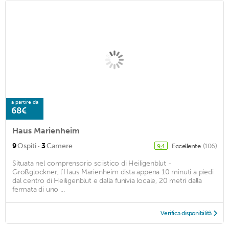
a partire da
68€
Haus Marienheim
·
9
Ospiti
3
Camere
Eccellente
(106)
9,4
Situata nel comprensorio sciistico di Heiligenblut -
Großglockner, l'Haus Marienheim dista appena 10 minuti a piedi
dal centro di Heiligenblut e dalla funivia locale, 20 metri dalla
fermata di uno ...
Verifica disponibilità