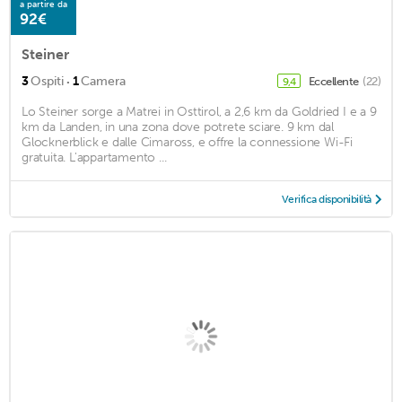
a partire da
92€
Steiner
·
3
Ospiti
1
Camera
Eccellente
(22)
9,4
Lo Steiner sorge a Matrei in Osttirol, a 2,6 km da Goldried I e a 9
km da Landen, in una zona dove potrete sciare. 9 km dal
Glocknerblick e dalle Cimaross, e offre la connessione Wi-Fi
gratuita. L'appartamento ...
Verifica disponibilità