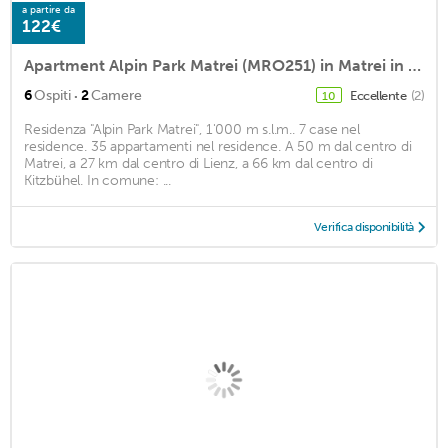
a partire da
122€
Apartment Alpin Park Matrei (MRO251) in Matrei in Osttirol - 6 persons, 2 bedrooms
·
6
Ospiti
2
Camere
Eccellente
(2)
10
Residenza "Alpin Park Matrei", 1'000 m s.l.m.. 7 case nel
residence. 35 appartamenti nel residence. A 50 m dal centro di
Matrei, a 27 km dal centro di Lienz, a 66 km dal centro di
Kitzbühel. In comune: ...
Verifica disponibilità