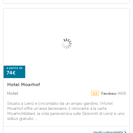
a partire da
74€
Hotel Moarhof
Hotel
Favoloso
(403)
8,8
Situato a Lienz e circondato da un ampio giardino, l'Hotel
Moarhof offre un'area benessere, il ristorante à la carte
Moarhofstüberl, la vista panoramica sulle Dolomiti di Lienz e uno
skibus gratuito ...
Verifica disponibilità