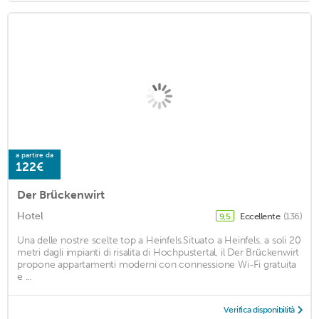
a partire da
122€
Der Brückenwirt
Hotel
Eccellente
(136)
9,5
Una delle nostre scelte top a Heinfels.Situato a Heinfels, a soli 20
metri dagli impianti di risalita di Hochpustertal, il Der Brückenwirt
propone appartamenti moderni con connessione Wi-Fi gratuita
e ...
Verifica disponibilità