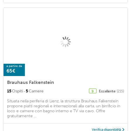
a partire da
65€
Brauhaus Falkenstein
·
15
Ospiti
5
Camere
Eccellente
(215)
9
Situata nella periferia di Lienz, la struttura Brauhaus Falkenstein
propone piatti regionali e internazionali alla carta, un birrificio in
loco e camere con bagno interno e TV via cavo. Offre
gratuitamente ...
Verifica disponibilità