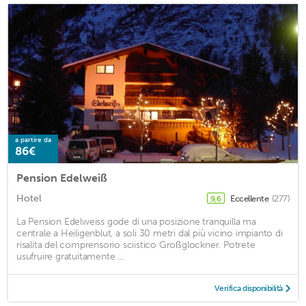
a partire da
86€
Pension Edelweiß
Hotel
Eccellente
(277)
9,6
La Pension Edelweiss gode di una posizione tranquilla ma
centrale a Heiligenblut, a soli 30 metri dal più vicino impianto di
risalita del comprensorio sciistico Großglockner. Potrete
usufruire gratuitamente ...
Verifica disponibilità