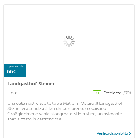
a partire da
66€
Landgasthof Steiner
Hotel
Eccellente
(270)
9,1
Una delle nostre scelte top a Matrei in Osttirol.Il Landgasthof
Steiner vi attende a 3 km dal comprensorio sciistico
Großglockner e vanta alloggi dallo stile rustico, un ristorante
specializzato in gastronomia ...
Verifica disponibilità