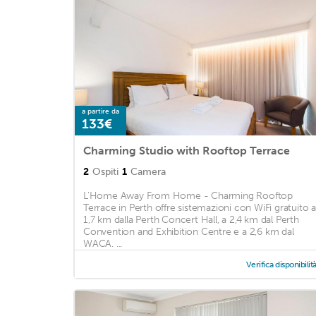
a partire da
133€
Charming Studio with Rooftop Terrace
2
Ospiti
1
Camera
L'Home Away From Home - Charming Rooftop
Terrace in Perth offre sistemazioni con WiFi gratuito a
1,7 km dalla Perth Concert Hall, a 2,4 km dal Perth
Convention and Exhibition Centre e a 2,6 km dal
WACA. ...
Verifica disponibilit