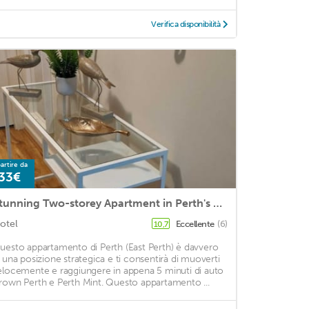
Verifica disponibilità
artire da
33€
Stunning Two-storey Apartment in Perth's CBD
otel
Eccellente
(6)
10,7
uesto appartamento di Perth (East Perth) è davvero
n una posizione strategica e ti consentirà di muoverti
elocemente e raggiungere in appena 5 minuti di auto
rown Perth e Perth Mint. Questo appartamento ...