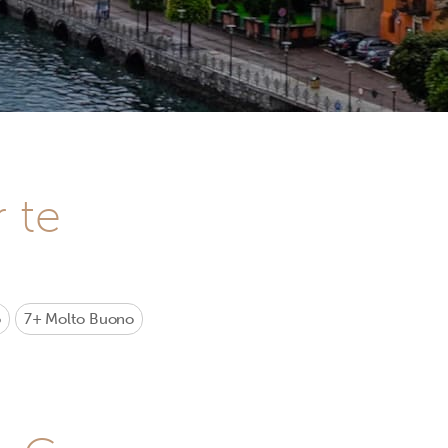
r te
o
7+
Molto Buono