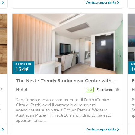
à
Verifica disponibilità
a partire da
a p
134€
1
The Nest - Trendy Studio near Center with Roof Terrace
P
Hotel
H
83)
Eccellente
(6)
9,3
Scegliendo questo appartamento di Perth (Centro
P
e
Città di Perth) avrai il vantaggio di muoverti
st
o
agevolmente e arrivare a Crown Perth e Western
S
Australian Museum in soli 10 minuti di auto. Questo
s
appartamento ...
à
Verifica disponibilità