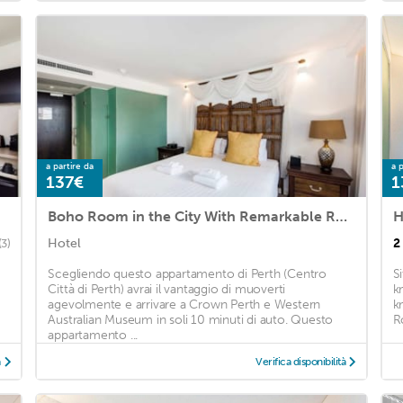
a partire da
a p
137€
1
Boho Room in the City With Remarkable Rooftop
Hotel
2
(3)
Scegliendo questo appartamento di Perth (Centro
S
Città di Perth) avrai il vantaggio di muoverti
k
agevolmente e arrivare a Crown Perth e Western
k
Australian Museum in soli 10 minuti di auto. Questo
R
appartamento ...
à
Verifica disponibilità