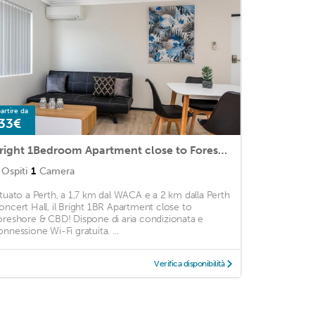
artire da
33€
Bright 1Bedroom Apartment close to Foreshore and CBD
Ospiti
1
Camera
ituato a Perth, a 1,7 km dal WACA e a 2 km dalla Perth
oncert Hall, il Bright 1BR Apartment close to
oreshore & CBD! Dispone di aria condizionata e
onnessione Wi-Fi gratuita. ...
Verifica disponibilità