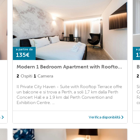
a partire da
a p
135€
1
Modern 1 Bedroom Apartment with Rooftop Terrace
2
Ospiti
1
Camera
2
Il Private City Haven - Suite with Rooftop Terrace offre
S
un balcone e si trova a Perth, a soli 1,7 km dalla Perth
C
Concert Hall e a 1,9 km dal Perth Convention and
F
Exhibition Centre. ...
c
à
Verifica disponibilità