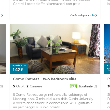
Central Located offre sistemazioni con patio ...
b
à
Verifica disponibilità
a partire da
a p
142€
1
Como Retreat - two bedroom villa
P
5
Ospiti
2
Camere
3
21)
Eccellente
(3)
13,3
a
Il Como Retreat sorge nel tranquillo sobborgo di
S
o
Manning, a soli 3 minuti di auto dalla Curtin University.
E
A vostra disposizione la connessione Wi-Fi gratuita e
a
un parcheggio su suolo privato. ...
di