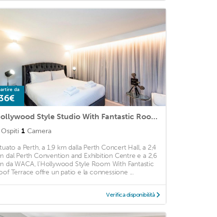
artire da
36€
Hollywood Style Studio With Fantastic Roof Terrace
Ospiti
1
Camera
ituato a Perth, a 1,9 km dalla Perth Concert Hall, a 2,4
m dal Perth Convention and Exhibition Centre e a 2,6
m da WACA, l'Hollywood Style Room With Fantastic
oof Terrace offre un patio e la connessione ...
Verifica disponibilità