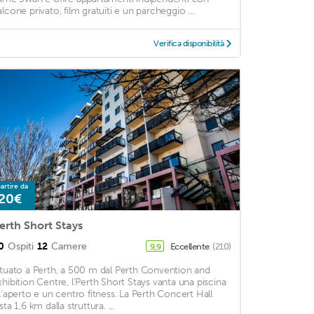
alcone privato, film gratuiti e un parcheggio ...
Verifica disponibilità
artire da
20€
erth Short Stays
0
Ospiti
12
Camere
Eccellente
(210)
9,9
ituato a Perth, a 500 m dal Perth Convention and
xhibition Centre, l'Perth Short Stays vanta una piscina
ll'aperto e un centro fitness. La Perth Concert Hall
sta 1,6 km dalla struttura. ...