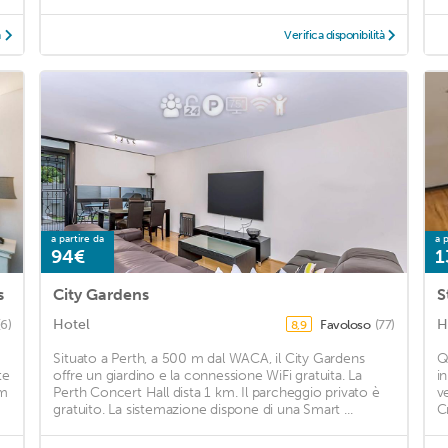
à
Verifica disponibilità
a partire da
a p
94€
1
s
City Gardens
Hotel
H
(6)
Favoloso
(77)
8,9
Situato a Perth, a 500 m dal WACA, il City Gardens
Q
te
offre un giardino e la connessione WiFi gratuita. La
i
km
Perth Concert Hall dista 1 km. Il parcheggio privato è
v
gratuito. La sistemazione dispone di una Smart ...
C