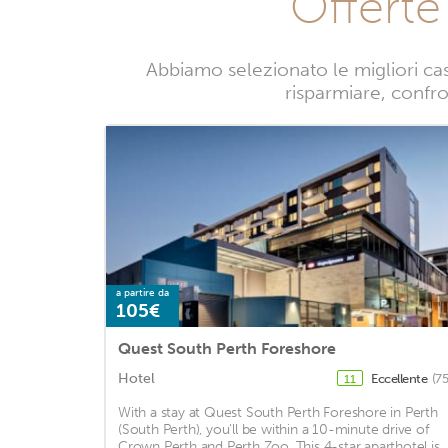
Offert
Abbiamo selezionato le migliori ca
risparmiare, confro
a partire da
105€
Quest South Perth Foreshore
Hotel
Eccellente
(7
11
With a stay at Quest South Perth Foreshore in Perth
(South Perth), you'll be within a 10-minute drive of
Crown Perth and Perth Zoo. This 4-star aparthotel is