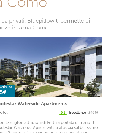
na Como
 privati. Bluepillow ti permette di
vacanze in zona Como
artire da
5€
odestar Waterside Apartments
otel
Eccellente
(3466)
9,1
on le migliori attrazioni di Perth a portata di mano, il
odestar Waterside Apartments si affaccia sul bellissimo
iume Swan e offre appartamenti indipendenti con