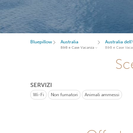
Bluepillow
Australia
Australia dell
B&B e Case Vacanza
B&B e Case Vaca
Sce
SERVIZI
Wi-Fi
Non fumatori
Animali ammessi