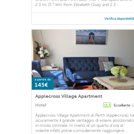
2.3 mi (3.7 km) from Elizabeth Quay and 2.3 ...
Verifica disponibilit
a partire da
145€
Applecross Village Apartment
Hotel
Eccellente
(
13,3
Applecross Village Apartment di Perth (Applecross) h
sicuramente il grande vantaggio di essere posizionat
in modo ottimale. In meno di un quarto d'ora al
volante infatti potrai comodamente raggiungere ...