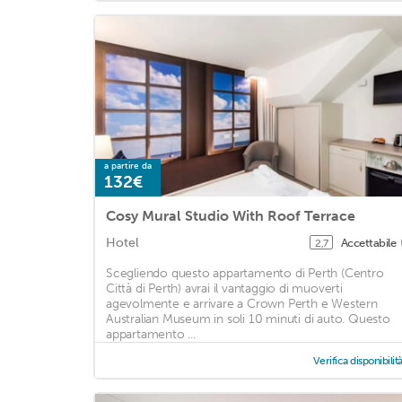
a partire da
132€
Cosy Mural Studio With Roof Terrace
Hotel
Accettabile
2,7
Scegliendo questo appartamento di Perth (Centro
Città di Perth) avrai il vantaggio di muoverti
agevolmente e arrivare a Crown Perth e Western
Australian Museum in soli 10 minuti di auto. Questo
appartamento ...
Verifica disponibilit