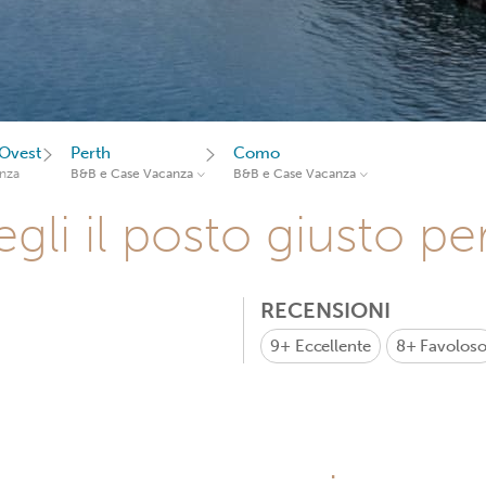
'Ovest
Perth
Como
nza
B&B e Case Vacanza
B&B e Case Vacanza
gli il posto giusto pe
RECENSIONI
9+
Eccellente
8+
Favolos