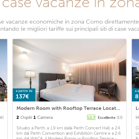
e case vacanze in zo
se vacanze economiche in zona Como direttamente da
ntando le migliori tariffe sui principali siti di case 
a partire da
a p
137€
8
Modern Room with Rooftop Terrace Located Centrally
L
2
Ospiti
1
Camera
H
58)
Eccellente
(15)
10,7
Situato a Perth, a 1,9 km dalla Perth Concert Hall, a 2,4
C
km dal Perth Convention and Exhibition Centre e a 2,6
L
km dal WACA, il Modern Room w Rooftop Terrace -
f