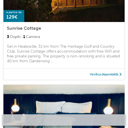
a partire da
129€
Sunrise Cottage
·
3
Ospiti
1
Camera
Set in Healesville, 31 km from The Heritage Golf and Country
Club, Sunrise Cottage offers accommodation with free WiFi and
free private parking. The property is non-smoking and is situated
40 km from Dandenong ...
Verifica disponibilità