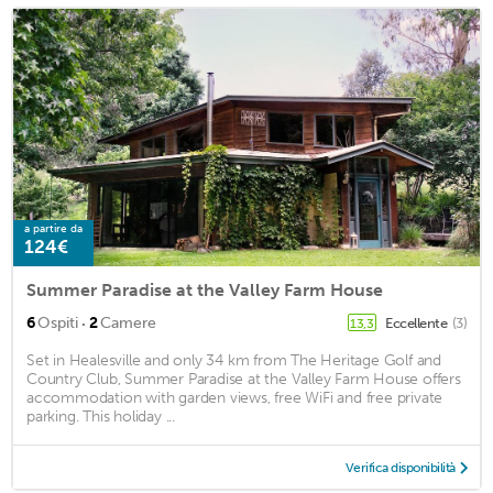
a partire da
124€
Summer Paradise at the Valley Farm House
·
6
Ospiti
2
Camere
Eccellente
(3)
13,3
Set in Healesville and only 34 km from The Heritage Golf and
Country Club, Summer Paradise at the Valley Farm House offers
accommodation with garden views, free WiFi and free private
parking. This holiday ...
Verifica disponibilità