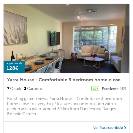
a partire da
128€
Yarra House - Comfortable 3 bedroom home close to everything!
·
7
Ospiti
3
Camere
Eccellente
(42)
13,3
Boasting garden views, Yarra House - Comfortable 3 bedroom
home close to everything! features accommodation with a
garden and a patio, around 39 km from Dandenong Ranges
Botanic Garden. ...
Verifica disponibilità