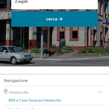
cerca
Navigazione
Healesville
B&B e Case Vacanza Healesville