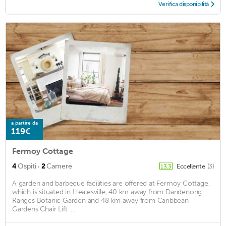
Verifica disponibilità
a partire da
119€
Fermoy Cottage
·
4
Ospiti
2
Camere
Eccellente
(3)
13,3
A garden and barbecue facilities are offered at Fermoy Cottage,
which is situated in Healesville, 40 km away from Dandenong
Ranges Botanic Garden and 48 km away from Caribbean
Gardens Chair Lift. ...