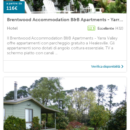
a partire da
116€
Brentwood Accommodation B&B Apartments - Yarra Valley
Hotel
Eccellente
(432)
12,3
Il Brentwood Accommodation B&B Apartments - Yarra Valley
offre appartamenti con parcheggio gratuito a Healesville. Gli
appartamenti sono dotati di angolo cottura essenziale, TV a
schermo piatto con canali ...
Verifica disponibilità