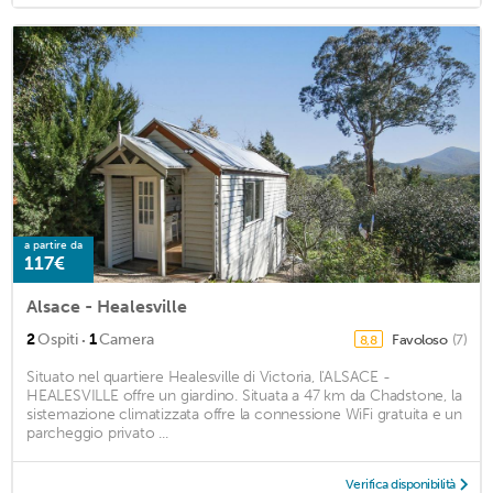
a partire da
117€
Alsace - Healesville
·
2
Ospiti
1
Camera
Favoloso
(7)
8,8
Situato nel quartiere Healesville di Victoria, l'ALSACE -
HEALESVILLE offre un giardino. Situata a 47 km da Chadstone, la
sistemazione climatizzata offre la connessione WiFi gratuita e un
parcheggio privato ...
Verifica disponibilità