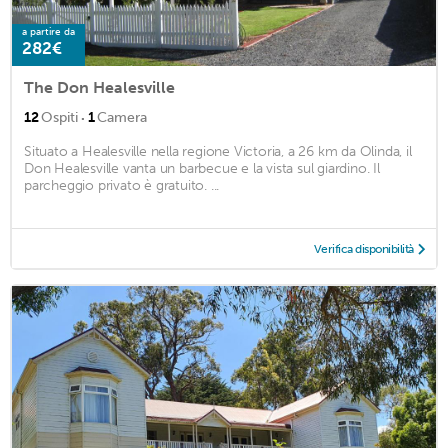
a partire da
282€
The Don Healesville
·
12
Ospiti
1
Camera
Situato a Healesville nella regione Victoria, a 26 km da Olinda, il
Don Healesville vanta un barbecue e la vista sul giardino. Il
parcheggio privato è gratuito. ...
Verifica disponibilità