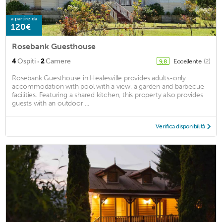
a partire da
120€
Rosebank Guesthouse
·
4
Ospiti
2
Camere
Eccellente
(2)
9,8
Rosebank Guesthouse in Healesville provides adults-only
accommodation with pool with a view, a garden and barbecue
facilities. Featuring a shared kitchen, this property also provides
guests with an outdoor ...
Verifica disponibilità