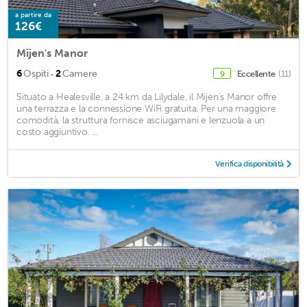
a partire da
126€
Mijen's Manor
·
6
Ospiti
2
Camere
Eccellente
(11)
9
Situato a Healesville, a 24 km da Lilydale, il Mijen's Manor offre
una terrazza e la connessione WiFi gratuita. Per una maggiore
comodità, la struttura fornisce asciugamani e lenzuola a un
costo aggiuntivo. ...
Verifica disponibilità