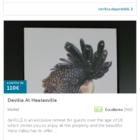
Verifica disponibilità
a partire da
110€
Deville At Healesville
Hotel
Eccellente
(362)
10,9
deVILLE is an exclusive retreat for guests over the age of 18,
which invites you to enjoy all this property and the beautiful
Yarra Valley has to offer. ...