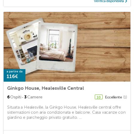
Verifica disponibilità
a partire da
116€
Ginkgo House, Healesville Central
·
6
Ospiti
3
Camere
Eccellente
(1)
10
Situata a Healesville, la Ginkgo House, Healesville central offre
sistemazioni con aria condizionata e balcone. Casa vacanze con
giardino e parcheggio privato gratuito. ...