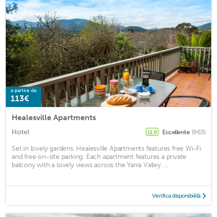
a partire da
113€
Healesville Apartments
Hotel
Eccellente
(963)
11,9
Set in lovely gardens, Healesville Apartments features free Wi-Fi
and free on-site parking. Each apartment features a private
balcony with a lovely views across the Yarra Valley. ...
Verifica disponibilità