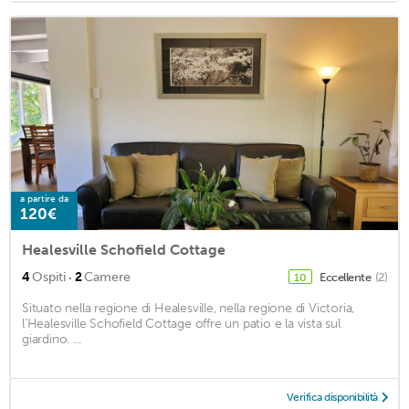
a partire da
120€
Healesville Schofield Cottage
·
4
Ospiti
2
Camere
Eccellente
(2)
10
Situato nella regione di Healesville, nella regione di Victoria,
l'Healesville Schofield Cottage offre un patio e la vista sul
giardino. ...
Verifica disponibilità