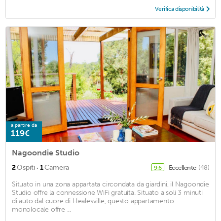
Verifica disponibilità
a partire da
119€
Nagoondie Studio
·
2
Ospiti
1
Camera
Eccellente
(48)
9,6
Situato in una zona appartata circondata da giardini, il Nagoondie
Studio offre la connessione WiFi gratuita. Situato a soli 3 minuti
di auto dal cuore di Healesville, questo appartamento
monolocale offre ...