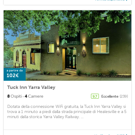
a partire da
102€
Tuck Inn Yarra Valley
·
8
Ospiti
4
Camere
Eccellente
(239)
9,7
Dotata della connessione WiFi gratuita, la Tuck Inn Yarra Valley si
trova a 1 minuto a piedi dalla strada principale di Healesville e a 5
minuti dalla storica Yarra Valley Railway. ...