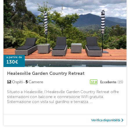
a partire da
130€
Healesville Garden Country Retreat
·
12
Ospiti
5
Camere
Eccellente
(15)
12,8
Situato a Healesville, l'Healesville Garden Country Retreat offre
sistemazioni con balcone e connessione WiFi gratuita.
Sistemazione con vista sul giardino e terrazza. ...
Verifica disponibilità