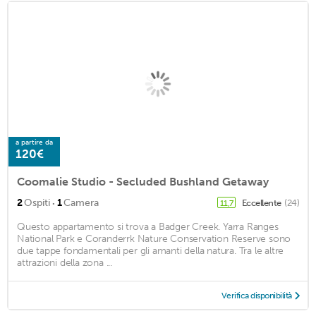
a partire da
120€
Coomalie Studio - Secluded Bushland Getaway
·
2
Ospiti
1
Camera
Eccellente
(24)
11,7
Questo appartamento si trova a Badger Creek. Yarra Ranges
National Park e Coranderrk Nature Conservation Reserve sono
due tappe fondamentali per gli amanti della natura. Tra le altre
attrazioni della zona ...
Verifica disponibilità