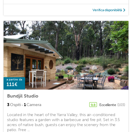
Verifica disponibilità
a partire da
111€
Bundjil Studio
·
3
Ospiti
1
Camera
Eccellente
(103)
9,8
Located in the heart of the Yarra Valley, this air-conditioned
studio features a garden with a barbecue and fire pit. Set in 3.5
acres of native bush, guests can enjoy the scenery from the
patio. Free ...