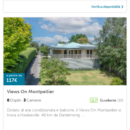
Verifica disponibilità
a partire da
117€
Views On Montpellier
·
6
Ospiti
3
Camere
Eccellente
(15)
11,7
Dotato di aria condizionata e balcone, il Views On Montpellier si
trova a Healesville. 46 km da Dandenong. ...