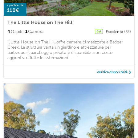
a partire da
110€
The Little House on The Hill
·
4
Ospiti
1
Camera
Eccellente
(38)
9,6
Il Little House on The Hill offre camere climatizzate a Badger
Creek. La struttura vanta un giardino e attrezzature per
barbecue. Il parcheggio privato è disponibile a un costo
aggiuntivo. Tutte le sistemazioni ...
Verifica disponibilità