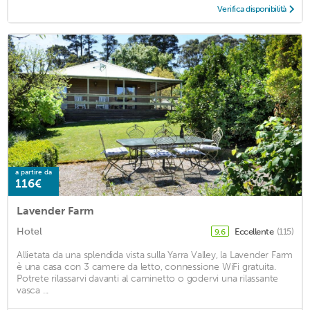
Verifica disponibilità
a partire da
116€
Lavender Farm
Hotel
Eccellente
(115)
9,6
Allietata da una splendida vista sulla Yarra Valley, la Lavender Farm
è una casa con 3 camere da letto, connessione WiFi gratuita.
Potrete rilassarvi davanti al caminetto o godervi una rilassante
vasca ...