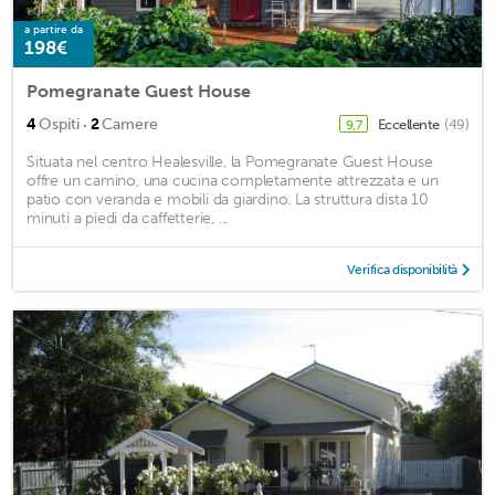
a partire da
198€
Pomegranate Guest House
·
4
Ospiti
2
Camere
Eccellente
(49)
9,7
Situata nel centro Healesville, la Pomegranate Guest House
offre un camino, una cucina completamente attrezzata e un
patio con veranda e mobili da giardino. La struttura dista 10
minuti a piedi da caffetterie, ...
Verifica disponibilità