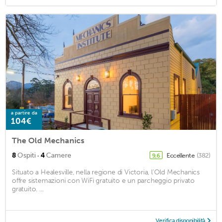
a partire da
104€
The Old Mechanics
·
8
Ospiti
4
Camere
Eccellente
(382)
9,6
Situato a Healesville, nella regione di Victoria, l'Old Mechanics
offre sistemazioni con WiFi gratuito e un parcheggio privato
gratuito. ...
Verifica disponibilità