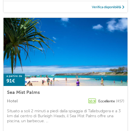
Verifica disponibilità
a partire da
91€
Sea Mist Palms
Hotel
Eccellente
(457)
10,9
Situato a soli 2 minuti a piedi dalla spiaggia di Tallebudgera e a 3
km dal centro di Burleigh Heads, il Sea Mist Palms offre una
piscina, un barbecue. ...