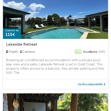
a partire da
115€
Lakeside Retreat
·
2
Ospiti
1
Camera
Eccellente
(345)
13,1
Boasting air-conditioned accommodation with a private pool,
lake view and a patio, Lakeside Retreat is set in Gold Coast. This
property offers access to a balcony, free private parking and free
WiFi. The ...
Verifica disponibilità