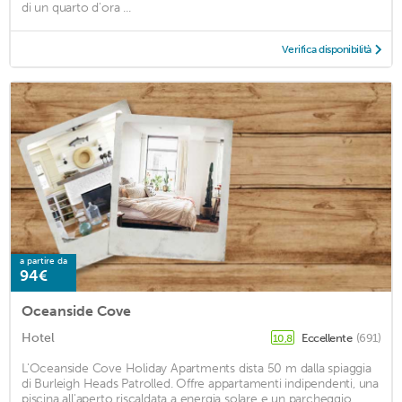
di un quarto d'ora ...
Verifica disponibilità
a partire da
94€
Oceanside Cove
Hotel
Eccellente
(691)
10,8
L'Oceanside Cove Holiday Apartments dista 50 m dalla spiaggia
di Burleigh Heads Patrolled. Offre appartamenti indipendenti, una
piscina all'aperto riscaldata a energia solare e un parcheggio