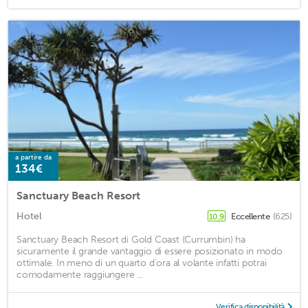
a partire da
134€
Sanctuary Beach Resort
Hotel
Eccellente
(625)
10,9
Sanctuary Beach Resort di Gold Coast (Currumbin) ha
sicuramente il grande vantaggio di essere posizionato in modo
ottimale. In meno di un quarto d'ora al volante infatti potrai
comodamente raggiungere ...
Verifica disponibilità