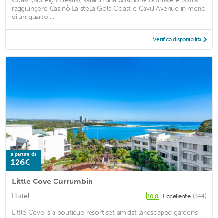
Coast (Burleigh Heads), sarai in una posizione ottimale e potrai
raggiungere Casinò La stella Gold Coast e Cavill Avenue in meno
di un quarto ...
Verifica disponibilità
a partire da
126€
Little Cove Currumbin
Hotel
Eccellente
(344)
10,8
Little Cove is a boutique resort set amidst landscaped gardens