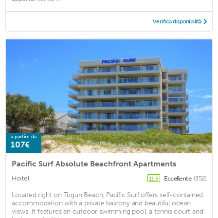
Verifica disponibilità
a partire da
107€
Pacific Surf Absolute Beachfront Apartments
Hotel
Eccellente
(352)
11,5
Located right on Tugun Beach, Pacific Surf offers self-contained
accommodation with a private balcony and beautiful ocean
views. It features an outdoor swimming pool, a tennis court and