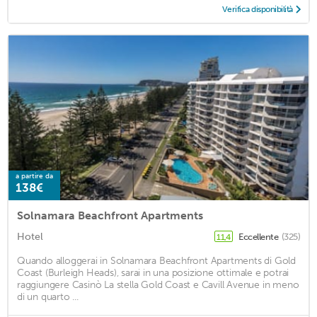
Verifica disponibilità
a partire da
138€
Solnamara Beachfront Apartments
Hotel
Eccellente
(325)
11,4
Quando alloggerai in Solnamara Beachfront Apartments di Gold
Coast (Burleigh Heads), sarai in una posizione ottimale e potrai
raggiungere Casinò La stella Gold Coast e Cavill Avenue in meno
di un quarto ...