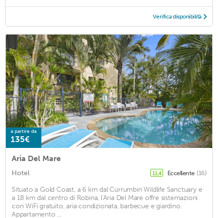
Verifica disponibilità
a partire da
135€
Aria Del Mare
Hotel
Eccellente
(16)
11,4
Situato a Gold Coast, a 6 km dal Currumbin Wildlife Sanctuary e
a 18 km dal centro di Robina, l'Aria Del Mare offre sistemazioni
con WiFi gratuito, aria condizionata, barbecue e giardino.
Appartamento ...