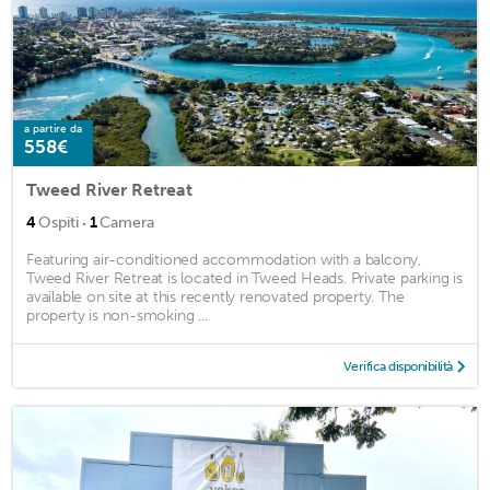
a partire da
558€
Tweed River Retreat
·
4
Ospiti
1
Camera
Featuring air-conditioned accommodation with a balcony,
Tweed River Retreat is located in Tweed Heads. Private parking is
available on site at this recently renovated property. The
property is non-smoking ...
Verifica disponibilità