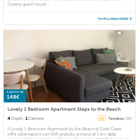
Questa guest house ...
Verifica disponibilità
a partire da
148€
Lovely 1 Bedroom Apartment Steps to the Beach
·
4
Ospiti
1
Camera
Favoloso
(16)
8,6
Il Lovely 1 Bedroom Apartment by the Beach di Gold Coast
offre sistemazioni con WiFi gratuito a meno di 1 km dalla