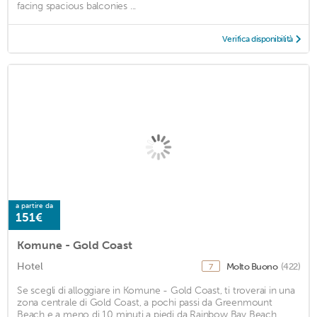
facing spacious balconies ...
Verifica disponibilità
a partire da
151€
Komune - Gold Coast
Hotel
Molto Buono
(422)
7
Se scegli di alloggiare in Komune - Gold Coast, ti troverai in una
zona centrale di Gold Coast, a pochi passi da Greenmount
Beach e a meno di 10 minuti a piedi da Rainbow Bay Beach.