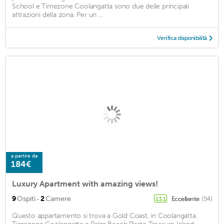
School e Timezone Coolangatta sono due delle principali
attrazioni della zona. Per un ...
Verifica disponibilità
a partire da
184€
Luxury Apartment with amazing views!
·
9
Ospiti
2
Camere
Eccellente
(54)
13,1
Questo appartamento si trova a Gold Coast, in Coolangatta.