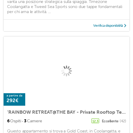
vanta una posizione strategica sulla spiaggia. Timezone
Coolangatta e Tweed Sea Sports sono due tappe fondamentali
per chi ama le attività. ...
Verifica disponibilità
a partire da
292€
‘RAINBOW RETREAT@THE BAY - Private Rooftop Terrace and SPA plus Ocean Views!
·
6
Ospiti
3
Camere
Eccellente
(42)
12,3
Questo appartamento si trova a Gold Coast, in Coolangatta, e