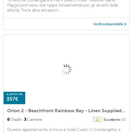
Timezone Coolangatta e Palm Beach Pirate Treasure Island
Playground sono due tappe fondamentali per gli amanti delle
attività. Tra le altre attrazioni ...
Verifica disponibilità
a partire da
357€
Orion 2 - Beachfront Rainbow Bay - Linen Supplied - Min. 3 nights stay
·
6
Ospiti
3
Camere
Eccellente
(6)
12
Questo appartamento si trova a Gold Coast, in Coolangatta, e