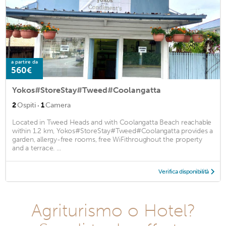
a partire da
560€
Yokos#StoreStay#Tweed#Coolangatta
·
2
Ospiti
1
Camera
Located in Tweed Heads and with Coolangatta Beach reachable
within 1.2 km, Yokos#StoreStay#Tweed#Coolangatta provides a
garden, allergy-free rooms, free WiFithroughout the property
and a terrace. ...
Verifica disponibilità
Agriturismo o Hotel?