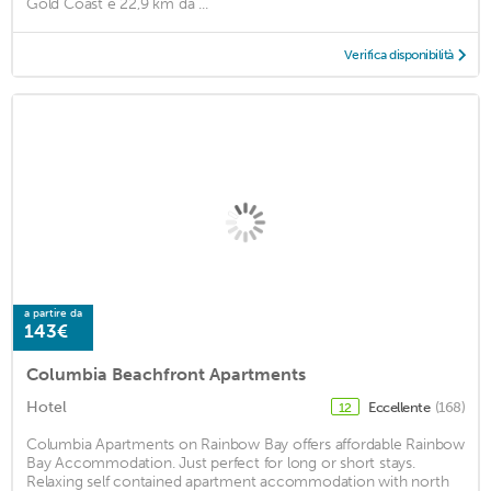
Gold Coast e 22,9 km da ...
Verifica disponibilità
a partire da
143€
Columbia Beachfront Apartments
Hotel
Eccellente
(168)
12
Columbia Apartments on Rainbow Bay offers affordable Rainbow
Bay Accommodation. Just perfect for long or short stays.
Relaxing self contained apartment accommodation with north