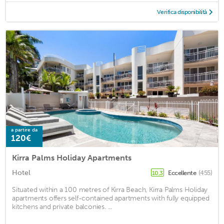
Verifica disponibilità
a partire da
120€
Kirra Palms Holiday Apartments
Hotel
Eccellente
(455)
10,3
Situated within a 100 metres of Kirra Beach, Kirra Palms Holiday
apartments offers self-contained apartments with fully equipped
kitchens and private balconies. ...