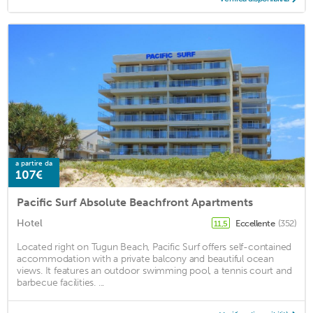
a partire da
107€
Pacific Surf Absolute Beachfront Apartments
Hotel
Eccellente
(352)
11,5
Located right on Tugun Beach, Pacific Surf offers self-contained
accommodation with a private balcony and beautiful ocean
views. It features an outdoor swimming pool, a tennis court and
barbecue facilities. ...