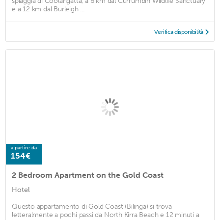
spiaggia di Coolangatta, a 6 km dal Currumbin Wildlife Sanctuary
e a 12 km dal Burleigh ...
Verifica disponibilità
a partire da
154€
2 Bedroom Apartment on the Gold Coast
Hotel
Questo appartamento di Gold Coast (Bilinga) si trova
letteralmente a pochi passi da North Kirra Beach e 12 minuti a