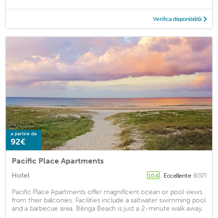
Verifica disponibilità
a partire da
92€
Pacific Place Apartments
Hotel
Eccellente
(657)
10,4
Pacific Place Apartments offer magnificent ocean or pool views
from their balconies. Facilities include a saltwater swimming pool
and a barbecue area. Bilinga Beach is just a 2-minute walk away.
...