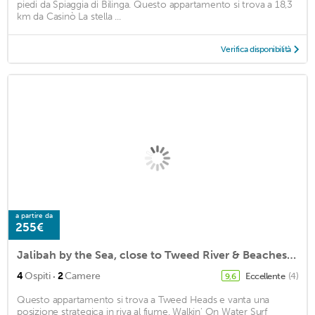
piedi da Spiaggia di Bilinga. Questo appartamento si trova a 18,3
km da Casinò La stella ...
Verifica disponibilità
a partire da
255€
Jalibah by the Sea, close to Tweed River & Beaches sleeps 2-4 Pool Wifi Pets OK
·
4
Ospiti
2
Camere
Eccellente
(4)
9,6
Questo appartamento si trova a Tweed Heads e vanta una
posizione strategica in riva al fiume. Walkin' On Water Surf