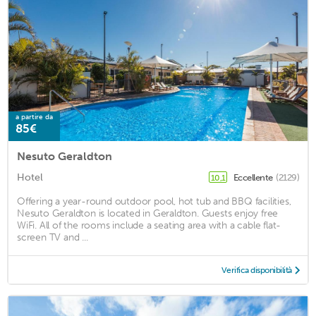
a partire da
85€
Nesuto Geraldton
Hotel
Eccellente
(2129)
10,1
Offering a year-round outdoor pool, hot tub and BBQ facilities,
Nesuto Geraldton is located in Geraldton. Guests enjoy free
WiFi. All of the rooms include a seating area with a cable flat-
screen TV and ...
Verifica disponibilità