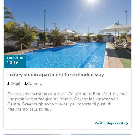
a partire da
103€
Luxury studio apartment for extended stay
·
3
Ospiti
1
Camera
Questo appartamento si trova a Geraldton, in Beresford, e vanta
una posizione strategica sul litorale. Oakabella Homestead e
Central Greenough sono due dei più importanti punti di
riferimento della zona, ...
Verifica disponibilità