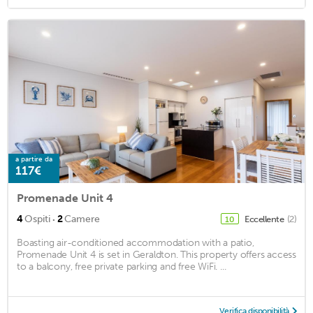
a partire da
117€
Promenade Unit 4
·
4
Ospiti
2
Camere
Eccellente
(2)
10
Boasting air-conditioned accommodation with a patio,
Promenade Unit 4 is set in Geraldton. This property offers access
to a balcony, free private parking and free WiFi. ...
Verifica disponibilità