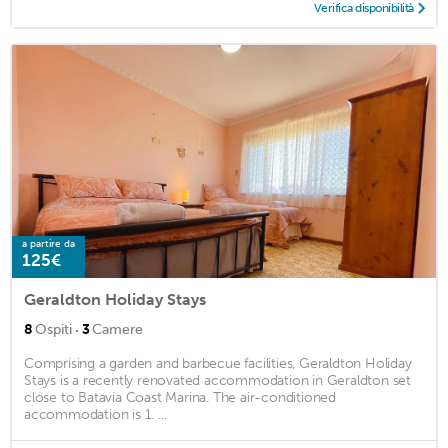
Verifica disponibilità
a partire da
125€
Geraldton Holiday Stays
·
8
Ospiti
3
Camere
Comprising a garden and barbecue facilities, Geraldton Holiday
Stays is a recently renovated accommodation in Geraldton set
close to Batavia Coast Marina. The air-conditioned
accommodation is 1. ...