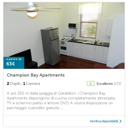
a partire da
63€
Champion Bay Apartments
·
2
Ospiti
1
Camera
Eccellente
(172)
9
A soli 250 m dalla spiaggia di Geraldton, i Champion Bay
Apartments dispongono di cucina completamente attrezzata,
TV a schermo piatto e lettore DVD. A vostra disposizione un
parcheggio custodito gratuito ...
Verifica disponibilità