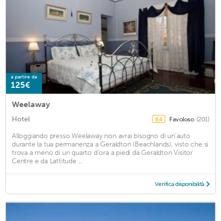
a partire da
125€
Weelaway
Hotel
Favoloso
(201)
8,4
Alloggiando presso Weelaway non avrai bisogno di un'auto
durante la tua permanenza a Geraldton (Beachlands), visto che si
trova a meno di un quarto d'ora a piedi da Geraldton Visitor
Centre e da Lattitude ...
Verifica disponibilità