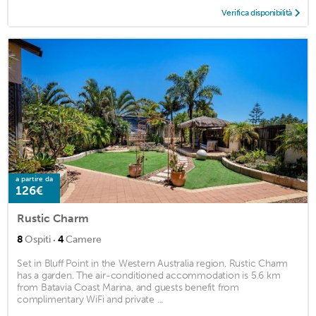
Verifica disponibilità
a partire da
126€
Rustic Charm
·
8
Ospiti
4
Camere
Set in Bluff Point in the Western Australia region, Rustic Charm
has a garden. The air-conditioned accommodation is 5.6 km
from Batavia Coast Marina, and guests benefit from
complimentary WiFi and private ...