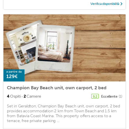
Verifica disponibilità
a partire da
129€
Champion Bay Beach unit, own carport, 2 bed
·
4
Ospiti
2
Camere
Eccellente
(1)
9,2
Set in Geraldton, Champion Bay Beach unit, own carport, 2 bed
provides accommodation 2 km from Town Beach and 1.5 km
from Batavia Coast Marina. This property offers access to a
terrace, free private parking ...