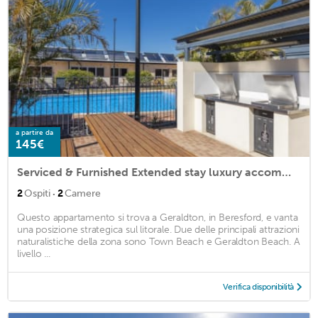
a partire da
145€
Serviced & Furnished Extended stay luxury accommodation
·
2
Ospiti
2
Camere
Questo appartamento si trova a Geraldton, in Beresford, e vanta
una posizione strategica sul litorale. Due delle principali attrazioni
naturalistiche della zona sono Town Beach e Geraldton Beach. A
livello ...
Verifica disponibilità