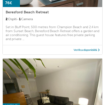
76€
Beresford Beach Retreat
·
2
Ospiti
1
Camera
Set in Bluff Point, 500 metres from Champion Beach and 2.4 km
from Sunset Beach, Beresford Beach Retreat offers a garden and
air conditioning. This guest house features free private parking
and private ...
Verifica disponibilità