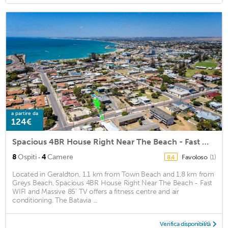
a partire da
124€
Spacious 4BR House Right Near The Beach - Fast WIFI and Massive 85' TV
·
8
Ospiti
4
Camere
Favoloso
(1)
8,4
Located in Geraldton, 1.1 km from Town Beach and 1.8 km from
Greys Beach, Spacious 4BR House Right Near The Beach - Fast
WIFI and Massive 85' TV offers a fitness centre and air
conditioning. The Batavia ...
Verifica disponibilità