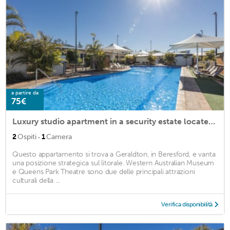
a partire da
75€
Luxury studio apartment in a security estate located in a ocea front area
·
2
Ospiti
1
Camera
Questo appartamento si trova a Geraldton, in Beresford, e vanta
una posizione strategica sul litorale. Western Australian Museum
e Queens Park Theatre sono due delle principali attrazioni
culturali della ...
Verifica disponibilità