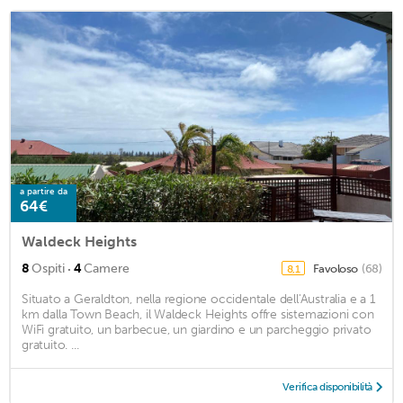
a partire da
64€
Waldeck Heights
·
8
Ospiti
4
Camere
Favoloso
(68)
8,1
Situato a Geraldton, nella regione occidentale dell'Australia e a 1
km dalla Town Beach, il Waldeck Heights offre sistemazioni con
WiFi gratuito, un barbecue, un giardino e un parcheggio privato
gratuito. ...
Verifica disponibilità