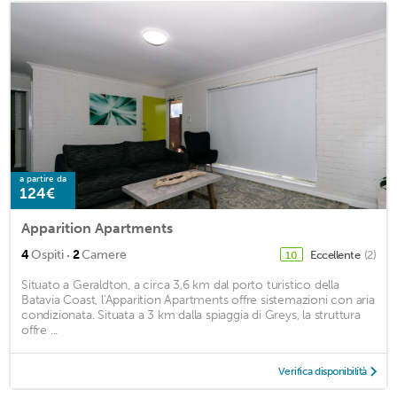
a partire da
124€
Apparition Apartments
·
4
Ospiti
2
Camere
Eccellente
(2)
10
Situato a Geraldton, a circa 3,6 km dal porto turistico della
Batavia Coast, l'Apparition Apartments offre sistemazioni con aria
condizionata. Situata a 3 km dalla spiaggia di Greys, la struttura
offre ...
Verifica disponibilità