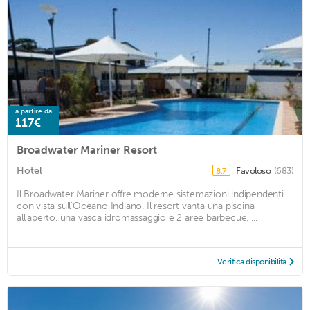
a partire da
117€
Broadwater Mariner Resort
Hotel
Favoloso
(683)
8,7
Il Broadwater Mariner offre moderne sistemazioni indipendenti
con vista sull'Oceano Indiano. Il resort vanta una piscina
all'aperto, una vasca idromassaggio e 2 aree barbecue. ...
Verifica disponibilità