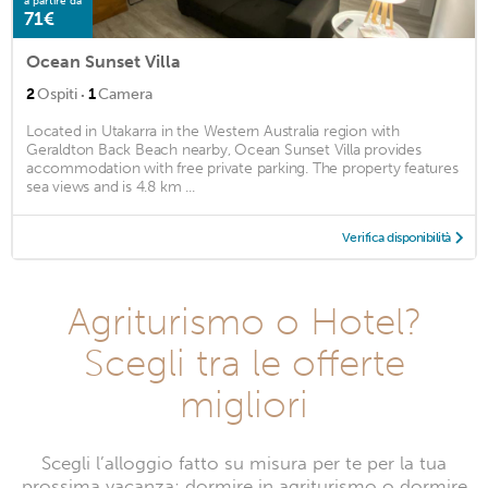
a partire da
71€
Ocean Sunset Villa
·
2
Ospiti
1
Camera
Located in Utakarra in the Western Australia region with
Geraldton Back Beach nearby, Ocean Sunset Villa provides
accommodation with free private parking. The property features
sea views and is 4.8 km ...
Verifica disponibilità
Agriturismo o Hotel?
Scegli tra le offerte
migliori
Scegli l’alloggio fatto su misura per te per la tua
prossima vacanza: dormire in agriturismo o dormire