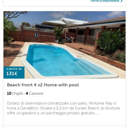
Verifica disponibilità
a partire da
131€
Beach front 4 x2 Home with pool
·
10
Ospiti
4
Camere
Dotato di sistemazioni climatizzate con patio, l'Antonia Way si
trova a Geraldton. Situata a 2,2 km da Sunset Beach, la struttura
offre un giardino e un parcheggio privato gratuito. ...